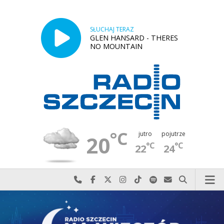
SŁUCHAJ TERAZ
GLEN HANSARD - THERES
NO MOUNTAIN
°C
jutro
pojutrze
20
°C
°C
22
24
Najlepiej po prostu do nas zadzwoń
Odwiedź nas na Facebook-u
Odwiedź nas na X
Odwiedź nas na Instagram-ie
Odwiedź nas na TikTok-u
Szukaj nas na Spotify
Wyślij do nas w
Szukaj