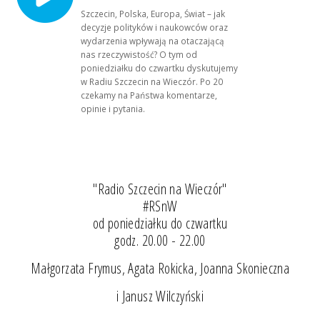
Szczecin, Polska, Europa, Świat – jak
decyzje polityków i naukowców oraz
wydarzenia wpływają na otaczającą
nas rzeczywistość? O tym od
poniedziałku do czwartku dyskutujemy
w Radiu Szczecin na Wieczór. Po 20
czekamy na Państwa komentarze,
opinie i pytania.
"Radio Szczecin na Wieczór"
#RSnW
od poniedziałku do czwartku
godz. 20.00 - 22.00
Małgorzata Frymus, Agata Rokicka, Joanna Skonieczna
i Janusz Wilczyński