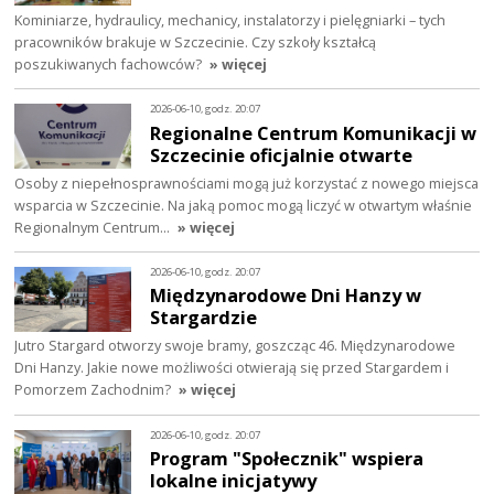
Kominiarze, hydraulicy, mechanicy, instalatorzy i pielęgniarki – tych
pracowników brakuje w Szczecinie. Czy szkoły kształcą
poszukiwanych fachowców?
» więcej
2026-06-10, godz. 20:07
Regionalne Centrum Komunikacji w
Szczecinie oficjalnie otwarte
Osoby z niepełnosprawnościami mogą już korzystać z nowego miejsca
wsparcia w Szczecinie. Na jaką pomoc mogą liczyć w otwartym właśnie
Regionalnym Centrum…
» więcej
2026-06-10, godz. 20:07
Międzynarodowe Dni Hanzy w
Stargardzie
Jutro Stargard otworzy swoje bramy, goszcząc 46. Międzynarodowe
Dni Hanzy. Jakie nowe możliwości otwierają się przed Stargardem i
Pomorzem Zachodnim?
» więcej
2026-06-10, godz. 20:07
Program "Społecznik" wspiera
lokalne inicjatywy