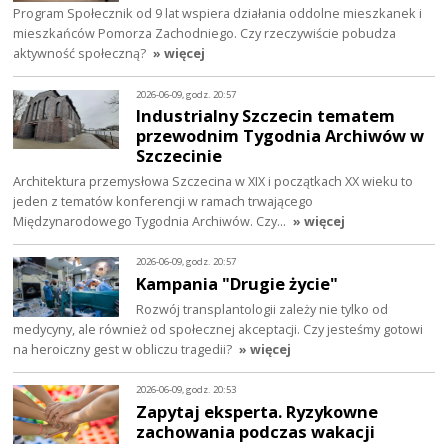
Program Społecznik od 9 lat wspiera działania oddolne mieszkanek i
mieszkańców Pomorza Zachodniego. Czy rzeczywiście pobudza
aktywność społeczną?
» więcej
2026-06-09, godz. 20:57
Industrialny Szczecin tematem
przewodnim Tygodnia Archiwów w
Szczecinie
Architektura przemysłowa Szczecina w XIX i początkach XX wieku to
jeden z tematów konferencji w ramach trwającego
Międzynarodowego Tygodnia Archiwów. Czy…
» więcej
2026-06-09, godz. 20:57
Kampania "Drugie życie"
Rozwój transplantologii zależy nie tylko od
medycyny, ale również od społecznej akceptacji. Czy jesteśmy gotowi
na heroiczny gest w obliczu tragedii?
» więcej
2026-06-09, godz. 20:53
Zapytaj eksperta. Ryzykowne
zachowania podczas wakacji