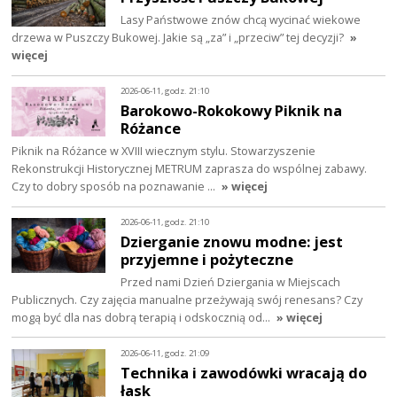
Lasy Państwowe znów chcą wycinać wiekowe
drzewa w Puszczy Bukowej. Jakie są „za” i „przeciw” tej decyzji?
»
więcej
2026-06-11, godz. 21:10
Barokowo-Rokokowy Piknik na
Różance
Piknik na Różance w XVIII wiecznym stylu. Stowarzyszenie
Rekonstrukcji Historycznej METRUM zaprasza do wspólnej zabawy.
Czy to dobry sposób na poznawanie …
» więcej
2026-06-11, godz. 21:10
Dzierganie znowu modne: jest
przyjemne i pożyteczne
Przed nami Dzień Dziergania w Miejscach
Publicznych. Czy zajęcia manualne przeżywają swój renesans? Czy
mogą być dla nas dobrą terapią i odskocznią od…
» więcej
2026-06-11, godz. 21:09
Technika i zawodówki wracają do
łask