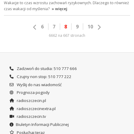
Wakacje to czas wzrostu zachowań ryzykownych. Dlaczego to również
czas wakacji od myślenia?
» więcej
6
7
8
9
10
6662 na 667 stronach
Zadzwoń do studia: 510 777 666
Czujny non stop: 510 777 222
Wyślij do nas wiadomość
Prognoza pogody
radioszczecin.pl
radioszczecinextra.pl
radioszczecin.tv
Biuletyn Informacji Publicznej
Posłuchaj teraz