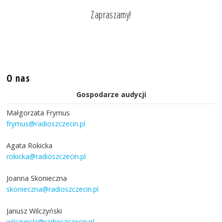
Zapraszamy!
O nas
Gospodarze audycji
Małgorzata Frymus
frymus@radioszczecin.pl
Agata Rokicka
rokicka@radioszczecin.pl
Joanna Skonieczna
skonieczna@radioszczecin.pl
Janusz Wilczyński
wilczynski@radioszczecin.pl