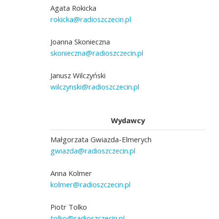
Agata Rokicka
rokicka@radioszczecin.pl
Joanna Skonieczna
skonieczna@radioszczecin.pl
Janusz Wilczyński
wilczynski@radioszczecin.pl
Wydawcy
Małgorzata Gwiazda-Elmerych
gwiazda@radioszczecin.pl
Anna Kolmer
kolmer@radioszczecin.pl
Piotr Tolko
tolko@radioszczecin.pl