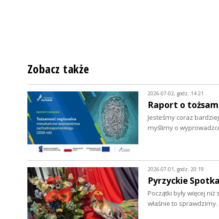
Zobacz także
2026-07-02, godz. 14:21
Raport o tożsa
Jesteśmy coraz bardziej
myślimy o wyprowadzce.
2026-07-01, godz. 20:19
Pyrzyckie Spotka
Początki były więcej ni
właśnie to sprawdzimy.