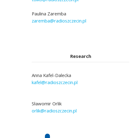
Paulina Zaremba
zaremba@radioszczecin.pl
Research
Anna Kafel-Dalecka
kafel@radioszczecin.pl
Sławomir Orlik
orlik@radioszczecin.pl