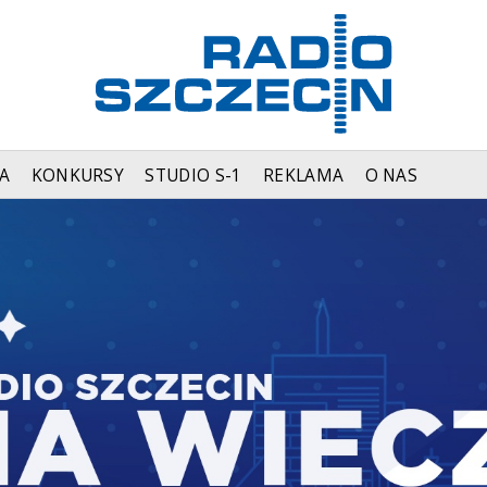
A
KONKURSY
STUDIO S-1
REKLAMA
O NAS