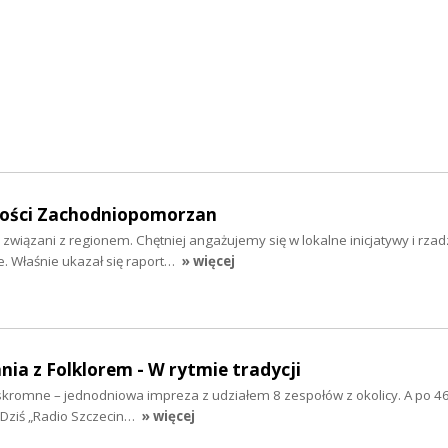
mości Zachodniopomorzan
 związani z regionem. Chętniej angażujemy się w lokalne inicjatywy i rzad
 Właśnie ukazał się raport…
» więcej
nia z Folklorem - W rytmie tradycji
ż skromne – jednodniowa impreza z udziałem 8 zespołów z okolicy. A po 46
 Dziś „Radio Szczecin…
» więcej