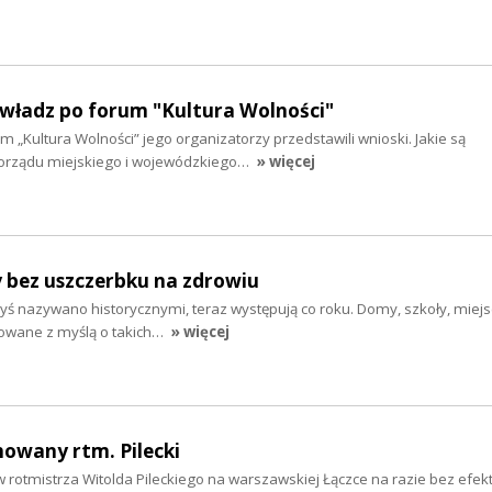
 władz po forum "Kultura Wolności"
m „Kultura Wolności” jego organizatorzy przedstawili wnioski. Jakie są
rządu miejskiego i wojewódzkiego…
» więcej
y bez uszczerbku na zdrowiu
dyś nazywano historycznymi, teraz występują co roku. Domy, szkoły, miej
dowane z myślą o takich…
» więcej
howany rtm. Pilecki
rotmistrza Witolda Pileckiego na warszawskiej Łączce na razie bez efekt