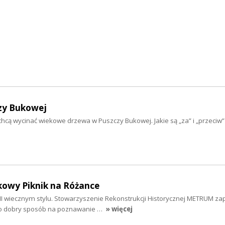
czy Bukowej
ą wycinać wiekowe drzewa w Puszczy Bukowej. Jakie są „za” i „przeciw” t
owy Piknik na Różance
III wiecznym stylu. Stowarzyszenie Rekonstrukcji Historycznej METRUM za
to dobry sposób na poznawanie …
» więcej