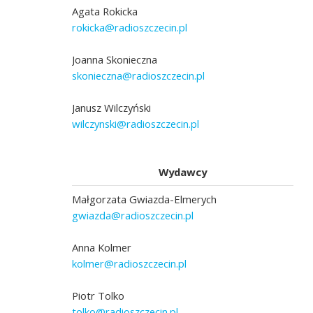
Agata Rokicka
rokicka@radioszczecin.pl
Joanna Skonieczna
skonieczna@radioszczecin.pl
Janusz Wilczyński
wilczynski@radioszczecin.pl
Wydawcy
Małgorzata Gwiazda-Elmerych
gwiazda@radioszczecin.pl
Anna Kolmer
kolmer@radioszczecin.pl
Piotr Tolko
tolko@radioszczecin.pl