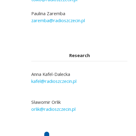
Paulina Zaremba
zaremba@radioszczecin.pl
Research
Anna Kafel-Dalecka
kafel@radioszczecin.pl
Sławomir Orlik
orlik@radioszczecin.pl