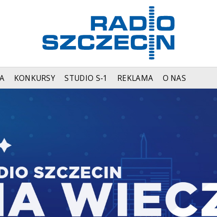
A
KONKURSY
STUDIO S-1
REKLAMA
O NAS