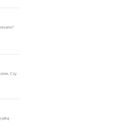
enesans?
cinie. Czy
 jaką