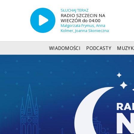
SŁUCHAJ TERAZ
RADIO SZCZECIN NA
WIECZÓR do 04:00
Małgorzata Frymus, Anna
Kolmer, Joanna Skonieczna
WIADOMOŚCI
PODCASTY
MUZYK