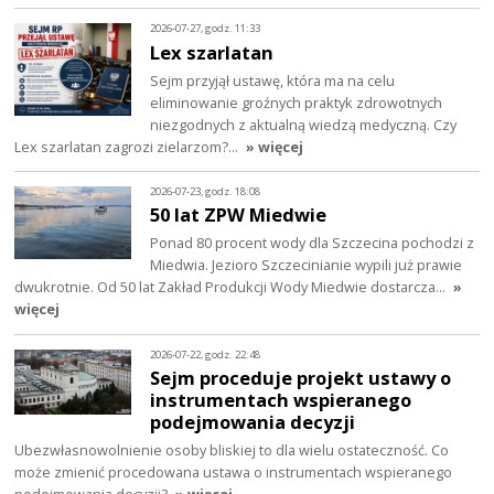
2026-07-27, godz. 11:33
Lex szarlatan
Sejm przyjął ustawę, która ma na celu
eliminowanie groźnych praktyk zdrowotnych
niezgodnych z aktualną wiedzą medyczną. Czy
Lex szarlatan zagrozi zielarzom?…
» więcej
2026-07-23, godz. 18:08
50 lat ZPW Miedwie
Ponad 80 procent wody dla Szczecina pochodzi z
Miedwia. Jezioro Szczecinianie wypili już prawie
dwukrotnie. Od 50 lat Zakład Produkcji Wody Miedwie dostarcza…
»
więcej
2026-07-22, godz. 22:48
Sejm proceduje projekt ustawy o
instrumentach wspieranego
podejmowania decyzji
Ubezwłasnowolnienie osoby bliskiej to dla wielu ostateczność. Co
może zmienić procedowana ustawa o instrumentach wspieranego