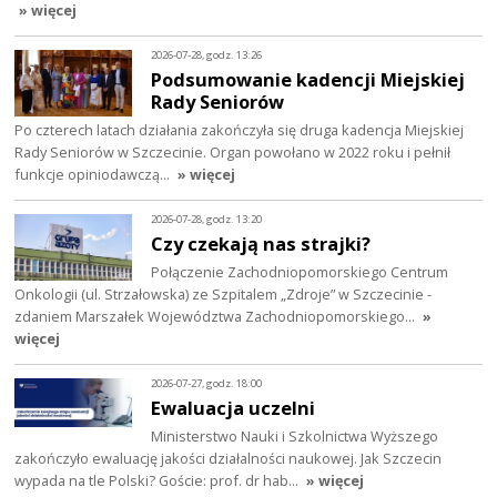
» więcej
2026-07-28, godz. 13:26
Podsumowanie kadencji Miejskiej
Rady Seniorów
Po czterech latach działania zakończyła się druga kadencja Miejskiej
Rady Seniorów w Szczecinie. Organ powołano w 2022 roku i pełnił
funkcje opiniodawczą…
» więcej
2026-07-28, godz. 13:20
Czy czekają nas strajki?
Połączenie Zachodniopomorskiego Centrum
Onkologii (ul. Strzałowska) ze Szpitalem „Zdroje” w Szczecinie -
zdaniem Marszałek Województwa Zachodniopomorskiego…
»
więcej
2026-07-27, godz. 18:00
Ewaluacja uczelni
Ministerstwo Nauki i Szkolnictwa Wyższego
zakończyło ewaluację jakości działalności naukowej. Jak Szczecin
wypada na tle Polski? Goście: prof. dr hab…
» więcej