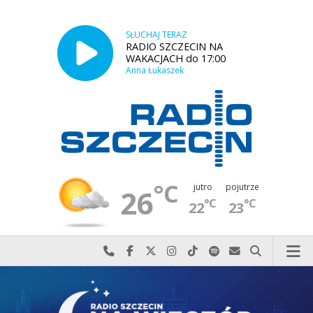
SŁUCHAJ TERAZ
RADIO SZCZECIN NA
WAKACJACH do 17:00
Anna Łukaszek
°C
jutro
pojutrze
26
°C
°C
22
23
Najlepiej po prostu do nas zadzwoń
Odwiedź nas na Facebook-u
Odwiedź nas na X
Odwiedź nas na Instagram-ie
Odwiedź nas na TikTok-u
Szukaj nas na Spotify
Wyślij do nas w
Szukaj