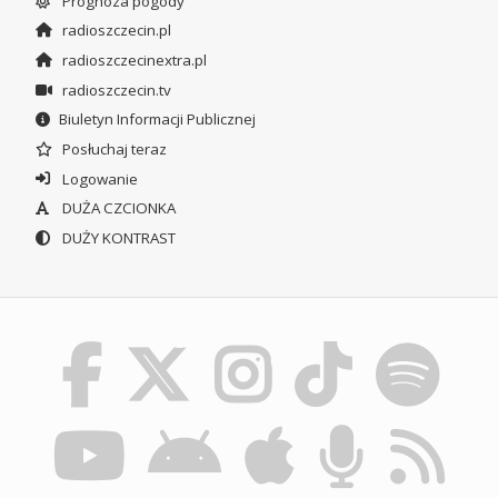
Prognoza pogody
radioszczecin.pl
radioszczecinextra.pl
radioszczecin.tv
Biuletyn Informacji Publicznej
Posłuchaj teraz
Logowanie
DUŻA CZCIONKA
DUŻY KONTRAST