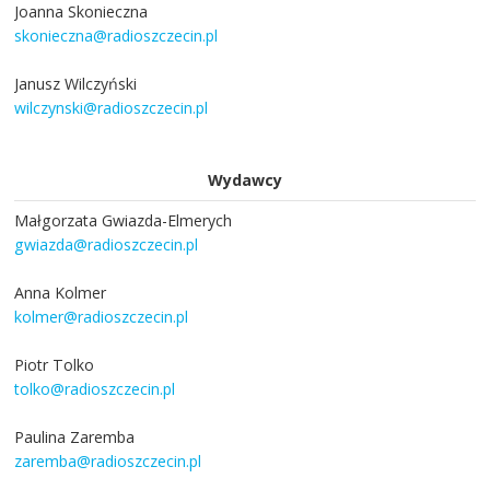
Joanna Skonieczna
skonieczna@radioszczecin.pl
Janusz Wilczyński
wilczynski@radioszczecin.pl
Wydawcy
Małgorzata Gwiazda-Elmerych
gwiazda@radioszczecin.pl
Anna Kolmer
kolmer@radioszczecin.pl
Piotr Tolko
tolko@radioszczecin.pl
Paulina Zaremba
zaremba@radioszczecin.pl