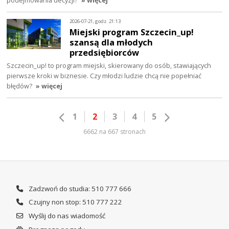
podejmowania decyzji?
» więcej
2026-07-21, godz. 21:13
Miejski program Szczecin_up!
szansą dla młodych
przedsiębiorców
Szczecin_up! to program miejski, skierowany do osób, stawiających
pierwsze kroki w biznesie. Czy młodzi ludzie chcą nie popełniać
błędów?
» więcej
1
2
3
4
5
6662 na 667 stronach
Zadzwoń do studia: 510 777 666
Czujny non stop: 510 777 222
Wyślij do nas wiadomość