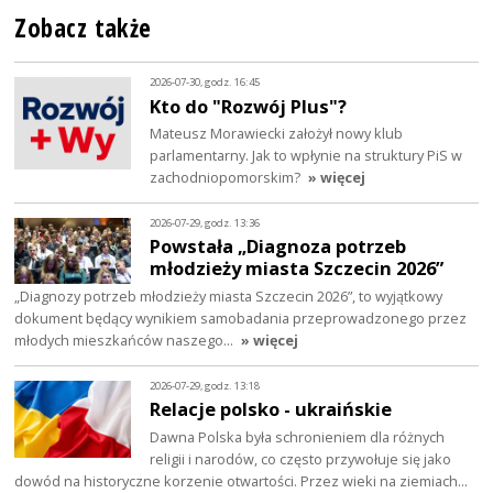
Zobacz także
2026-07-30, godz. 16:45
Kto do "Rozwój Plus"?
Mateusz Morawiecki założył nowy klub
parlamentarny. Jak to wpłynie na struktury PiS w
zachodniopomorskim?
» więcej
2026-07-29, godz. 13:36
Powstała „Diagnoza potrzeb
młodzieży miasta Szczecin 2026”
„Diagnozy potrzeb młodzieży miasta Szczecin 2026”, to wyjątkowy
dokument będący wynikiem samobadania przeprowadzonego przez
młodych mieszkańców naszego…
» więcej
2026-07-29, godz. 13:18
Relacje polsko - ukraińskie
Dawna Polska była schronieniem dla różnych
religii i narodów, co często przywołuje się jako
dowód na historyczne korzenie otwartości. Przez wieki na ziemiach…