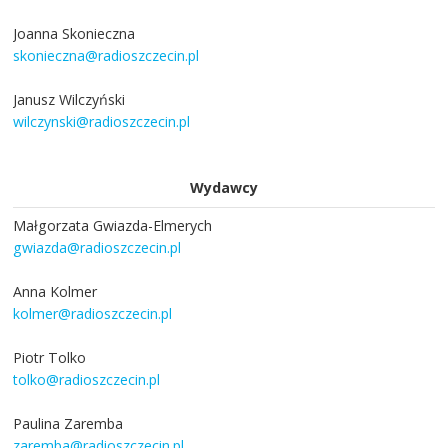
Joanna Skonieczna
skonieczna@radioszczecin.pl
Janusz Wilczyński
wilczynski@radioszczecin.pl
Wydawcy
Małgorzata Gwiazda-Elmerych
gwiazda@radioszczecin.pl
Anna Kolmer
kolmer@radioszczecin.pl
Piotr Tolko
tolko@radioszczecin.pl
Paulina Zaremba
zaremba@radioszczecin.pl