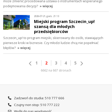
może zmienić procedowana ustawa o instrumentach wspieranego
podejmowania decyzji?
» więcej
2026-07-21, godz. 21:13
Miejski program Szczecin_up!
szansą dla młodych
przedsiębiorców
Szczecin_up! to program miejski, skierowany do osób, stawiających
pierwsze kroki w biznesie. Czy młodzi ludzie chcą nie popełniać
błędów?
» więcej
1
2
3
4
5
6662 na 667 stronach
Zadzwoń do studia: 510 777 666
Czujny non stop: 510 777 222
Wyślij do nas wiadomość