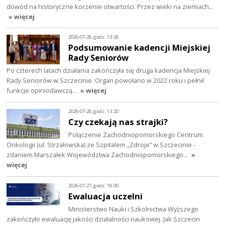
dowód na historyczne korzenie otwartości. Przez wieki na ziemiach…
» więcej
2026-07-28, godz. 13:26
Podsumowanie kadencji Miejskiej
Rady Seniorów
Po czterech latach działania zakończyła się druga kadencja Miejskiej
Rady Seniorów w Szczecinie. Organ powołano w 2022 roku i pełnił
funkcje opiniodawczą…
» więcej
2026-07-28, godz. 13:20
Czy czekają nas strajki?
Połączenie Zachodniopomorskiego Centrum
Onkologii (ul. Strzałowska) ze Szpitalem „Zdroje” w Szczecinie -
zdaniem Marszałek Województwa Zachodniopomorskiego…
»
więcej
2026-07-27, godz. 18:00
Ewaluacja uczelni
Ministerstwo Nauki i Szkolnictwa Wyższego
zakończyło ewaluację jakości działalności naukowej. Jak Szczecin