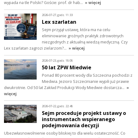
wypada na tle Polski? Goście: prof. dr hab…
» więcej
2026-07-27, godz. 11:33
Lex szarlatan
Sejm przyjął ustawę, która ma na celu
eliminowanie groźnych praktyk zdrowotnych
niezgodnych z aktualną wiedzą medyczną. Czy
Lex szarlatan zagrozi zielarzom?…
» więcej
2026-07-23, godz. 18:08
50 lat ZPW Miedwie
Ponad 80 procent wody dla Szczecina pochodzi z
Miedwia. Jezioro Szczecinianie wypili już prawie
dwukrotnie. Od 50 lat Zakład Produkcji Wody Miedwie dostarcza…
»
więcej
2026-07-22, godz. 22:48
Sejm proceduje projekt ustawy o
instrumentach wspieranego
podejmowania decyzji
Ubezwłasnowolnienie osoby bliskiej to dla wielu ostateczność. Co