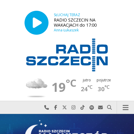
SŁUCHAJ TERAZ
RADIO SZCZECIN NA
WAKACJACH do 17:00
Anna Łukaszek
°C
jutro
pojutrze
19
°C
°C
24
30
Najlepiej po prostu do nas zadzwoń
Odwiedź nas na Facebook-u
Odwiedź nas na X
Odwiedź nas na Instagram-ie
Odwiedź nas na TikTok-u
Szukaj nas na Spotify
Wyślij do nas w
Szukaj