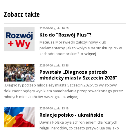
Zobacz także
2026-07-30, godz. 16:45
Kto do "Rozwój Plus"?
Mateusz Morawiecki założył nowy klub
parlamentarny. Jak to wpłynie na struktury PiS w
zachodniopomorskim?
» więcej
2026-07-29, godz. 13:36
Powstała „Diagnoza potrzeb
młodzieży miasta Szczecin 2026”
„Diagnozy potrzeb młodzieży miasta Szczecin 2026”, to wyjątkowy
dokument będący wynikiem samobadania przeprowadzonego przez
młodych mieszkańców naszego…
» więcej
2026-07-29, godz. 13:18
Relacje polsko - ukraińskie
Dawna Polska była schronieniem dla różnych
religii i narodów, co często przywołuje się jako