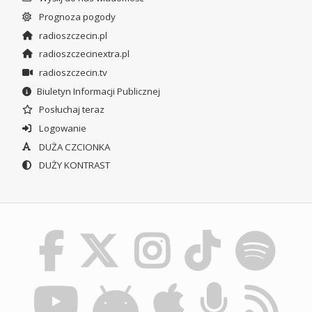
Prognoza pogody
radioszczecin.pl
radioszczecinextra.pl
radioszczecin.tv
Biuletyn Informacji Publicznej
Posłuchaj teraz
Logowanie
DUŻA CZCIONKA
DUŻY KONTRAST