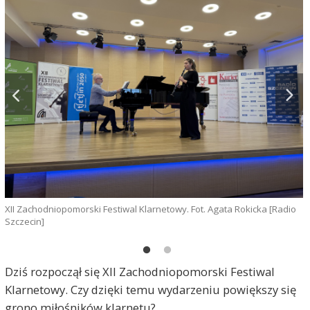
XII Zachodniopomorski Festiwal Klarnetowy. Fot. Agata Rokicka [Radio
X
Szczecin]
S
Dziś rozpoczął się XII Zachodniopomorski Festiwal
Klarnetowy. Czy dzięki temu wydarzeniu powiększy się
grono miłośników klarnetu?