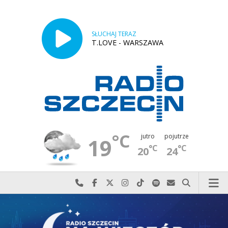
SŁUCHAJ TERAZ
T.LOVE - WARSZAWA
°C
jutro
pojutrze
19
°C
°C
20
24
Najlepiej po prostu do nas zadzwoń
Odwiedź nas na Facebook-u
Odwiedź nas na X
Odwiedź nas na Instagram-ie
Odwiedź nas na TikTok-u
Szukaj nas na Spotify
Wyślij do nas w
Szukaj