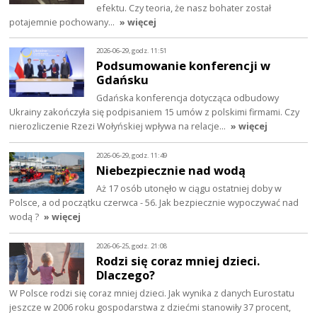
efektu. Czy teoria, że nasz bohater został
potajemnie pochowany…
» więcej
2026-06-29, godz. 11:51
Podsumowanie konferencji w
Gdańsku
Gdańska konferencja dotycząca odbudowy
Ukrainy zakończyła się podpisaniem 15 umów z polskimi firmami. Czy
nierozliczenie Rzezi Wołyńskiej wpływa na relacje…
» więcej
2026-06-29, godz. 11:49
Niebezpiecznie nad wodą
Aż 17 osób utonęło w ciągu ostatniej doby w
Polsce, a od początku czerwca - 56. Jak bezpiecznie wypoczywać nad
wodą ?
» więcej
2026-06-25, godz. 21:08
Rodzi się coraz mniej dzieci.
Dlaczego?
W Polsce rodzi się coraz mniej dzieci. Jak wynika z danych Eurostatu
jeszcze w 2006 roku gospodarstwa z dziećmi stanowiły 37 procent,