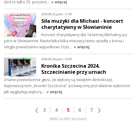
dziś to tylko 25. procent…
» więcej
2026-06-25, godz. 21:09
Siła muzyki dla Michasi - koncert
charytatywny w Słowianinie
Koncert charytatywny dla 14-letniej Michaliny już
jutro w Słowianinie. Nastolatka kilka miesięcy temu spadłą z konia i
uległa poważnemu wypadkowi. Dziś…
» więcej
2026-06-24, godz. 19:00
Kronika Szczecina 2024.
Szczecinianie przy urnach
Znane powiedzenie głosi, że wybory są świętem demokracji.
Najnowszy tom „Kroniki Szczecina”. poświęcony jest właśnie wyborom.
Jak wyglądają wybory…
» więcej
3
4
5
6
7
6662 na 667 stronach