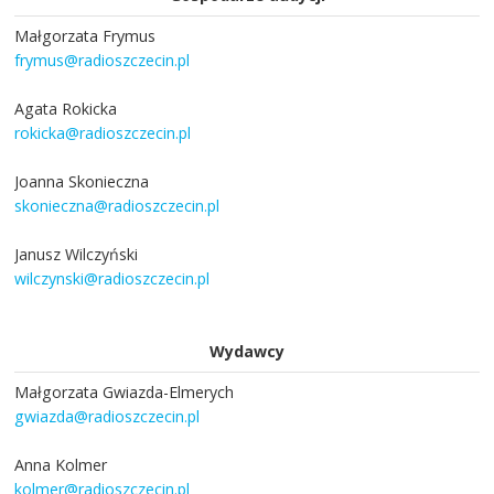
Małgorzata Frymus
frymus@radioszczecin.pl
Agata Rokicka
rokicka@radioszczecin.pl
Joanna Skonieczna
skonieczna@radioszczecin.pl
Janusz Wilczyński
wilczynski@radioszczecin.pl
Wydawcy
Małgorzata Gwiazda-Elmerych
gwiazda@radioszczecin.pl
Anna Kolmer
kolmer@radioszczecin.pl