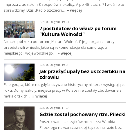
impreza z udziałem 8 zespołów z okolicy. A po 46 latach…? I właśnie to
sprawdzimy. Dziś „Radio Szczecin…
» więcej
2026-06-30, godz. 19:53
7 postulatów do władz po forum
"Kultura Wolności"
Niecałe pół roku po forum „Kultura Wolności” jego organizatorzy
przedstawili wnioski. Jakie są rekomendacje dla samorządu
miejskiego i wojewódzkiego…
» więcej
2026-06-30, godz. 19:51
Jak przeżyć upały bez uszczerbku na
zdrowiu
Fale gorąca, które niegdyś nazywano historycznymi, teraz występują co
roku. Domy, szkoły, miejsca pracy w Polsce nie zostały zbudowane z
myślą o takich…
» więcej
2026-06-29, godz. 11:57
Gdzie został pochowany rtm. Pilecki
Poszukiwania szczątków rotmistrza Witolda
Pileckiego na warszawskiej Łączce na razie bez