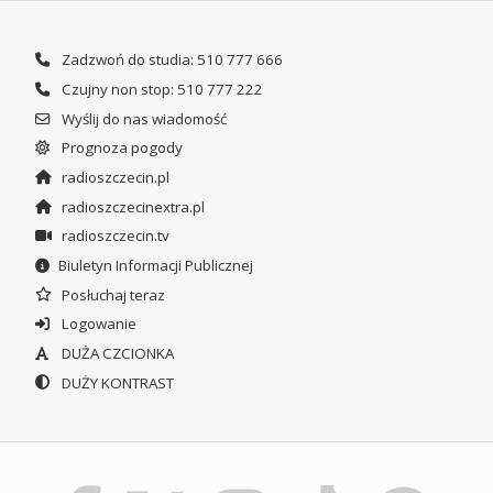
Zadzwoń do studia: 510 777 666
Czujny non stop: 510 777 222
Wyślij do nas wiadomość
Prognoza pogody
radioszczecin.pl
radioszczecinextra.pl
radioszczecin.tv
Biuletyn Informacji Publicznej
Posłuchaj teraz
Logowanie
DUŻA CZCIONKA
DUŻY KONTRAST