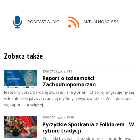
PODCAST AUDIO
AKTUALNOŚCI RSS
Zobacz także
2026-07-02, godz. 14:21
Raport o tożsamości
Zachodniopomorzan
Jesteśmy coraz bardziej związani z regionem. Chętniej angażujemy się
w lokalne inicjatywy i rzadziej myślimy o wyprowadzce. Właśnie ukazał
się raport…
» więcej
2026-07-01, godz. 20:19
Pyrzyckie Spotkania z Folklorem - W
rytmie tradycji
Początki były więcej niż skromne – jednodniowa