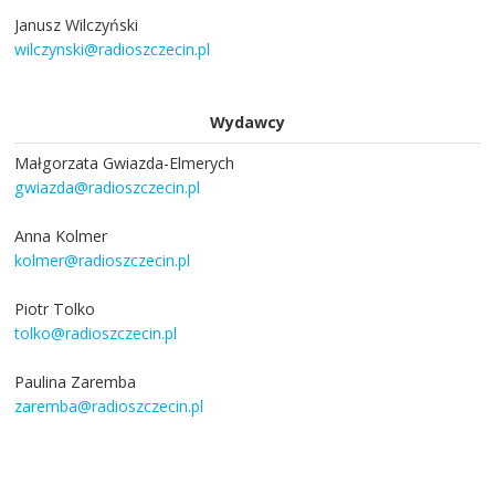
Janusz Wilczyński
wilczynski@radioszczecin.pl
Wydawcy
Małgorzata Gwiazda-Elmerych
gwiazda@radioszczecin.pl
Anna Kolmer
kolmer@radioszczecin.pl
Piotr Tolko
tolko@radioszczecin.pl
Paulina Zaremba
zaremba@radioszczecin.pl