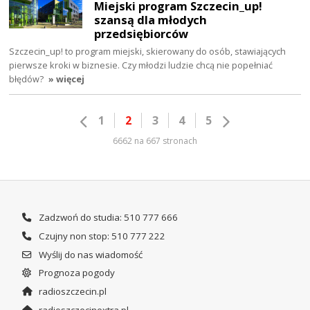
Miejski program Szczecin_up!
szansą dla młodych
przedsiębiorców
Szczecin_up! to program miejski, skierowany do osób, stawiających
pierwsze kroki w biznesie. Czy młodzi ludzie chcą nie popełniać
błędów?
» więcej
1
2
3
4
5
6662 na 667 stronach
Zadzwoń do studia: 510 777 666
Czujny non stop: 510 777 222
Wyślij do nas wiadomość
Prognoza pogody
radioszczecin.pl
radioszczecinextra.pl