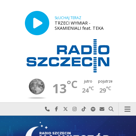
SŁUCHAJ TERAZ
TRZECI WYMIAR -
SKAMIENIALI feat. TEKA
°C
jutro
pojutrze
13
°C
°C
24
29
Najlepiej po prostu do nas zadzwoń
Odwiedź nas na Facebook-u
Odwiedź nas na X
Odwiedź nas na Instagram-ie
Odwiedź nas na TikTok-u
Szukaj nas na Spotify
Wyślij do nas w
Szukaj