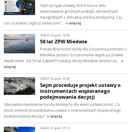
Sejm przyjął ustawę, która ma na celu
eliminowanie groźnych praktyk zdrowotnych
niezgodnych z aktualną wiedzą medyczną. Czy
Lex szarlatan zagrozi zielarzom?…
» więcej
2026-07-23, godz. 18:08
50 lat ZPW Miedwie
Ponad 80 procent wody dla Szczecina pochodzi z
Miedwia. Jezioro Szczecinianie wypili już prawie
dwukrotnie. Od 50 lat Zakład Produkcji Wody Miedwie dostarcza…
»
więcej
2026-07-22, godz. 22:48
Sejm proceduje projekt ustawy o
instrumentach wspieranego
podejmowania decyzji
Ubezwłasnowolnienie osoby bliskiej to dla wielu ostateczność. Co
może zmienić procedowana ustawa o instrumentach wspieranego
podejmowania decyzji?
» więcej
2026-07-21, godz. 21:13