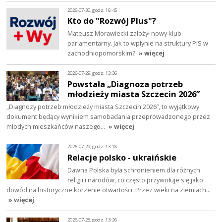
2026-07-30, godz. 16:45
Kto do "Rozwój Plus"?
Mateusz Morawiecki założył nowy klub
parlamentarny. Jak to wpłynie na struktury PiS w
zachodniopomorskim?
» więcej
2026-07-29, godz. 13:36
Powstała „Diagnoza potrzeb
młodzieży miasta Szczecin 2026”
„Diagnozy potrzeb młodzieży miasta Szczecin 2026”, to wyjątkowy
dokument będący wynikiem samobadania przeprowadzonego przez
młodych mieszkańców naszego…
» więcej
2026-07-29, godz. 13:18
Relacje polsko - ukraińskie
Dawna Polska była schronieniem dla różnych
religii i narodów, co często przywołuje się jako
dowód na historyczne korzenie otwartości. Przez wieki na ziemiach…
» więcej
2026-07-28, godz. 13:26