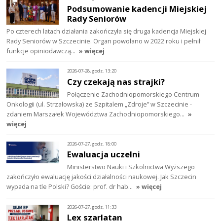
Podsumowanie kadencji Miejskiej
Rady Seniorów
Po czterech latach działania zakończyła się druga kadencja Miejskiej
Rady Seniorów w Szczecinie. Organ powołano w 2022 roku i pełnił
funkcje opiniodawczą…
» więcej
2026-07-28, godz. 13:20
Czy czekają nas strajki?
Połączenie Zachodniopomorskiego Centrum
Onkologii (ul. Strzałowska) ze Szpitalem „Zdroje” w Szczecinie -
zdaniem Marszałek Województwa Zachodniopomorskiego…
»
więcej
2026-07-27, godz. 18:00
Ewaluacja uczelni
Ministerstwo Nauki i Szkolnictwa Wyższego
zakończyło ewaluację jakości działalności naukowej. Jak Szczecin
wypada na tle Polski? Goście: prof. dr hab…
» więcej
2026-07-27, godz. 11:33
Lex szarlatan