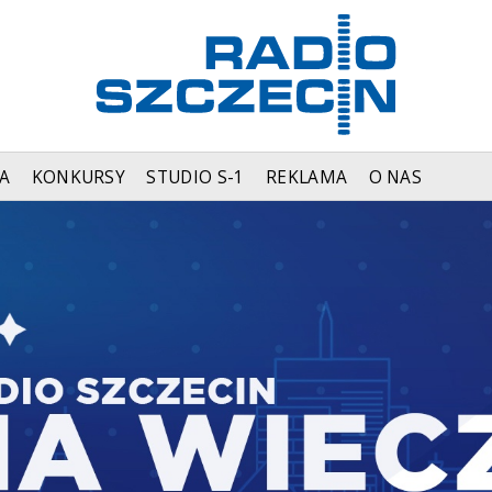
A
KONKURSY
STUDIO S-1
REKLAMA
O NAS