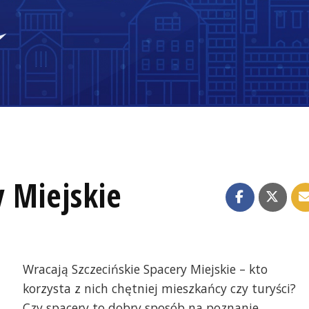
y Miejskie
Wracają Szczecińskie Spacery Miejskie – kto
korzysta z nich chętniej mieszkańcy czy turyści?
Czy spacery to dobry sposób na poznanie