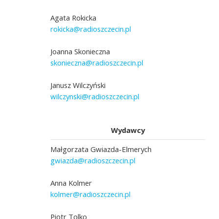
Agata Rokicka
rokicka@radioszczecin.pl
Joanna Skonieczna
skonieczna@radioszczecin.pl
Janusz Wilczyński
wilczynski@radioszczecin.pl
Wydawcy
Małgorzata Gwiazda-Elmerych
gwiazda@radioszczecin.pl
Anna Kolmer
kolmer@radioszczecin.pl
Piotr Tolko