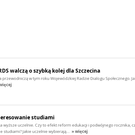
S walczą o szybką kolej dla Szczecina
 przewodniczą w tym roku Wojewódzkiej Radzie Dialogu Społecznego. Jak
więcej
eresowanie studiami
 wyższe uczelnie. Czy to efekt reform edukacji i podwójnego rocznika, 
e studiami? Jakie uczelnie wybierają…
» więcej