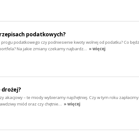
rzepisach podatkowych?
 progu podatkowego czy podniesienie kwoty wolnej od podatku? Co będz
portfela? Na jakie zmiany czekamy najbardz…
» więcej
 drożej?
zy akacjowy – te miody wybieramy najchętniej. Czy w tym roku zapłacimy
prawdziwy miód oraz czy chętnie…
» więcej