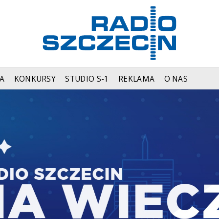
A
KONKURSY
STUDIO S-1
REKLAMA
O NAS