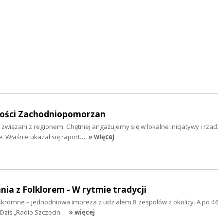
mości Zachodniopomorzan
 związani z regionem. Chętniej angażujemy się w lokalne inicjatywy i rzad
 Właśnie ukazał się raport…
» więcej
nia z Folklorem - W rytmie tradycji
ż skromne – jednodniowa impreza z udziałem 8 zespołów z okolicy. A po 46
 Dziś „Radio Szczecin…
» więcej