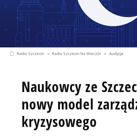
Radio Szczecin
»
Radio Szczecin Na Wieczór
»
Audycje
Naukowcy ze Szczec
nowy model zarząd
kryzysowego