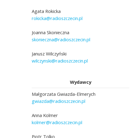
Agata Rokicka
rokicka@radioszczecin.pl
Joanna Skonieczna
skonieczna@radioszczecin.pl
Janusz Wilczyński
wilczynski@radioszczecin.pl
Wydawcy
Małgorzata Gwiazda-Elmerych
gwiazda@radioszczecin.pl
Anna Kolmer
kolmer@radioszczecin.pl
Piotr Tolko