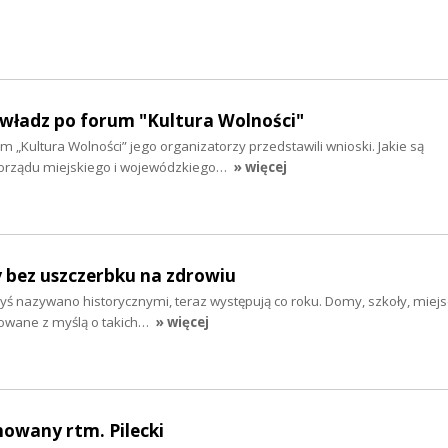
 władz po forum "Kultura Wolności"
m „Kultura Wolności” jego organizatorzy przedstawili wnioski. Jakie są
rządu miejskiego i wojewódzkiego…
» więcej
y bez uszczerbku na zdrowiu
dyś nazywano historycznymi, teraz występują co roku. Domy, szkoły, miej
dowane z myślą o takich…
» więcej
howany rtm. Pilecki