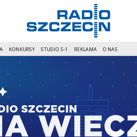
A
KONKURSY
STUDIO S-1
REKLAMA
O NAS