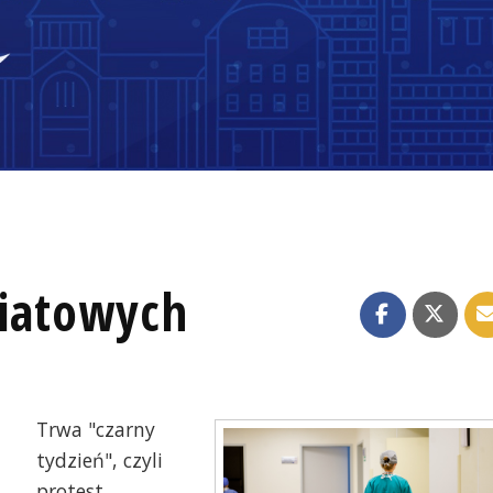
wiatowych
Trwa "czarny
tydzień", czyli
protest