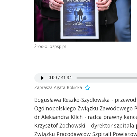
Źródło: ozpsp.pl
Zaprasza Agata Rokicka
Bogusława Reszko-Szydłowska - przewo
Ogólnopolskiego Związku Zawodowego Pi
dr Aleksandra Klich - radca prawny kanc
Krzysztof Żochowski – dyrektor szpital
Związku Pracodawców Szpitali Powiato