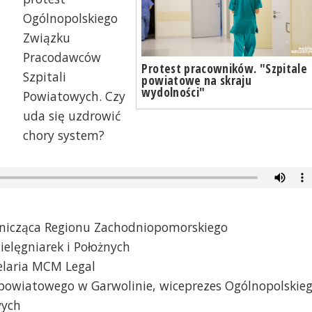
Ogólnopolskiego
Związku
Pracodawców
Protest pracowników. "Szpitale
Szpitali
powiatowe na skraju
wydolności"
Powiatowych. Czy
uda się uzdrowić
chory system?
dnicząca Regionu Zachodniopomorskiego
elęgniarek i Położnych
elaria MCM Legal
a powiatowego w Garwolinie, wiceprezes Ogólnopolskie
wych