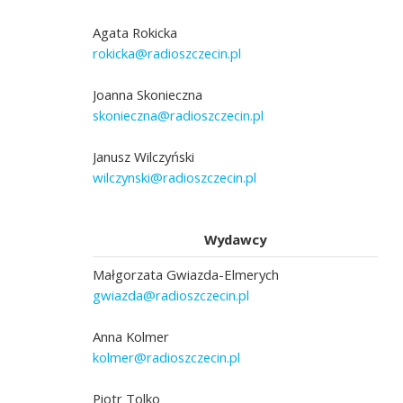
Agata Rokicka
rokicka@radioszczecin.pl
Joanna Skonieczna
skonieczna@radioszczecin.pl
Janusz Wilczyński
wilczynski@radioszczecin.pl
Wydawcy
Małgorzata Gwiazda-Elmerych
gwiazda@radioszczecin.pl
Anna Kolmer
kolmer@radioszczecin.pl
Piotr Tolko