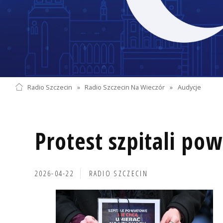
Radio Szczecin
»
Radio Szczecin Na Wieczór
»
Audycje
Protest szpitali po
2026-04-22
RADIO SZCZECIN