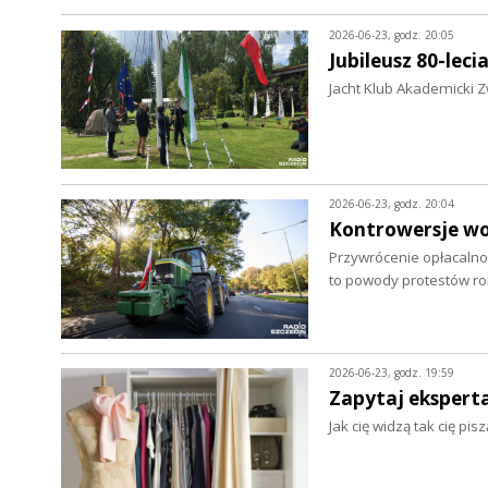
2026-06-23, godz. 20:05
Jubileusz 80-leci
Jacht Klub Akademicki Z
2026-06-23, godz. 20:04
Kontrowersje wo
Przywrócenie opłacalnoś
to powody protestów r
2026-06-23, godz. 19:59
Zapytaj eksperta.
Jak cię widzą tak cię pi