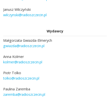
Janusz Wilczyński
wilczynski@radioszczecin.pl
Wydawcy
Małgorzata Gwiazda-Elmerych
gwiazda@radioszczecin.pl
Anna Kolmer
kolmer@radioszczecin.pl
Piotr Tolko
tolko@radioszczecin.pl
Paulina Zaremba
zaremba@radioszczecin.pl