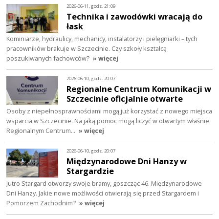
2026-06-11, godz. 21:09
Technika i zawodówki wracają do
łask
Kominiarze, hydraulicy, mechanicy, instalatorzy i pielęgniarki – tych
pracowników brakuje w Szczecinie. Czy szkoły kształcą
poszukiwanych fachowców?
» więcej
2026-06-10, godz. 20:07
Regionalne Centrum Komunikacji w
Szczecinie oficjalnie otwarte
Osoby z niepełnosprawnościami mogą już korzystać z nowego miejsca
wsparcia w Szczecinie. Na jaką pomoc mogą liczyć w otwartym właśnie
Regionalnym Centrum…
» więcej
2026-06-10, godz. 20:07
Międzynarodowe Dni Hanzy w
Stargardzie
Jutro Stargard otworzy swoje bramy, goszcząc 46. Międzynarodowe
Dni Hanzy. Jakie nowe możliwości otwierają się przed Stargardem i
Pomorzem Zachodnim?
» więcej