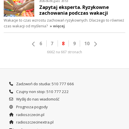
2026-06-09, godz. 20:53
Zapytaj eksperta. Ryzykowne
zachowania podczas wakacji
Wakacje to czas wzrostu zachowań ryzykownych. Dlaczego to również
czas wakacji od myślenia?
» więcej
6
7
8
9
10
6662 na 667 stronach
Zadzwoń do studia: 510 777 666
Czujny non stop: 510 777 222
Wyślij do nas wiadomość
Prognoza pogody
radioszczecin.pl
radioszczecinextra.pl