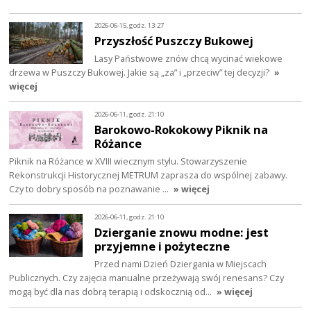
2026-06-15, godz. 13:27
Przyszłość Puszczy Bukowej
Lasy Państwowe znów chcą wycinać wiekowe
drzewa w Puszczy Bukowej. Jakie są „za” i „przeciw” tej decyzji?
»
więcej
2026-06-11, godz. 21:10
Barokowo-Rokokowy Piknik na
Różance
Piknik na Różance w XVIII wiecznym stylu. Stowarzyszenie
Rekonstrukcji Historycznej METRUM zaprasza do wspólnej zabawy.
Czy to dobry sposób na poznawanie …
» więcej
2026-06-11, godz. 21:10
Dzierganie znowu modne: jest
przyjemne i pożyteczne
Przed nami Dzień Dziergania w Miejscach
Publicznych. Czy zajęcia manualne przeżywają swój renesans? Czy
mogą być dla nas dobrą terapią i odskocznią od…
» więcej