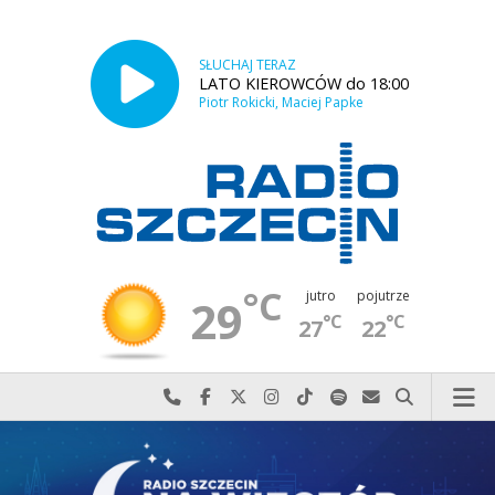
SŁUCHAJ TERAZ
LATO KIEROWCÓW do 18:00
Piotr Rokicki, Maciej Papke
°C
jutro
pojutrze
29
°C
°C
27
22
Najlepiej po prostu do nas zadzwoń
Odwiedź nas na Facebook-u
Odwiedź nas na X
Odwiedź nas na Instagram-ie
Odwiedź nas na TikTok-u
Szukaj nas na Spotify
Wyślij do nas w
Szukaj