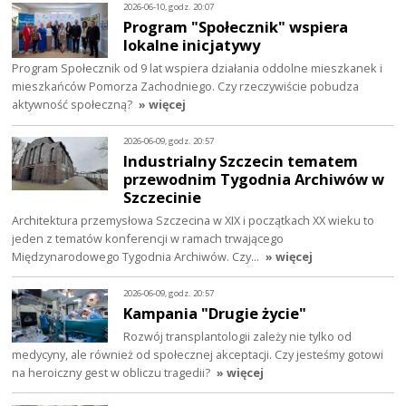
2026-06-10, godz. 20:07
Program "Społecznik" wspiera
lokalne inicjatywy
Program Społecznik od 9 lat wspiera działania oddolne mieszkanek i
mieszkańców Pomorza Zachodniego. Czy rzeczywiście pobudza
aktywność społeczną?
» więcej
2026-06-09, godz. 20:57
Industrialny Szczecin tematem
przewodnim Tygodnia Archiwów w
Szczecinie
Architektura przemysłowa Szczecina w XIX i początkach XX wieku to
jeden z tematów konferencji w ramach trwającego
Międzynarodowego Tygodnia Archiwów. Czy…
» więcej
2026-06-09, godz. 20:57
Kampania "Drugie życie"
Rozwój transplantologii zależy nie tylko od
medycyny, ale również od społecznej akceptacji. Czy jesteśmy gotowi
na heroiczny gest w obliczu tragedii?
» więcej