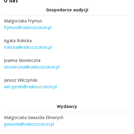
O nas
Gospodarze audycji
Małgorzata Frymus
frymus@radioszczecin.pl
Agata Rokicka
rokicka@radioszczecin.pl
Joanna Skonieczna
skonieczna@radioszczecin.pl
Janusz Wilczyński
wilczynski@radioszczecin.pl
Wydawcy
Małgorzata Gwiazda-Elmerych
gwiazda@radioszczecin.pl