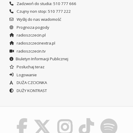
Zadzwoń do studia: 510 777 666
Czujny non stop: 510 777 222
Wyślij do nas wiadomość
Prognoza pogody
radioszczecin.pl
radioszczecinextra.pl
radioszczecin.tv
Biuletyn Informacji Publicznej
Posłuchaj teraz
Logowanie
DUŻA CZCIONKA
DUŻY KONTRAST