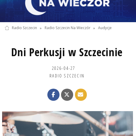
Radio Szczecin
»
Radio Szczecin Na Wieczór
»
Audycje
Dni Perkusji w Szczecinie
2026-04-27
RADIO SZCZECIN