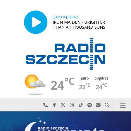
SŁUCHAJ TERAZ
IRON MAIDEN - BRIGHTER
THAN A THOUSAND SUNS
°C
jutro
pojutrze
24
°C
°C
22
24
Najlepiej po prostu do nas zadzwoń
Odwiedź nas na Facebook-u
Odwiedź nas na X
Odwiedź nas na Instagram-ie
Odwiedź nas na TikTok-u
Szukaj nas na Spotify
Wyślij do nas w
Szukaj