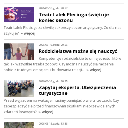
2026-06-16, godz. 20:27
Teatr Lalek Pleciuga świętuje
koniec sezonu
Teatr Lalek Pleciuga za chwilę zakończy sezon artystyczny. Co dla nas
szykuje?
» więcej
2026-06-16, godz. 20:26
Rodzicielstwa można się nauczyć
Kompetencje rodzicielskie to umiejętności, które
tak jak wszystkie trzeba zdobyć. Czy można nauczyć się radzenia
sobie z trudnymi emocjami i budowania relacji…
» więcej
2026-06-16, godz. 20:25
Zapytaj eksperta. Ubezpieczenia
turystyczne
Przed wyjazdem na wakacje musimy pamiętać o wielu rzeczach. Czy
zabezpieczyć się przed finansowymi skutkami nieprzewidzianych
zdarzeń losowych?
» więcej
2026-06-15, godz. 13:36