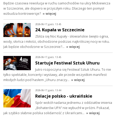
Będzie czasowa rewolucja w ruchu samochodów na ulicy Mickiewicza
w Szczecinie, ale dopiero w przyszłym roku. Dlaczego ten pomysł
wzbudza kontrowersje?
» więcej
2026-06-17, godz. 13:45
24. Kupała w Szczecinie
Zbliża się Noc Kupały - słowiańskie święto ognia,
wody, słońca i miłości, obchodzone podczas najkrótszej nocy w roku.
Jak będzie obchodzone w Szczecinie?…
» więcej
2026-06-17, godz. 13:45
Startuje Festiwal Sztuk Uhuru
Jutro rozpoczyna się Festiwal Sztuk Uhuru. To nie
tylko spektakle, koncerty i wystawy, ale przede wszystkim manifest
młodych ludzi pod hasłem „Uhuru znaczy…
» więcej
2026-06-17, godz. 13:44
Relacje polsko - ukraińskie
Spór wokół nadania jednemu z oddziałów imienia
„Bohaterów UPA” nie wybuchł w próżni. Pokazał,
jak szybko słabnie polska solidarność z Ukraińcami…
» więcej