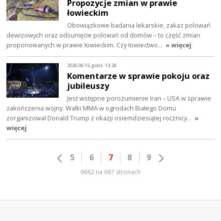
Propozycje zmian w prawie
łowieckim
Obowiązkowe badania lekarskie, zakaz polowań
dewizowych oraz odsunięcie polowań od domów – to część zmian
proponowanych w prawie łowieckim. Czy łowiectwo…
» więcej
2026-06-15, godz. 13:28
Komentarze w sprawie pokoju oraz
jubileuszy
Jest wstępne porozumienie Iran – USA w sprawie
zakończenia wojny. Walki MMA w ogrodach Białego Domu
zorganizował Donald Trump z okazji osiemdziesiątej rocznicy…
»
więcej
5
6
7
8
9
6662 na 667 stronach