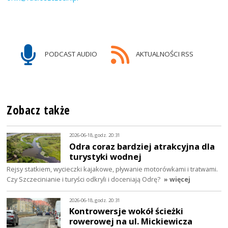
PODCAST AUDIO
AKTUALNOŚCI RSS
Zobacz także
2026-06-18, godz. 20:31
Odra coraz bardziej atrakcyjna dla
turystyki wodnej
Rejsy statkiem, wycieczki kajakowe, pływanie motorówkami i tratwami.
Czy Szczecinianie i turyści odkryli i doceniają Odrę?
» więcej
2026-06-18, godz. 20:31
Kontrowersje wokół ścieżki
rowerowej na ul. Mickiewicza