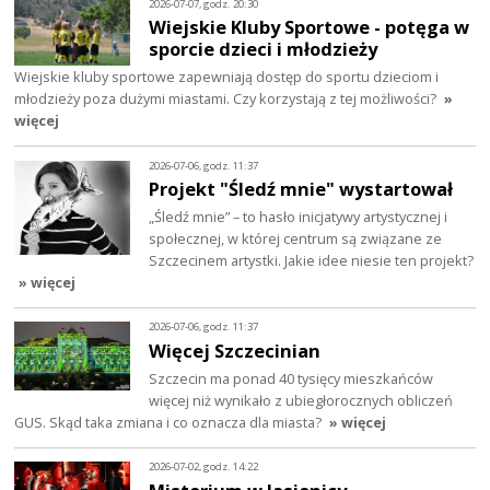
2026-07-07, godz. 20:30
Wiejskie Kluby Sportowe - potęga w
sporcie dzieci i młodzieży
Wiejskie kluby sportowe zapewniają dostęp do sportu dzieciom i
młodzieży poza dużymi miastami. Czy korzystają z tej możliwości?
»
więcej
2026-07-06, godz. 11:37
Projekt "Śledź mnie" wystartował
„Śledź mnie” – to hasło inicjatywy artystycznej i
społecznej, w której centrum są związane ze
Szczecinem artystki. Jakie idee niesie ten projekt?
» więcej
2026-07-06, godz. 11:37
Więcej Szczecinian
Szczecin ma ponad 40 tysięcy mieszkańców
więcej niż wynikało z ubiegłorocznych obliczeń
GUS. Skąd taka zmiana i co oznacza dla miasta?
» więcej
2026-07-02, godz. 14:22