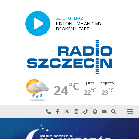
SŁUCHAJ TERAZ
RIXTON - ME AND MY
BROKEN HEART
°C
jutro
pojutrze
24
°C
°C
22
23
Najlepiej po prostu do nas zadzwoń
Odwiedź nas na Facebook-u
Odwiedź nas na X
Odwiedź nas na Instagram-ie
Odwiedź nas na TikTok-u
Szukaj nas na Spotify
Wyślij do nas w
Szukaj