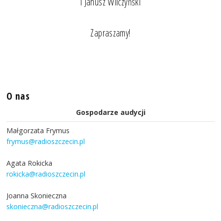
i Janusz Wilczyński
Zapraszamy!
O nas
Gospodarze audycji
Małgorzata Frymus
frymus@radioszczecin.pl
Agata Rokicka
rokicka@radioszczecin.pl
Joanna Skonieczna
skonieczna@radioszczecin.pl