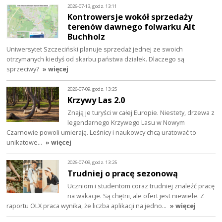
2026-07-13, godz. 13:11
Kontrowersje wokół sprzedaży
terenów dawnego folwarku Alt
Buchholz
Uniwersytet Szczeciński planuje sprzedaż jednej ze swoich
otrzymanych kiedyś od skarbu państwa działek. Dlaczego są
sprzeciwy?
» więcej
2026-07-09, godz. 13:25
Krzywy Las 2.0
Znają je turyści w całej Europie. Niestety, drzewa z
legendarnego Krzywego Lasu w Nowym
Czarnowie powoli umierają. Leśnicy i naukowcy chcą uratować to
unikatowe…
» więcej
2026-07-09, godz. 13:25
Trudniej o pracę sezonową
Uczniom i studentom coraz trudniej znaleźć pracę
na wakacje. Są chętni, ale ofert jest niewiele. Z
raportu OLX praca wynika, że liczba aplikacji na jedno…
» więcej