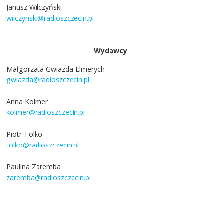
Janusz Wilczyński
wilczynski@radioszczecin.pl
Wydawcy
Małgorzata Gwiazda-Elmerych
gwiazda@radioszczecin.pl
Anna Kolmer
kolmer@radioszczecin.pl
Piotr Tolko
tolko@radioszczecin.pl
Paulina Zaremba
zaremba@radioszczecin.pl