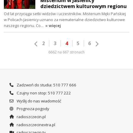
Misterium w Jasienicy
dziedzictwem kulturowym regionu
Od lat przyciąga setki widzów i uczestników. Misterium Męki Pańskiej
w Policach-Jasienicy uznano za niematerialne dziedzictwo kulturowe
naszego regionu. Co…
» więcej
2
3
4
5
6
6662 na 667 stronach
Zadzwoń do studia: 510 777 666
Czujny non stop: 510 777 222
Wyślij do nas wiadomość
Prognoza pogody
radioszczecin.pl
radioszczecinextra.pl
radioszczecin.tv