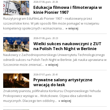
2026-07-08, godz. 20:28
Edukacja filmowa i filmoterapia w
kinie Pionier 1907
Ruszył program EduFilmLab Pionier 1907 – realizowany przez
szczecińskie kino. W jaki sposób film może pomagać w rozwijaniu
kompetencji społecznych i wzmacniania…
» więcej
2026-07-08, godz. 20:23
Wielki sukces naukowczyni z ZUT
na Polish Tech Night w Berlinie
Naukowcy z Zachodniopomorskiego Uniwersytetu Technologicznego
odnieśli sukces na Polish Tech Night w Berlinie. Jak nauka uprawiana w
Szczecinie może zmieniać…
» więcej
2026-07-07, godz. 20:41
Prywatne salony artystyczne
wracają do łask
Znakomity pianista, półfinalista Konkursu Chopinowskiego Yehuda
Prokopowicz wystąpi w… Wołczkowie. Ożywa idea saloników
muzycznych. Dlaczego ten oddolny…
» więcej