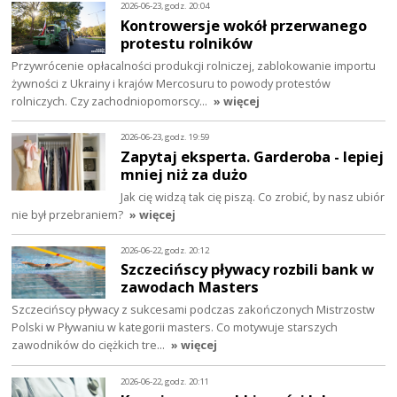
2026-06-23, godz. 20:04
Kontrowersje wokół przerwanego
protestu rolników
Przywrócenie opłacalności produkcji rolniczej, zablokowanie importu
żywności z Ukrainy i krajów Mercosuru to powody protestów
rolniczych. Czy zachodniopomorscy…
» więcej
2026-06-23, godz. 19:59
Zapytaj eksperta. Garderoba - lepiej
mniej niż za dużo
Jak cię widzą tak cię piszą. Co zrobić, by nasz ubiór
nie był przebraniem?
» więcej
2026-06-22, godz. 20:12
Szczecińscy pływacy rozbili bank w
zawodach Masters
Szczecińscy pływacy z sukcesami podczas zakończonych Mistrzostw
Polski w Pływaniu w kategorii masters. Co motywuje starszych
zawodników do ciężkich tre…
» więcej
2026-06-22, godz. 20:11