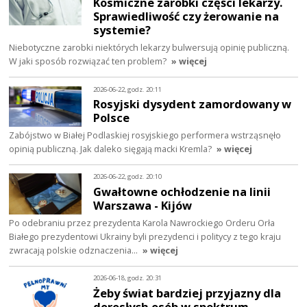
Kosmiczne zarobki części lekarzy.
Sprawiedliwość czy żerowanie na
systemie?
Niebotyczne zarobki niektórych lekarzy bulwersują opinię publiczną.
W jaki sposób rozwiązać ten problem?
» więcej
2026-06-22, godz. 20:11
Rosyjski dysydent zamordowany w
Polsce
Zabójstwo w Białej Podlaskiej rosyjskiego performera wstrząsnęło
opinią publiczną. Jak daleko sięgają macki Kremla?
» więcej
2026-06-22, godz. 20:10
Gwałtowne ochłodzenie na linii
Warszawa - Kijów
Po odebraniu przez prezydenta Karola Nawrockiego Orderu Orła
Białego prezydentowi Ukrainy byli prezydenci i politycy z tego kraju
zwracają polskie odznaczenia…
» więcej
2026-06-18, godz. 20:31
Żeby świat bardziej przyjazny dla
dorosłych osób w spektrum