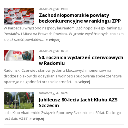
2026-06-24, godz. 19:00
Zachodniopomorskie powiaty
bezkonkurencyjne w rankingu ZPP
W Karpaczu wręczono nagrody laureatom Ogólnopolskiego Rankingu
Powiatów i Miast na Prawach Powiatu. W gronie wyróżnionych znalazło
się aż sześć powiatów…
» więcej
2026-06-24, godz. 18:59
50. rocznica wydarzeń czerwcowych
w Radomiu
Radomski Czerwiec stanowi jeden z kluczowych momentów na
drodze Polaków do odzyskania wolności i budowania społeczeństwa
opartego na godności oraz solidarności…
» więcej
2026-06-23, godz. 20:05
Jubileusz 80-lecia Jacht Klubu AZS
Szczecin
Jacht Klub Akademicki Związek Sportowy Szczecin ma 80 lat. Dla kogo
jest dzis AZS?
» więcej