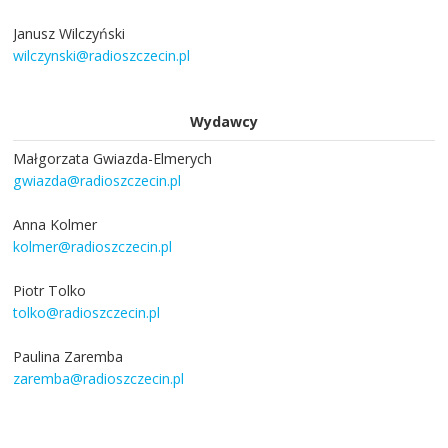
Janusz Wilczyński
wilczynski@radioszczecin.pl
Wydawcy
Małgorzata Gwiazda-Elmerych
gwiazda@radioszczecin.pl
Anna Kolmer
kolmer@radioszczecin.pl
Piotr Tolko
tolko@radioszczecin.pl
Paulina Zaremba
zaremba@radioszczecin.pl