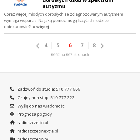
autyzmu
Coraz więcej młodych dorosłych ze zdiagnozowanym autyzmem
wymaga wsparcia. Na jaką pomoc mogą liczyć ich rodzice i
opiekunowie?
» więcej
4
5
6
7
8
6662 na 667 stronach
Zadzwoń do studia: 510 777 666
Czujny non stop: 510 777 222
Wyślij do nas wiadomość
Prognoza pogody
radioszczecin.pl
radioszczecinextra.pl
radioszczecin.tv