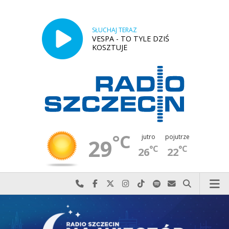
SŁUCHAJ TERAZ
VESPA - TO TYLE DZIŚ
KOSZTUJE
°C
jutro
pojutrze
29
°C
°C
26
22
Najlepiej po prostu do nas zadzwoń
Odwiedź nas na Facebook-u
Odwiedź nas na X
Odwiedź nas na Instagram-ie
Odwiedź nas na TikTok-u
Szukaj nas na Spotify
Wyślij do nas w
Szukaj