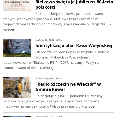
Bielkowo świętuje jubileusz 80-lecia
polskości
80 lat polskiego Bielkowa. Jak przechowano
tradycje kresowych Sąsiadowic? Bielkowo to urokliwa wieś w
województwie zachodniopomorskim, leżąca niedaleko Stargardu…
»
więcej
2026-07-15, godz. 21:15
Identyfikacja ofiar Rzezi Wołyńskiej
Jak wyliczał dr Leon Popek w artykule "Pamięć o
Wołyniu i Małopolsce Wschodniej",
opublikowanym w "Biuletynie IPN" 4/2017, na samym Wołyniu
zamordowano około…
» więcej
2026-07-14, godz. 21:15
"Radio Szczecin na Wieczór" w
Gminie Rewal
Co znajduje się na 15. południku? Czy ruiny
kościoła to jedyna atrakcja turystyczna Trzęsacza? Czy otwarty
niedawno największy hotel w Polsce przyniesie…
» więcej