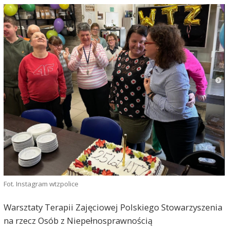
Fot. Instagram wtzpolice
Warsztaty Terapii Zajęciowej Polskiego Stowarzyszenia
na rzecz Osób z Niepełnosprawnością