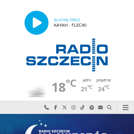
SŁUCHAJ TERAZ
KAYAH - FLECIKI
°C
jutro
pojutrze
18
°C
°C
21
24
Najlepiej po prostu do nas zadzwoń
Odwiedź nas na Facebook-u
Odwiedź nas na X
Odwiedź nas na Instagram-ie
Odwiedź nas na TikTok-u
Szukaj nas na Spotify
Wyślij do nas w
Szukaj