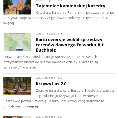
2026-07-13, godz. 13:17
Tajemnice kamieńskiej katedry
Katedra w Kamieniu Pomorskim podczas remontu
odkrywa swoje tajemnice. Czego dowiedzieliśmy sie tym razem?
»
więcej
2026-07-13, godz. 13:11
Kontrowersje wokół sprzedaży
terenów dawnego folwarku Alt
Buchholz
Uniwersytet Szczeciński planuje sprzedaż jednej ze swoich
otrzymanych kiedyś od skarbu państwa działek. Dlaczego są
sprzeciwy?
» więcej
2026-07-09, godz. 13:25
Krzywy Las 2.0
Znają je turyści w całej Europie. Niestety, drzewa z
legendarnego Krzywego Lasu w Nowym
Czarnowie powoli umierają. Leśnicy i naukowcy chcą uratować to
unikatowe…
» więcej
2026-07-09, godz. 13:25