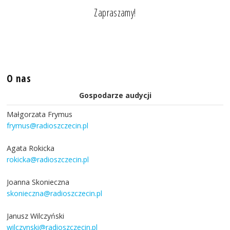
Zapraszamy!
O nas
Gospodarze audycji
Małgorzata Frymus
frymus@radioszczecin.pl
Agata Rokicka
rokicka@radioszczecin.pl
Joanna Skonieczna
skonieczna@radioszczecin.pl
Janusz Wilczyński
wilczynski@radioszczecin.pl