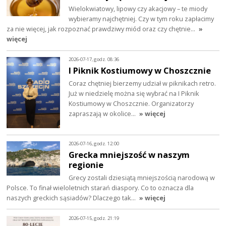
Wielokwiatowy, lipowy czy akacjowy – te miody
wybieramy najchętniej. Czy w tym roku zapłacimy
za nie więcej, jak rozpoznać prawdziwy miód oraz czy chętnie…
»
więcej
2026-07-17, godz. 08:36
I Piknik Kostiumowy w Choszcznie
Coraz chętniej bierzemy udział w piknikach retro.
Już w niedzielę można się wybrać na I Piknik
Kostiumowy w Choszcznie. Organizatorzy
zapraszają w okolice…
» więcej
2026-07-16, godz. 12:00
Grecka mniejszość w naszym
regionie
Grecy zostali dziesiątą mniejszością narodową w
Polsce. To finał wieloletnich starań diaspory. Co to oznacza dla
naszych greckich sąsiadów? Dlaczego tak…
» więcej
2026-07-15, godz. 21:19