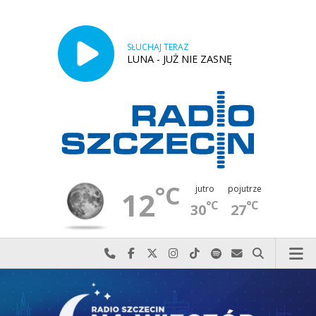
SŁUCHAJ TERAZ
LUNA - JUŻ NIE ZASNĘ
°C
jutro
pojutrze
12
°C
°C
30
27
Najlepiej po prostu do nas zadzwoń
Odwiedź nas na Facebook-u
Odwiedź nas na X
Odwiedź nas na Instagram-ie
Odwiedź nas na TikTok-u
Szukaj nas na Spotify
Wyślij do nas w
Szukaj