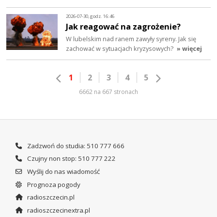
2026-07-30, godz. 16:46
Jak reagować na zagrożenie?
W lubelskim nad ranem zawyły syreny. Jak się
zachować w sytuacjach kryzysowych?
» więcej
1
2
3
4
5
6662 na 667 stronach
Zadzwoń do studia: 510 777 666
Czujny non stop: 510 777 222
Wyślij do nas wiadomość
Prognoza pogody
radioszczecin.pl
radioszczecinextra.pl