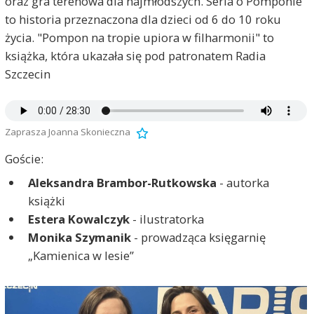
oraz gra terenowa dla najmłodszych. Seria o Pomponie
to historia przeznaczona dla dzieci od 6 do 10 roku
życia. "Pompon na tropie upiora w filharmonii" to
e
F
książka, która ukazała się pod patronatem Radia
Szczecin
Zaprasza Joanna Skonieczna
Goście:
Aleksandra Brambor-Rutkowska
- autorka
książki
Estera Kowalczyk
- ilustratorka
Monika Szymanik
- prowadząca księgarnię
„Kamienica w lesie”