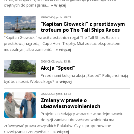
chętnych do pomagania…
» więcej
2026-08-04, godz. 20:03
"Kapitan Głowacki" z prestiżowym
trofeum po The Tall Ships Races
"Kapitan Głowacki" wrócił z ostatnich regat The Tall Ships Races z
prestiżową nagrodą - Cape Horn Trophy. Miał zostać eksponatem
muzealnym, albo zamienić…
» więcej
2026-08-03, godz. 13:38
Akcja "Speed"
Przed nami kolejna akcja „Speed”. Policjanci mają
być bezlitośni. Wobec kogo?
» więcej
2026-08-03, godz. 13:33
Zmiany w prawie o
ubezwłasnowolnieniach
Projekt zakładający wsparcie w podejmowaniu
decyzji zamiast ubezwłasnowolnienia ma
zrównywać prawa wszystkich Polaków. Czy zaproponowane
rozwiązania rzeczywiście…
» więcej