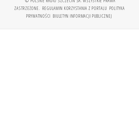
© POLSKIE RADIO SZCZECIN SA. WSZYSTKIE PRAWA
ZASTRZEŻONE.
REGULAMIN KORZYSTANIA Z PORTALU
POLITYKA
PRYWATNOŚCI
BIULETYN INFORMACJI PUBLICZNEJ