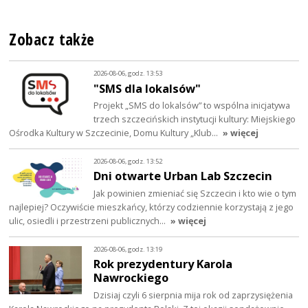
Zobacz także
2026-08-06, godz. 13:53
"SMS dla lokalsów"
Projekt „SMS do lokalsów” to wspólna inicjatywa
trzech szczecińskich instytucji kultury: Miejskiego
Ośrodka Kultury w Szczecinie, Domu Kultury „Klub…
» więcej
2026-08-06, godz. 13:52
Dni otwarte Urban Lab Szczecin
Jak powinien zmieniać się Szczecin i kto wie o tym
najlepiej? Oczywiście mieszkańcy, którzy codziennie korzystają z jego
ulic, osiedli i przestrzeni publicznych…
» więcej
2026-08-06, godz. 13:19
Rok prezydentury Karola
Nawrockiego
Dzisiaj czyli 6 sierpnia mija rok od zaprzysiężenia