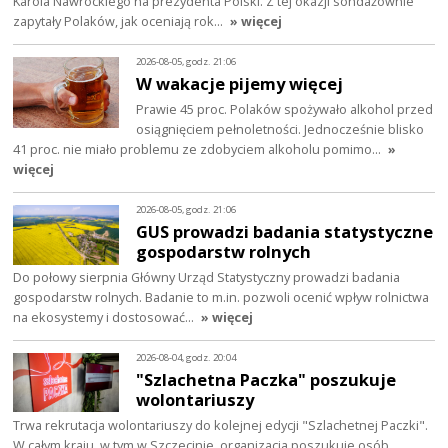
Karola Nawrockiego na prezydenta Polski. Z tej okazji sondażownie
zapytały Polaków, jak oceniają rok…
» więcej
2026-08-05, godz. 21:06
W wakacje pijemy więcej
Prawie 45 proc. Polaków spożywało alkohol przed
osiągnięciem pełnoletności. Jednocześnie blisko
41 proc. nie miało problemu ze zdobyciem alkoholu pomimo…
»
więcej
2026-08-05, godz. 21:06
GUS prowadzi badania statystyczne
gospodarstw rolnych
Do połowy sierpnia Główny Urząd Statystyczny prowadzi badania
gospodarstw rolnych. Badanie to m.in. pozwoli ocenić wpływ rolnictwa
na ekosystemy i dostosować…
» więcej
2026-08-04, godz. 20:04
"Szlachetna Paczka" poszukuje
wolontariuszy
Trwa rekrutacja wolontariuszy do kolejnej edycji "Szlachetnej Paczki".
W całym kraju, w tym w Szczecinie, organizacja poszukuje osób