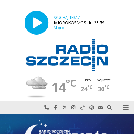
SŁUCHAJ TERAZ
MIQROKOSMOS do 23:59
Miqro
°C
jutro
pojutrze
14
°C
°C
24
30
Najlepiej po prostu do nas zadzwoń
Odwiedź nas na Facebook-u
Odwiedź nas na X
Odwiedź nas na Instagram-ie
Odwiedź nas na TikTok-u
Szukaj nas na Spotify
Wyślij do nas w
Szukaj