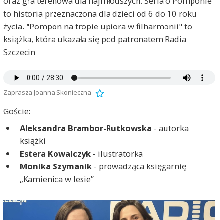
oraz gra terenowa dla najmłodszych. Seria o Pomponie
to historia przeznaczona dla dzieci od 6 do 10 roku
życia. "Pompon na tropie upiora w filharmonii" to
e
F
książka, która ukazała się pod patronatem Radia
Szczecin
Zaprasza Joanna Skonieczna
Goście:
Aleksandra Brambor-Rutkowska
- autorka
książki
Estera Kowalczyk
- ilustratorka
Monika Szymanik
- prowadząca księgarnię
„Kamienica w lesie”