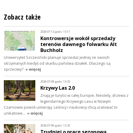
Zobacz także
2026-07-13, godz. 13:11
Kontrowersje wokół sprzedaży
terenów dawnego folwarku Alt
Buchholz
Uniwersytet Szczeciński planuje sprzedaż jednej ze swoich
otrzymanych kiedyś od skarbu państwa działek. Dlaczego są
sprzeciwy?
» więcej
2026-07-09, godz. 13:25
Krzywy Las 2.0
Znają je turyści w całej Europie. Niestety, drzewa z
legendarnego Krzywego Lasu w Nowym
Czarnowie powoli umierają. Leśnicy i naukowcy chcą uratować to
unikatowe…
» więcej
2026-07-09, godz. 13:25
Trudniej o pracę sezonową