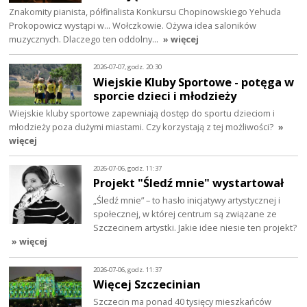
Znakomity pianista, półfinalista Konkursu Chopinowskiego Yehuda
Prokopowicz wystąpi w… Wołczkowie. Ożywa idea saloników
muzycznych. Dlaczego ten oddolny…
» więcej
2026-07-07, godz. 20:30
Wiejskie Kluby Sportowe - potęga w
sporcie dzieci i młodzieży
Wiejskie kluby sportowe zapewniają dostęp do sportu dzieciom i
młodzieży poza dużymi miastami. Czy korzystają z tej możliwości?
»
więcej
2026-07-06, godz. 11:37
Projekt "Śledź mnie" wystartował
„Śledź mnie” – to hasło inicjatywy artystycznej i
społecznej, w której centrum są związane ze
Szczecinem artystki. Jakie idee niesie ten projekt?
» więcej
2026-07-06, godz. 11:37
Więcej Szczecinian
Szczecin ma ponad 40 tysięcy mieszkańców