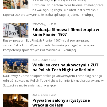
Uczniom i studentom coraz trudniej znaleźć pracę
na wakacje. Są chętni, ale ofert jest niewiele. Z
raportu OLX praca wynika, że liczba aplikacji na jedno…
» więcej
2026-07-08, godz. 20:28
Edukacja filmowa i filmoterapia w
kinie Pionier 1907
Ruszył program EduFilmLab Pionier 1907 – realizowany przez
szczecińskie kino. W jaki sposób film może pomagać w rozwijaniu
kompetencji społecznych i wzmacniania…
» więcej
2026-07-08, godz. 20:23
Wielki sukces naukowczyni z ZUT
na Polish Tech Night w Berlinie
Naukowcy z Zachodniopomorskiego Uniwersytetu Technologicznego
odnieśli sukces na Polish Tech Night w Berlinie. Jak nauka uprawiana w
Szczecinie może zmieniać…
» więcej
2026-07-07, godz. 20:41
Prywatne salony artystyczne
wracają do łask