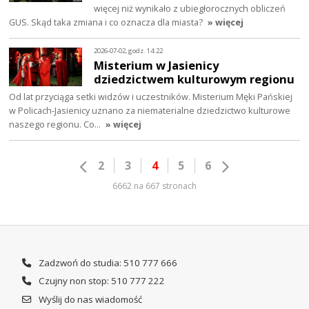
więcej niż wynikało z ubiegłorocznych obliczeń
GUS. Skąd taka zmiana i co oznacza dla miasta?
» więcej
2026-07-02, godz. 14:22
Misterium w Jasienicy
dziedzictwem kulturowym regionu
Od lat przyciąga setki widzów i uczestników. Misterium Męki Pańskiej
w Policach-Jasienicy uznano za niematerialne dziedzictwo kulturowe
naszego regionu. Co…
» więcej
2
3
4
5
6
6662 na 667 stronach
Zadzwoń do studia: 510 777 666
Czujny non stop: 510 777 222
Wyślij do nas wiadomość