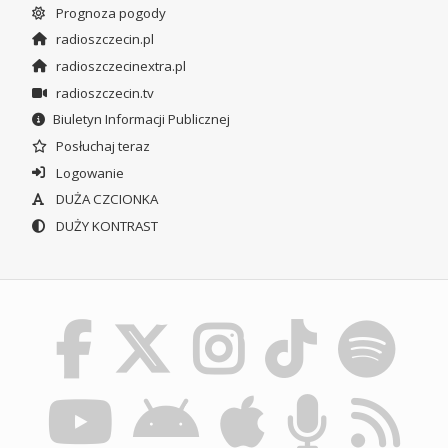
Prognoza pogody
radioszczecin.pl
radioszczecinextra.pl
radioszczecin.tv
Biuletyn Informacji Publicznej
Posłuchaj teraz
Logowanie
DUŻA CZCIONKA
DUŻY KONTRAST