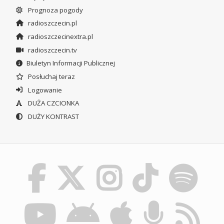
Prognoza pogody
radioszczecin.pl
radioszczecinextra.pl
radioszczecin.tv
Biuletyn Informacji Publicznej
Posłuchaj teraz
Logowanie
DUŻA CZCIONKA
DUŻY KONTRAST