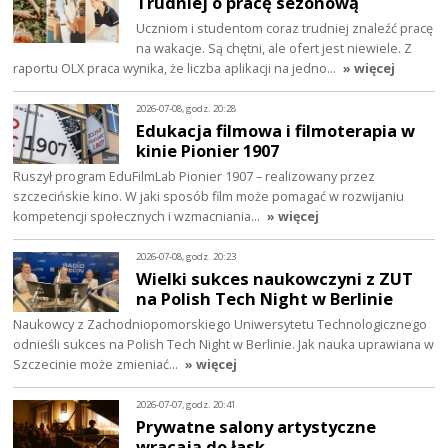
Trudniej o pracę sezonową
Uczniom i studentom coraz trudniej znaleźć pracę
na wakacje. Są chętni, ale ofert jest niewiele. Z
raportu OLX praca wynika, że liczba aplikacji na jedno…
» więcej
2026-07-08, godz. 20:28
Edukacja filmowa i filmoterapia w
kinie Pionier 1907
Ruszył program EduFilmLab Pionier 1907 – realizowany przez
szczecińskie kino. W jaki sposób film może pomagać w rozwijaniu
kompetencji społecznych i wzmacniania…
» więcej
2026-07-08, godz. 20:23
Wielki sukces naukowczyni z ZUT
na Polish Tech Night w Berlinie
Naukowcy z Zachodniopomorskiego Uniwersytetu Technologicznego
odnieśli sukces na Polish Tech Night w Berlinie. Jak nauka uprawiana w
Szczecinie może zmieniać…
» więcej
2026-07-07, godz. 20:41
Prywatne salony artystyczne
wracają do łask