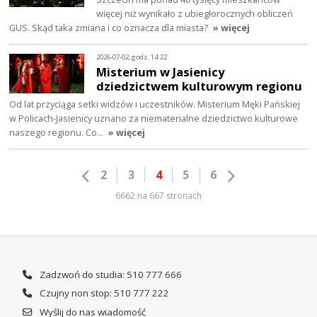
więcej niż wynikało z ubiegłorocznych obliczeń
GUS. Skąd taka zmiana i co oznacza dla miasta?
» więcej
2026-07-02, godz. 14:22
Misterium w Jasienicy
dziedzictwem kulturowym regionu
Od lat przyciąga setki widzów i uczestników. Misterium Męki Pańskiej
w Policach-Jasienicy uznano za niematerialne dziedzictwo kulturowe
naszego regionu. Co…
» więcej
2
3
4
5
6
6662 na 667 stronach
Zadzwoń do studia: 510 777 666
Czujny non stop: 510 777 222
Wyślij do nas wiadomość