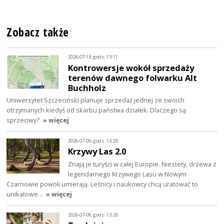
Zobacz także
2026-07-13, godz. 13:11
Kontrowersje wokół sprzedaży
terenów dawnego folwarku Alt
Buchholz
Uniwersytet Szczeciński planuje sprzedaż jednej ze swoich
otrzymanych kiedyś od skarbu państwa działek. Dlaczego są
sprzeciwy?
» więcej
2026-07-09, godz. 13:25
Krzywy Las 2.0
Znają je turyści w całej Europie. Niestety, drzewa z
legendarnego Krzywego Lasu w Nowym
Czarnowie powoli umierają. Leśnicy i naukowcy chcą uratować to
unikatowe…
» więcej
2026-07-09, godz. 13:25