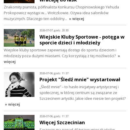
Znakomity pianista, półfinalista Konkursu Chopinowskiego Yehuda
Prokopowicz wystąpi w… Wołczkowie. Ożywa idea saloników
muzycznych. Dlaczego ten oddolny…
» więcej
2026-07-07, godz. 20:30
Wiejskie Kluby Sportowe - potęga w
sporcie dzieci i młodzieży
Wiejskie kluby sportowe zapewniają dostęp do sportu dzieciom i
młodzieży poza dużymi miastami. Czy korzystają z tej możliwości?
»
więcej
2026-07-06, godz. 11:37
Projekt "Śledź mnie" wystartował
„Śledź mnie” – to hasło inicjatywy artystycznej i
społecznej, w której centrum są związane ze
Szczecinem artystki. Jakie idee niesie ten projekt?
» więcej
2026-07-06, godz. 11:37
Więcej Szczecinian
Szczecin ma ponad 40 tysięcy mieszkańców