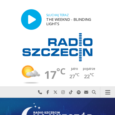
SŁUCHAJ TERAZ
THE WEEKND - BLINDING
LIGHTS
°C
jutro
pojutrze
17
°C
°C
27
22
Najlepiej po prostu do nas zadzwoń
Odwiedź nas na Facebook-u
Odwiedź nas na X
Odwiedź nas na Instagram-ie
Odwiedź nas na TikTok-u
Szukaj nas na Spotify
Wyślij do nas w
Szukaj