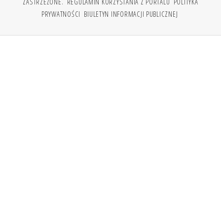
ZASTRZEŻONE.
REGULAMIN KORZYSTANIA Z PORTALU
POLITYKA
PRYWATNOŚCI
BIULETYN INFORMACJI PUBLICZNEJ