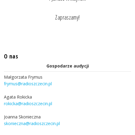
Zapraszamy!
O nas
Gospodarze audycji
Małgorzata Frymus
frymus@radioszczecin.pl
Agata Rokicka
rokicka@radioszczecin.pl
Joanna Skonieczna
skonieczna@radioszczecin.pl