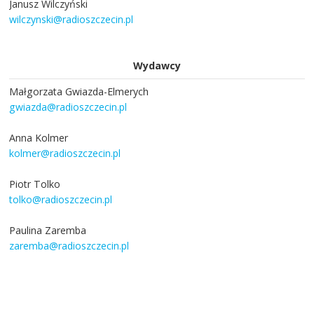
Janusz Wilczyński
wilczynski@radioszczecin.pl
Wydawcy
Małgorzata Gwiazda-Elmerych
gwiazda@radioszczecin.pl
Anna Kolmer
kolmer@radioszczecin.pl
Piotr Tolko
tolko@radioszczecin.pl
Paulina Zaremba
zaremba@radioszczecin.pl