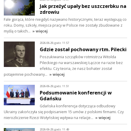
Jak przeżyć upały bez uszczerbku na
zdrowiu
Fale gorąca, które niegdyś nazywano historycznymi, teraz występują co
roku. Domy, szkoły, miejsca pracy w Polsce nie zostały zbudowane z
myślą o takich…
» więcej
2026-06-29, godz. 11:57
Gdzie został pochowany rtm. Pilecki
Poszukiwania szczątków rotmistrza Witolda
Pileckiego na warszawskiej Łączce na razie bez
efektu. Czy teoria, że nasz bohater został
potajemnie pochowany…
» więcej
2026-06-29, godz. 11:51
Podsumowanie konferencji w
Gdańsku
Gdańska konferencja dotycząca odbudowy
Ukrainy zakończyła się podpisaniem 15 umów z polskimi firmami. Czy
nierozliczenie Rzezi Wołyńskiej wpływa na relacje…
» więcej
2026-06-29, godz. 11:49