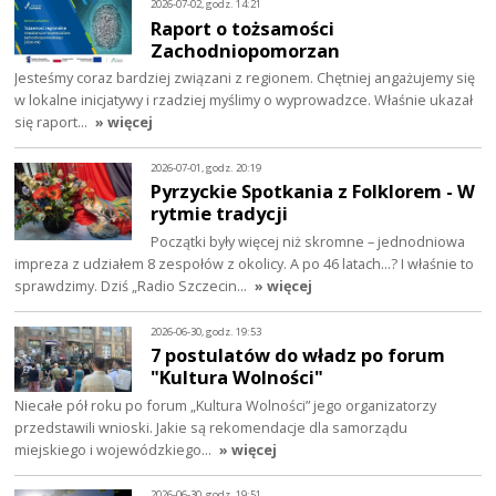
2026-07-02, godz. 14:21
Raport o tożsamości
Zachodniopomorzan
Jesteśmy coraz bardziej związani z regionem. Chętniej angażujemy się
w lokalne inicjatywy i rzadziej myślimy o wyprowadzce. Właśnie ukazał
się raport…
» więcej
2026-07-01, godz. 20:19
Pyrzyckie Spotkania z Folklorem - W
rytmie tradycji
Początki były więcej niż skromne – jednodniowa
impreza z udziałem 8 zespołów z okolicy. A po 46 latach…? I właśnie to
sprawdzimy. Dziś „Radio Szczecin…
» więcej
2026-06-30, godz. 19:53
7 postulatów do władz po forum
"Kultura Wolności"
Niecałe pół roku po forum „Kultura Wolności” jego organizatorzy
przedstawili wnioski. Jakie są rekomendacje dla samorządu
miejskiego i wojewódzkiego…
» więcej
2026-06-30, godz. 19:51