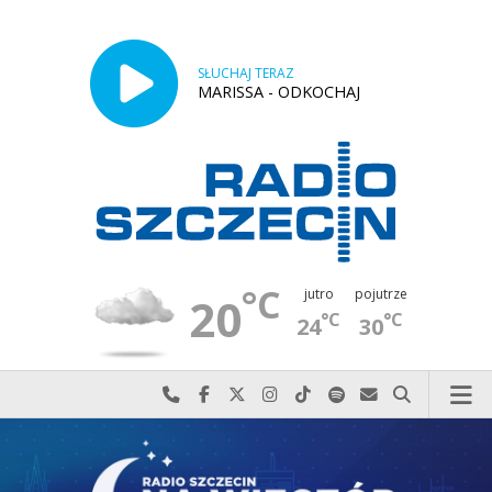
SŁUCHAJ TERAZ
MARISSA - ODKOCHAJ
°C
jutro
pojutrze
20
°C
°C
24
30
Najlepiej po prostu do nas zadzwoń
Odwiedź nas na Facebook-u
Odwiedź nas na X
Odwiedź nas na Instagram-ie
Odwiedź nas na TikTok-u
Szukaj nas na Spotify
Wyślij do nas w
Szukaj