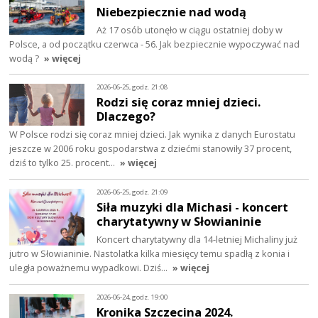
Niebezpiecznie nad wodą
Aż 17 osób utonęło w ciągu ostatniej doby w
Polsce, a od początku czerwca - 56. Jak bezpiecznie wypoczywać nad
wodą ?
» więcej
2026-06-25, godz. 21:08
Rodzi się coraz mniej dzieci.
Dlaczego?
W Polsce rodzi się coraz mniej dzieci. Jak wynika z danych Eurostatu
jeszcze w 2006 roku gospodarstwa z dziećmi stanowiły 37 procent,
dziś to tylko 25. procent…
» więcej
2026-06-25, godz. 21:09
Siła muzyki dla Michasi - koncert
charytatywny w Słowianinie
Koncert charytatywny dla 14-letniej Michaliny już
jutro w Słowianinie. Nastolatka kilka miesięcy temu spadłą z konia i
uległa poważnemu wypadkowi. Dziś…
» więcej
2026-06-24, godz. 19:00
Kronika Szczecina 2024.