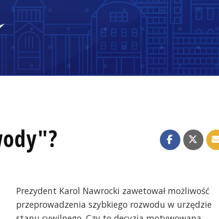
wody"?
Prezydent Karol Nawrocki zawetował możliwość
przeprowadzenia szybkiego rozwodu w urzędzie
stanu cywilnego. Czy to decyzja motywowana