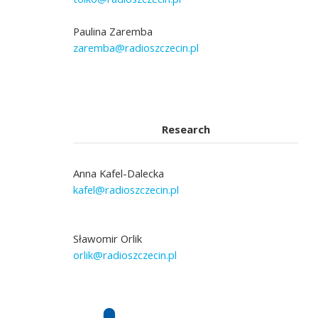
Paulina Zaremba
zaremba@radioszczecin.pl
Research
Anna Kafel-Dalecka
kafel@radioszczecin.pl
Sławomir Orlik
orlik@radioszczecin.pl