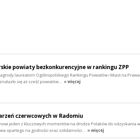
kie powiaty bezkonkurencyjne w rankingu ZPP
agrody laureatom Ogólnopolskiego Rankingu Powiatów i Miast na Prawa
znalazło się aż sześć powiatów…
» więcej
darzeń czerwcowych w Radomiu
nowi jeden z kluczowych momentów na drodze Polaków do odzyskania wo
wa opartego na godności oraz solidarności…
» więcej