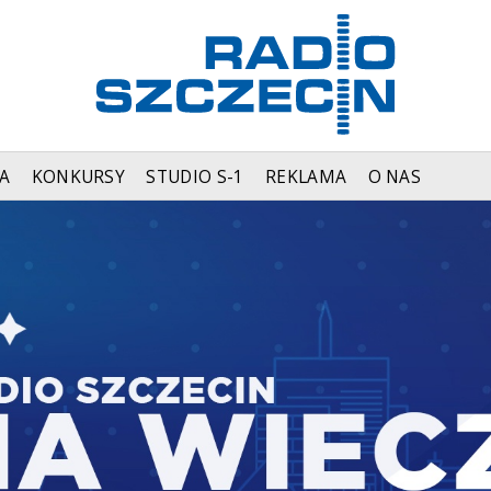
A
KONKURSY
STUDIO S-1
REKLAMA
O NAS