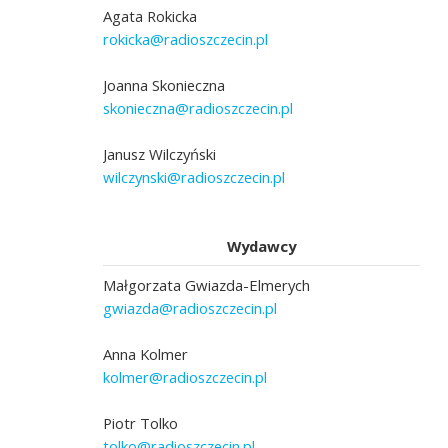
Agata Rokicka
rokicka@radioszczecin.pl
Joanna Skonieczna
skonieczna@radioszczecin.pl
Janusz Wilczyński
wilczynski@radioszczecin.pl
Wydawcy
Małgorzata Gwiazda-Elmerych
gwiazda@radioszczecin.pl
Anna Kolmer
kolmer@radioszczecin.pl
Piotr Tolko
tolko@radioszczecin.pl