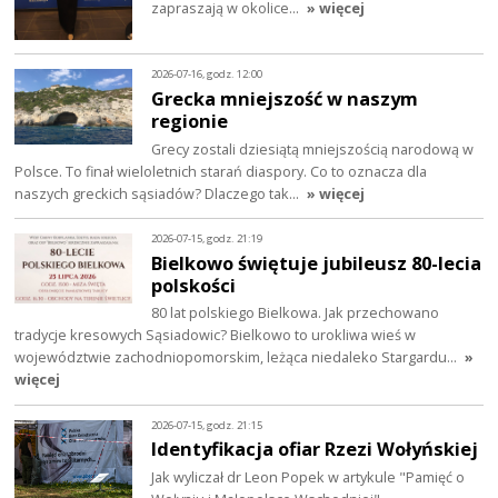
zapraszają w okolice…
» więcej
2026-07-16, godz. 12:00
Grecka mniejszość w naszym
regionie
Grecy zostali dziesiątą mniejszością narodową w
Polsce. To finał wieloletnich starań diaspory. Co to oznacza dla
naszych greckich sąsiadów? Dlaczego tak…
» więcej
2026-07-15, godz. 21:19
Bielkowo świętuje jubileusz 80-lecia
polskości
80 lat polskiego Bielkowa. Jak przechowano
tradycje kresowych Sąsiadowic? Bielkowo to urokliwa wieś w
województwie zachodniopomorskim, leżąca niedaleko Stargardu…
»
więcej
2026-07-15, godz. 21:15
Identyfikacja ofiar Rzezi Wołyńskiej
Jak wyliczał dr Leon Popek w artykule "Pamięć o