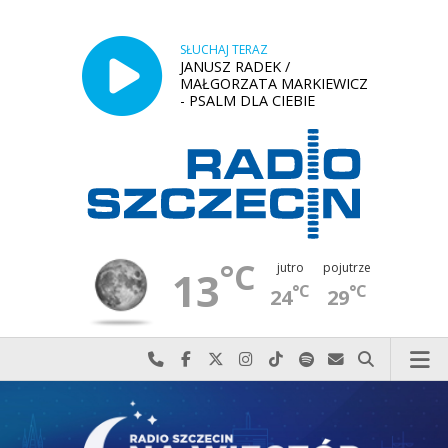
SŁUCHAJ TERAZ
JANUSZ RADEK /
MAŁGORZATA MARKIEWICZ
- PSALM DLA CIEBIE
°C
jutro
pojutrze
13
°C
°C
24
29
Najlepiej po prostu do nas zadzwoń
Odwiedź nas na Facebook-u
Odwiedź nas na X
Odwiedź nas na Instagram-ie
Odwiedź nas na TikTok-u
Szukaj nas na Spotify
Wyślij do nas w
Szukaj