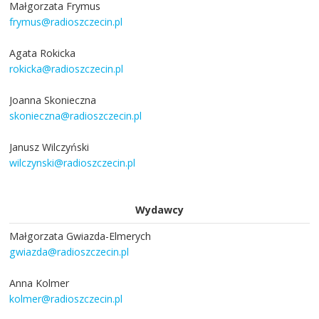
Małgorzata Frymus
frymus@radioszczecin.pl
Agata Rokicka
rokicka@radioszczecin.pl
Joanna Skonieczna
skonieczna@radioszczecin.pl
Janusz Wilczyński
wilczynski@radioszczecin.pl
Wydawcy
Małgorzata Gwiazda-Elmerych
gwiazda@radioszczecin.pl
Anna Kolmer
kolmer@radioszczecin.pl