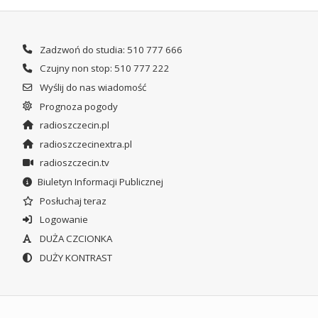
Zadzwoń do studia: 510 777 666
Czujny non stop: 510 777 222
Wyślij do nas wiadomość
Prognoza pogody
radioszczecin.pl
radioszczecinextra.pl
radioszczecin.tv
Biuletyn Informacji Publicznej
Posłuchaj teraz
Logowanie
DUŻA CZCIONKA
DUŻY KONTRAST