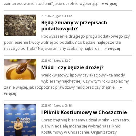
zainteresowanie studiami? Jakie uczelnie wybierają…
» więcej
2026-07-20, godz. 13:12
Będą zmiany w przepisach
podatkowych?
Podwyższenie drugiego progu podatkowego czy
podniesienie kwoty wolnej od podatku? Co będzie najlepsze dla
naszego portfela? Na jakie zmiany czekamy najbardz…
» więcej
2026-07-16, godz. 12:01
Miód - czy będzie drożej?
Wielokwiatowy, lipowy czy akacjowy – te miody
wybieramy najchętniej. Czy w tym roku zapłacimy
za nie więcej, jak rozpoznać prawdziwy miód oraz czy chętnie…
»
więcej
2026-07-17, godz. 08:36
I Piknik Kostiumowy w Choszcznie
Coraz chętniej bierzemy udział w piknikach retro.
Już w niedzielę można się wybrać na I Piknik
Kostiumowy w Choszcznie. Organizatorzy