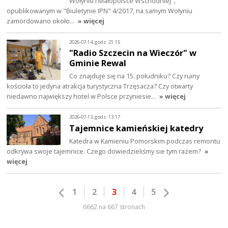
Wołyniu i Małopolsce Wschodniej",
opublikowanym w "Biuletynie IPN" 4/2017, na samym Wołyniu
zamordowano około…
» więcej
2026-07-14, godz. 21:15
"Radio Szczecin na Wieczór" w
Gminie Rewal
Co znajduje się na 15. południku? Czy ruiny
kościoła to jedyna atrakcja turystyczna Trzęsacza? Czy otwarty
niedawno największy hotel w Polsce przyniesie…
» więcej
2026-07-13, godz. 13:17
Tajemnice kamieńskiej katedry
Katedra w Kamieniu Pomorskim podczas remontu
odkrywa swoje tajemnice. Czego dowiedzieliśmy sie tym razem?
»
więcej
1
2
3
4
5
6662 na 667 stronach