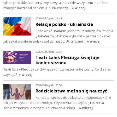
tylko spektakle, koncerty i wystawy, ale przede wszystkim manifest
młodych ludzi pod hasłem „Uhuru znaczy…
» więcej
2026-06-17, godz. 13:44
Relacje polsko - ukraińskie
Spór wokół nadania jednemu z oddziałów imienia
„Bohaterów UPA” nie wybuchł w próżni. Pokazał,
jak szybko słabnie polska solidarność z Ukraińcami…
» więcej
2026-06-16, godz. 20:27
Teatr Lalek Pleciuga świętuje
koniec sezonu
Teatr Lalek Pleciuga za chwilę zakończy sezon artystyczny. Co dla nas
szykuje?
» więcej
2026-06-16, godz. 20:26
Rodzicielstwa można się nauczyć
Kompetencje rodzicielskie to umiejętności, które
tak jak wszystkie trzeba zdobyć. Czy można nauczyć się radzenia
sobie z trudnymi emocjami i budowania relacji…
» więcej