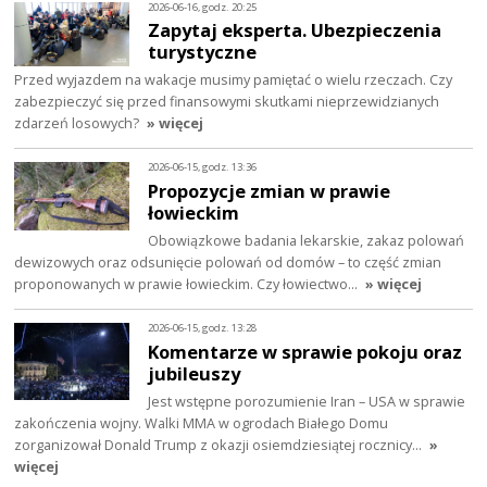
2026-06-16, godz. 20:25
Zapytaj eksperta. Ubezpieczenia
turystyczne
Przed wyjazdem na wakacje musimy pamiętać o wielu rzeczach. Czy
zabezpieczyć się przed finansowymi skutkami nieprzewidzianych
zdarzeń losowych?
» więcej
2026-06-15, godz. 13:36
Propozycje zmian w prawie
łowieckim
Obowiązkowe badania lekarskie, zakaz polowań
dewizowych oraz odsunięcie polowań od domów – to część zmian
proponowanych w prawie łowieckim. Czy łowiectwo…
» więcej
2026-06-15, godz. 13:28
Komentarze w sprawie pokoju oraz
jubileuszy
Jest wstępne porozumienie Iran – USA w sprawie
zakończenia wojny. Walki MMA w ogrodach Białego Domu
zorganizował Donald Trump z okazji osiemdziesiątej rocznicy…
»
więcej