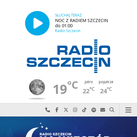
SŁUCHAJ TERAZ
NOC Z RADIEM SZCZECIN
do 01:00
Radio Szczecin
°C
jutro
pojutrze
19
°C
°C
22
24
Najlepiej po prostu do nas zadzwoń
Odwiedź nas na Facebook-u
Odwiedź nas na X
Odwiedź nas na Instagram-ie
Odwiedź nas na TikTok-u
Szukaj nas na Spotify
Wyślij do nas w
Szukaj