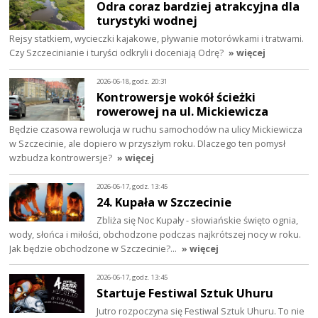
Odra coraz bardziej atrakcyjna dla
turystyki wodnej
Rejsy statkiem, wycieczki kajakowe, pływanie motorówkami i tratwami.
Czy Szczecinianie i turyści odkryli i doceniają Odrę?
» więcej
2026-06-18, godz. 20:31
Kontrowersje wokół ścieżki
rowerowej na ul. Mickiewicza
Będzie czasowa rewolucja w ruchu samochodów na ulicy Mickiewicza
w Szczecinie, ale dopiero w przyszłym roku. Dlaczego ten pomysł
wzbudza kontrowersje?
» więcej
2026-06-17, godz. 13:45
24. Kupała w Szczecinie
Zbliża się Noc Kupały - słowiańskie święto ognia,
wody, słońca i miłości, obchodzone podczas najkrótszej nocy w roku.
Jak będzie obchodzone w Szczecinie?…
» więcej
2026-06-17, godz. 13:45
Startuje Festiwal Sztuk Uhuru
Jutro rozpoczyna się Festiwal Sztuk Uhuru. To nie