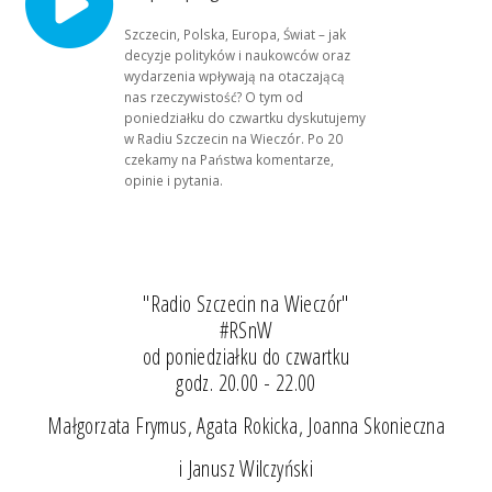
Szczecin, Polska, Europa, Świat – jak
decyzje polityków i naukowców oraz
wydarzenia wpływają na otaczającą
nas rzeczywistość? O tym od
poniedziałku do czwartku dyskutujemy
w Radiu Szczecin na Wieczór. Po 20
czekamy na Państwa komentarze,
opinie i pytania.
"Radio Szczecin na Wieczór"
#RSnW
od poniedziałku do czwartku
godz. 20.00 - 22.00
Małgorzata Frymus, Agata Rokicka, Joanna Skonieczna
i Janusz Wilczyński