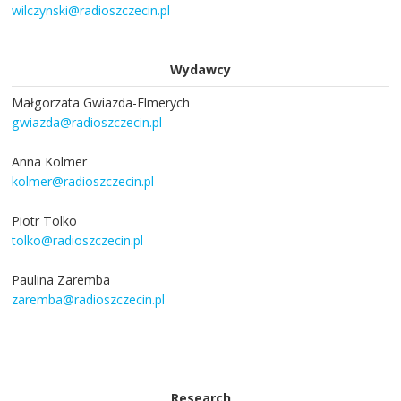
wilczynski@radioszczecin.pl
Wydawcy
Małgorzata Gwiazda-Elmerych
gwiazda@radioszczecin.pl
Anna Kolmer
kolmer@radioszczecin.pl
Piotr Tolko
tolko@radioszczecin.pl
Paulina Zaremba
zaremba@radioszczecin.pl
Research