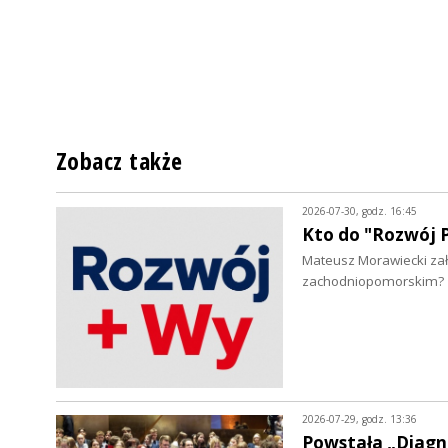
Zobacz także
2026-07-30, godz. 16:45
Kto do "Rozwój P
Mateusz Morawiecki zało
zachodniopomorskim?
2026-07-29, godz. 13:36
Powstała „Diagn