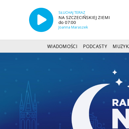
SŁUCHAJ TERAZ
NA SZCZECIŃSKIEJ ZIEMI
do 07:00
Joanna Maraszek
WIADOMOŚCI
PODCASTY
MUZYK