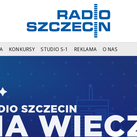
A
KONKURSY
STUDIO S-1
REKLAMA
O NAS