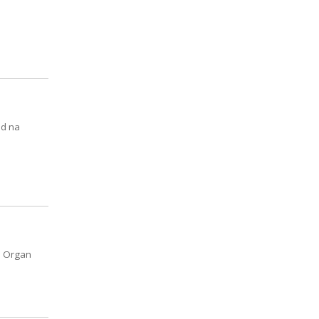
ód na
. Organ