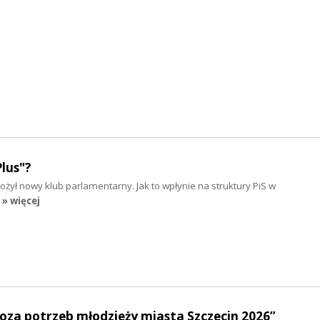
lus"?
żył nowy klub parlamentarny. Jak to wpłynie na struktury PiS w
» więcej
oza potrzeb młodzieży miasta Szczecin 2026”