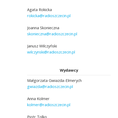
Agata Rokicka
rokicka@radioszczecin.pl
Joanna Skonieczna
skonieczna@radioszczecin.pl
Janusz Wilczyński
wilczynski@radioszczecin.pl
Wydawcy
Małgorzata Gwiazda-Elmerych
gwiazda@radioszczecin.pl
Anna Kolmer
kolmer@radioszczecin.pl
Piotr Tolko