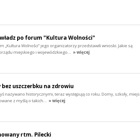
 władz po forum "Kultura Wolności"
m „Kultura Wolności” jego organizatorzy przedstawili wnioski. Jakie są
rządu miejskiego i wojewódzkiego…
» więcej
y bez uszczerbku na zdrowiu
dyś nazywano historycznymi, teraz występują co roku. Domy, szkoły, miej
dowane z myślą o takich…
» więcej
howany rtm. Pilecki