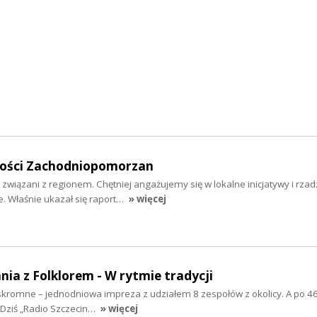
mości Zachodniopomorzan
 związani z regionem. Chętniej angażujemy się w lokalne inicjatywy i rzad
 Właśnie ukazał się raport…
» więcej
nia z Folklorem - W rytmie tradycji
ż skromne – jednodniowa impreza z udziałem 8 zespołów z okolicy. A po 46
 Dziś „Radio Szczecin…
» więcej