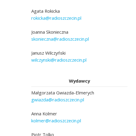
Agata Rokicka
rokicka@radioszczecin.pl
Joanna Skonieczna
skonieczna@radioszczecin.pl
Janusz Wilczyński
wilczynski@radioszczecin.pl
Wydawcy
Małgorzata Gwiazda-Elmerych
gwiazda@radioszczecin.pl
Anna Kolmer
kolmer@radioszczecin.pl
Piotr Tolko