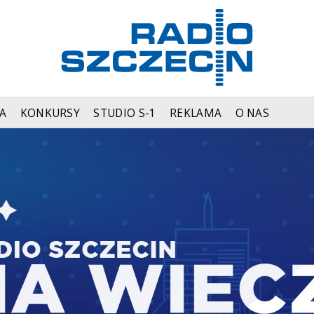
A
KONKURSY
STUDIO S-1
REKLAMA
O NAS