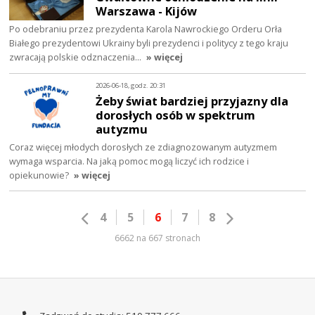
Warszawa - Kijów
Po odebraniu przez prezydenta Karola Nawrockiego Orderu Orła
Białego prezydentowi Ukrainy byli prezydenci i politycy z tego kraju
zwracają polskie odznaczenia…
» więcej
2026-06-18, godz. 20:31
Żeby świat bardziej przyjazny dla
dorosłych osób w spektrum
autyzmu
Coraz więcej młodych dorosłych ze zdiagnozowanym autyzmem
wymaga wsparcia. Na jaką pomoc mogą liczyć ich rodzice i
opiekunowie?
» więcej
4
5
6
7
8
6662 na 667 stronach