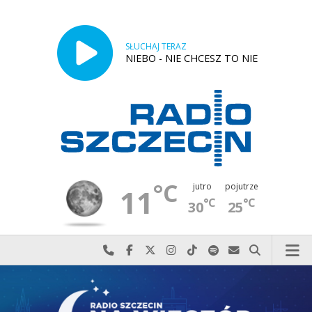
SŁUCHAJ TERAZ
NIEBO - NIE CHCESZ TO NIE
°C
jutro
pojutrze
11
°C
°C
30
25
Najlepiej po prostu do nas zadzwoń
Odwiedź nas na Facebook-u
Odwiedź nas na X
Odwiedź nas na Instagram-ie
Odwiedź nas na TikTok-u
Szukaj nas na Spotify
Wyślij do nas w
Szukaj