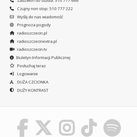
Zadzwoń do studia: 510 777 666
Czujny non stop: 510 777 222
Wyślij do nas wiadomość
Prognoza pogody
radioszczecin.pl
radioszczecinextra.pl
radioszczecin.tv
Biuletyn Informacji Publicznej
Posłuchaj teraz
Logowanie
DUŻA CZCIONKA
DUŻY KONTRAST