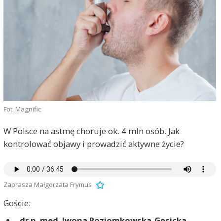
Fot. Magnific
W Polsce na astmę choruje ok. 4 mln osób. Jak
kontrolować objawy i prowadzić aktywne życie?
Zaprasza Małgorzata Frymus
Goście:
dr n. med. Iwona Poziomkowska-Gęsicka
-