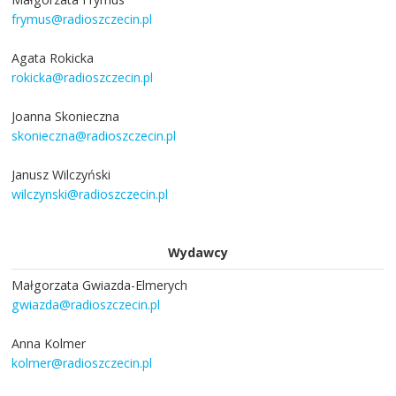
frymus@radioszczecin.pl
Agata Rokicka
rokicka@radioszczecin.pl
Joanna Skonieczna
skonieczna@radioszczecin.pl
Janusz Wilczyński
wilczynski@radioszczecin.pl
Wydawcy
Małgorzata Gwiazda-Elmerych
gwiazda@radioszczecin.pl
Anna Kolmer
kolmer@radioszczecin.pl