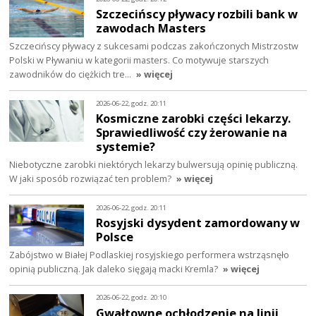
Szczecińscy pływacy rozbili bank w
zawodach Masters
Szczecińscy pływacy z sukcesami podczas zakończonych Mistrzostw
Polski w Pływaniu w kategorii masters. Co motywuje starszych
zawodników do ciężkich tre…
» więcej
2026-06-22, godz. 20:11
Kosmiczne zarobki części lekarzy.
Sprawiedliwość czy żerowanie na
systemie?
Niebotyczne zarobki niektórych lekarzy bulwersują opinię publiczną.
W jaki sposób rozwiązać ten problem?
» więcej
2026-06-22, godz. 20:11
Rosyjski dysydent zamordowany w
Polsce
Zabójstwo w Białej Podlaskiej rosyjskiego performera wstrząsnęło
opinią publiczną. Jak daleko sięgają macki Kremla?
» więcej
2026-06-22, godz. 20:10
Gwałtowne ochłodzenie na linii