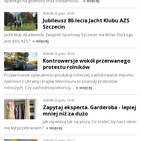
opartego na godności oraz solidarności…
» więcej
2026-06-23, godz. 20:05
Jubileusz 80-lecia Jacht Klubu AZS
Szczecin
Jacht Klub Akademicki Związek Sportowy Szczecin ma 80 lat. Dla kogo
jest dzis AZS?
» więcej
2026-06-23, godz. 20:04
Kontrowersje wokół przerwanego
protestu rolników
Przywrócenie opłacalności produkcji rolniczej, zablokowanie importu
żywności z Ukrainy i krajów Mercosuru to powody protestów
rolniczych. Czy zachodniopomorscy…
» więcej
2026-06-23, godz. 19:59
Zapytaj eksperta. Garderoba - lepiej
mniej niż za dużo
Jak cię widzą tak cię piszą. Co zrobić, by nasz ubiór
nie był przebraniem?
» więcej
2026-06-22, godz. 20:12