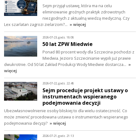
Sejm przyjął ustawę, która ma na celu
eliminowanie groźnych praktyk zdrowotnych
niezgodnych z aktualną wiedzą medyczną. Czy
Lex szarlatan zagrozi zielarzom?…
» więcej
2026-07-23, godz. 18:08
50 lat ZPW Miedwie
Ponad 80 procent wody dla Szczecina pochodzi z
Miedwia. Jezioro Szczecinianie wypili już prawie
dwukrotnie. Od 50 lat Zakład Produkcji Wody Miedwie dostarcza…
»
więcej
2026-07-22, godz. 22:48
Sejm proceduje projekt ustawy o
instrumentach wspieranego
podejmowania decyzji
Ubezwłasnowolnienie osoby bliskiej to dla wielu ostateczność. Co
może zmienić procedowana ustawa o instrumentach wspieranego
podejmowania decyzji?
» więcej
2026-07-21, godz. 21:13