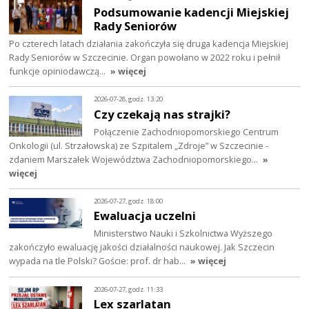
Podsumowanie kadencji Miejskiej
Rady Seniorów
Po czterech latach działania zakończyła się druga kadencja Miejskiej
Rady Seniorów w Szczecinie. Organ powołano w 2022 roku i pełnił
funkcje opiniodawczą…
» więcej
2026-07-28, godz. 13:20
Czy czekają nas strajki?
Połączenie Zachodniopomorskiego Centrum
Onkologii (ul. Strzałowska) ze Szpitalem „Zdroje” w Szczecinie -
zdaniem Marszałek Województwa Zachodniopomorskiego…
»
więcej
2026-07-27, godz. 18:00
Ewaluacja uczelni
Ministerstwo Nauki i Szkolnictwa Wyższego
zakończyło ewaluację jakości działalności naukowej. Jak Szczecin
wypada na tle Polski? Goście: prof. dr hab…
» więcej
2026-07-27, godz. 11:33
Lex szarlatan