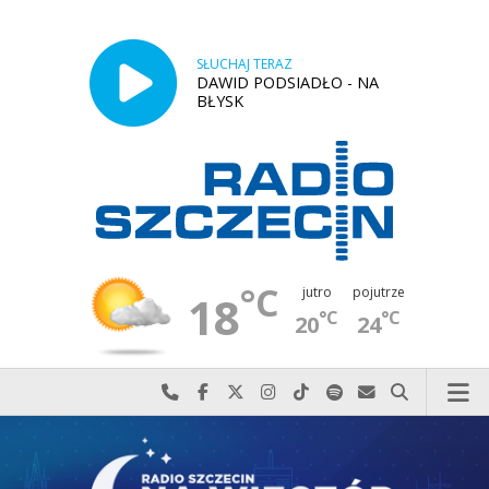
SŁUCHAJ TERAZ
DAWID PODSIADŁO - NA
BŁYSK
°C
jutro
pojutrze
18
°C
°C
20
24
Najlepiej po prostu do nas zadzwoń
Odwiedź nas na Facebook-u
Odwiedź nas na X
Odwiedź nas na Instagram-ie
Odwiedź nas na TikTok-u
Szukaj nas na Spotify
Wyślij do nas w
Szukaj