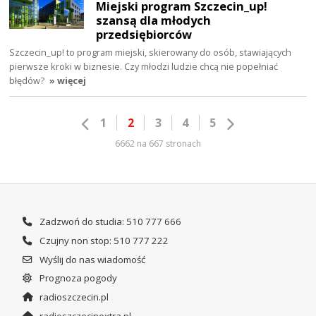
Miejski program Szczecin_up!
szansą dla młodych
przedsiębiorców
Szczecin_up! to program miejski, skierowany do osób, stawiających
pierwsze kroki w biznesie. Czy młodzi ludzie chcą nie popełniać
błędów?
» więcej
1
2
3
4
5
6662 na 667 stronach
Zadzwoń do studia: 510 777 666
Czujny non stop: 510 777 222
Wyślij do nas wiadomość
Prognoza pogody
radioszczecin.pl
radioszczecinextra.pl