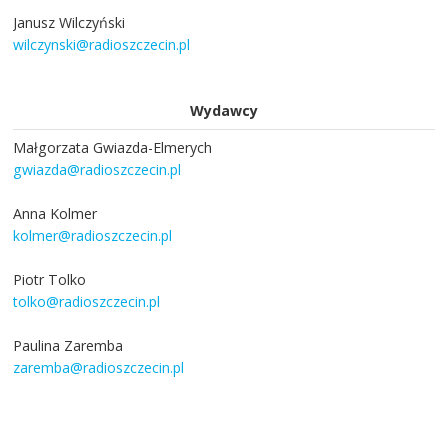
Janusz Wilczyński
wilczynski@radioszczecin.pl
Wydawcy
Małgorzata Gwiazda-Elmerych
gwiazda@radioszczecin.pl
Anna Kolmer
kolmer@radioszczecin.pl
Piotr Tolko
tolko@radioszczecin.pl
Paulina Zaremba
zaremba@radioszczecin.pl