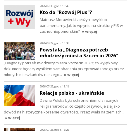
2026-07-30, godz. 16:45
Kto do "Rozwój Plus"?
Mateusz Morawiecki założył nowy klub
parlamentarny. Jak to wpłynie na struktury PiS w
zachodniopomorskim?
» więcej
2026-07-29, godz. 13:36
Powstała „Diagnoza potrzeb
młodzieży miasta Szczecin 2026”
„Diagnozy potrzeb młodzieży miasta Szczecin 2026”, to wyjątkowy
dokument będący wynikiem samobadania przeprowadzonego przez
młodych mieszkańców naszego…
» więcej
2026-07-29, godz. 13:18
Relacje polsko - ukraińskie
Dawna Polska była schronieniem dla różnych
religii i narodów, co często przywołuje się jako
dowód na historyczne korzenie otwartości. Przez wieki na ziemiach…
» więcej
2026-07-28, godz. 13:26