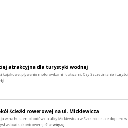
iej atrakcyjna dla turystyki wodnej
i kajakowe, pływanie motorówkami i tratwami. Czy Szczecinianie i turyści 
ej
ół ścieżki rowerowej na ul. Mickiewicza
ja w ruchu samochodów na ulicy Mickiewicza w Szczecinie, ale dopiero w
ysł wzbudza kontrowersje?
» więcej