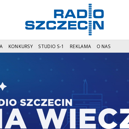
A
KONKURSY
STUDIO S-1
REKLAMA
O NAS