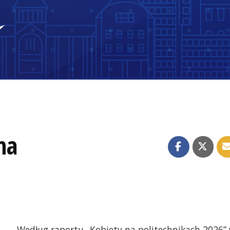
na
Według raportu „Kobiety na politechnikach 2026”