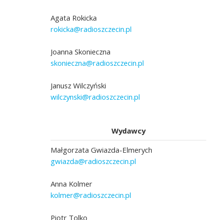
Agata Rokicka
rokicka@radioszczecin.pl
Joanna Skonieczna
skonieczna@radioszczecin.pl
Janusz Wilczyński
wilczynski@radioszczecin.pl
Wydawcy
Małgorzata Gwiazda-Elmerych
gwiazda@radioszczecin.pl
Anna Kolmer
kolmer@radioszczecin.pl
Piotr Tolko