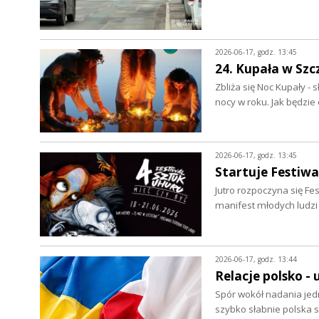
2026-06-17, godz. 13:45
24. Kupała w Szc
Zbliża się Noc Kupały - 
nocy w roku. Jak będzi
2026-06-17, godz. 13:45
Startuje Festiwa
Jutro rozpoczyna się Fes
manifest młodych ludz
2026-06-17, godz. 13:44
Relacje polsko - 
Spór wokół nadania jed
szybko słabnie polska 