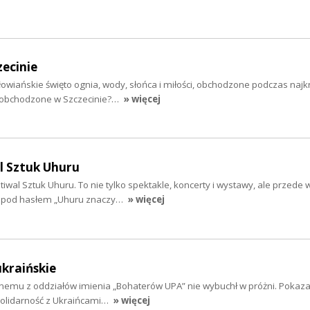
zecinie
słowiańskie święto ognia, wody, słońca i miłości, obchodzone podczas najk
e obchodzone w Szczecinie?…
» więcej
l Sztuk Uhuru
tiwal Sztuk Uhuru. To nie tylko spektakle, koncerty i wystawy, ale przede
i pod hasłem „Uhuru znaczy…
» więcej
ukraińskie
nemu z oddziałów imienia „Bohaterów UPA” nie wybuchł w próżni. Pokazał
solidarność z Ukraińcami…
» więcej