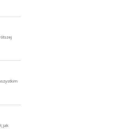
rótszej
 wszystkim
, jak