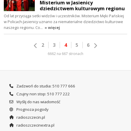
Misterium w Jasienicy
dziedzictwem kulturowym regionu
Od lat przyciąga setki widzów i uczestników. Misterium Męki Pańskiej
w Policach-Jasienicy uznano za niematerialne dziedzictwo kulturowe
naszego regionu. Co…
» więcej
2
3
4
5
6
6662 na 667 stronach
Zadzwoń do studia: 510 777 666
Czujny non stop: 510 777 222
Wyślij do nas wiadomość
Prognoza pogody
radioszczecin.pl
radioszczecinextra.pl