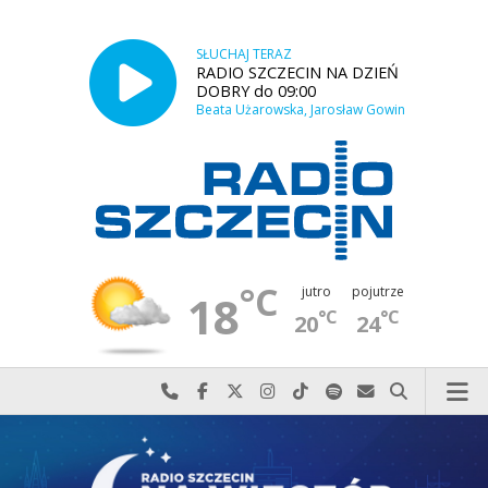
SŁUCHAJ TERAZ
RADIO SZCZECIN NA DZIEŃ
DOBRY do 09:00
Beata Użarowska, Jarosław Gowin
°C
jutro
pojutrze
18
°C
°C
20
24
Najlepiej po prostu do nas zadzwoń
Odwiedź nas na Facebook-u
Odwiedź nas na X
Odwiedź nas na Instagram-ie
Odwiedź nas na TikTok-u
Szukaj nas na Spotify
Wyślij do nas w
Szukaj