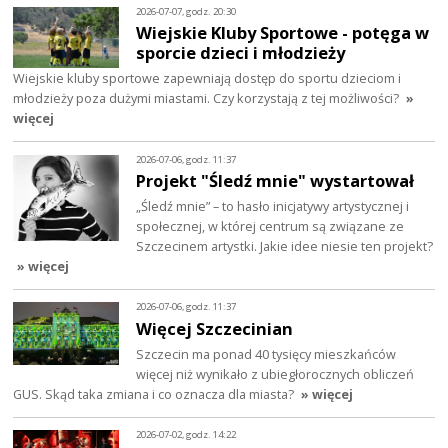
2026-07-07, godz. 20:30
Wiejskie Kluby Sportowe - potęga w
sporcie dzieci i młodzieży
Wiejskie kluby sportowe zapewniają dostęp do sportu dzieciom i
młodzieży poza dużymi miastami. Czy korzystają z tej możliwości?
»
więcej
2026-07-06, godz. 11:37
Projekt "Śledź mnie" wystartował
„Śledź mnie” – to hasło inicjatywy artystycznej i
społecznej, w której centrum są związane ze
Szczecinem artystki. Jakie idee niesie ten projekt?
» więcej
2026-07-06, godz. 11:37
Więcej Szczecinian
Szczecin ma ponad 40 tysięcy mieszkańców
więcej niż wynikało z ubiegłorocznych obliczeń
GUS. Skąd taka zmiana i co oznacza dla miasta?
» więcej
2026-07-02, godz. 14:22