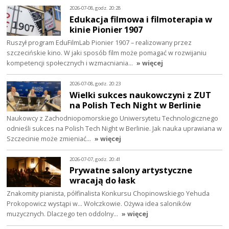
2026-07-08, godz. 20:28
Edukacja filmowa i filmoterapia w
kinie Pionier 1907
Ruszył program EduFilmLab Pionier 1907 – realizowany przez
szczecińskie kino. W jaki sposób film może pomagać w rozwijaniu
kompetencji społecznych i wzmacniania…
» więcej
2026-07-08, godz. 20:23
Wielki sukces naukowczyni z ZUT
na Polish Tech Night w Berlinie
Naukowcy z Zachodniopomorskiego Uniwersytetu Technologicznego
odnieśli sukces na Polish Tech Night w Berlinie. Jak nauka uprawiana w
Szczecinie może zmieniać…
» więcej
2026-07-07, godz. 20:41
Prywatne salony artystyczne
wracają do łask
Znakomity pianista, półfinalista Konkursu Chopinowskiego Yehuda
Prokopowicz wystąpi w… Wołczkowie. Ożywa idea saloników
muzycznych. Dlaczego ten oddolny…
» więcej