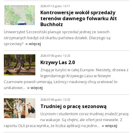
2026-07-13, godz. 13:11
Kontrowersje wokół sprzedaży
terenów dawnego folwarku Alt
Buchholz
Uniwersytet Szczeciński planuje sprzedaż jednej ze swoich
otrzymanych kiedyś od skarbu państwa działek. Dlaczego są
sprzeciwy?
» więcej
2026-07-09, godz. 13:25
Krzywy Las 2.0
Znają je turyści w całej Europie. Niestety, drzewa z
legendarnego Krzywego Lasu w Nowym
Czarnowie powoli umierają. Leśnicy i naukowcy chcą uratować to
unikatowe…
» więcej
2026-07-09, godz. 13:25
Trudniej o pracę sezonową
Uczniom i studentom coraz trudniej znaleźć pracę
na wakacje. Są chętni, ale ofert jest niewiele. Z
raportu OLX praca wynika, że liczba aplikacji na jedno…
» więcej