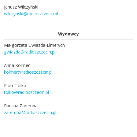
Janusz Wilczyński
wilczynski@radioszczecin.pl
Wydawcy
Małgorzata Gwiazda-Elmerych
gwiazda@radioszczecin.pl
Anna Kolmer
kolmer@radioszczecin.pl
Piotr Tolko
tolko@radioszczecin.pl
Paulina Zaremba
zaremba@radioszczecin.pl