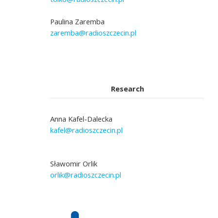
Paulina Zaremba
zaremba@radioszczecin.pl
Research
Anna Kafel-Dalecka
kafel@radioszczecin.pl
Sławomir Orlik
orlik@radioszczecin.pl