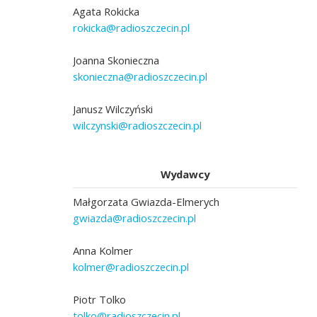
Agata Rokicka
rokicka@radioszczecin.pl
Joanna Skonieczna
skonieczna@radioszczecin.pl
Janusz Wilczyński
wilczynski@radioszczecin.pl
Wydawcy
Małgorzata Gwiazda-Elmerych
gwiazda@radioszczecin.pl
Anna Kolmer
kolmer@radioszczecin.pl
Piotr Tolko
tolko@radioszczecin.pl