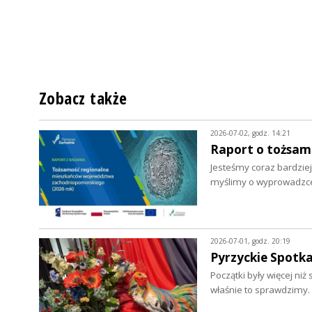
Zobacz także
2026-07-02, godz. 14:21
Raport o tożsa
Jesteśmy coraz bardziej
myślimy o wyprowadzce.
2026-07-01, godz. 20:19
Pyrzyckie Spotka
Początki były więcej ni
właśnie to sprawdzimy.