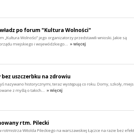
 władz po forum "Kultura Wolności"
m „Kultura Wolności” jego organizatorzy przedstawili wnioski. Jakie są
rządu miejskiego i wojewódzkiego…
» więcej
y bez uszczerbku na zdrowiu
dyś nazywano historycznymi, teraz występują co roku. Domy, szkoły, miej
dowane z myślą o takich…
» więcej
howany rtm. Pilecki
rotmistrza Witolda Pileckiego na warszawskiej Łączce na razie bez efekt