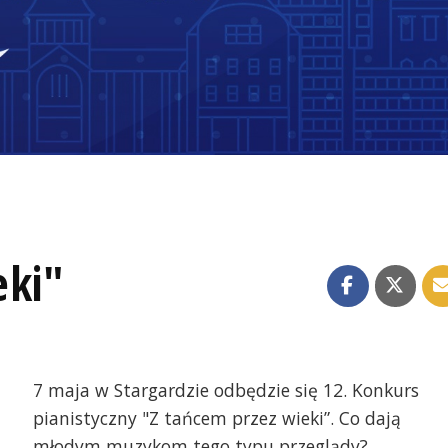
eki"
7 maja w Stargardzie odbędzie się 12. Konkurs
pianistyczny "Z tańcem przez wieki”. Co dają
młodym muzykom tego typu przeglądy?