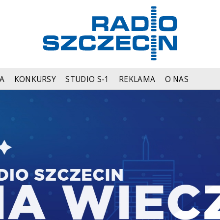
A
KONKURSY
STUDIO S-1
REKLAMA
O NAS