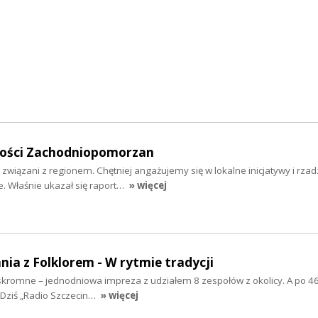
mości Zachodniopomorzan
 związani z regionem. Chętniej angażujemy się w lokalne inicjatywy i rzad
 Właśnie ukazał się raport…
» więcej
nia z Folklorem - W rytmie tradycji
ż skromne – jednodniowa impreza z udziałem 8 zespołów z okolicy. A po 46
 Dziś „Radio Szczecin…
» więcej