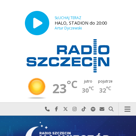
SŁUCHAJ TERAZ
HALO, STADION do 20:00
Artur Dyczewski
°C
jutro
pojutrze
23
°C
°C
30
32
Najlepiej po prostu do nas zadzwoń
Odwiedź nas na Facebook-u
Odwiedź nas na X
Odwiedź nas na Instagram-ie
Odwiedź nas na TikTok-u
Szukaj nas na Spotify
Wyślij do nas w
Szukaj