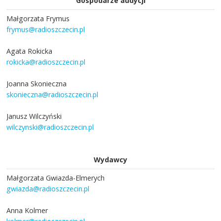
Gospodarze audycji
Małgorzata Frymus
frymus@radioszczecin.pl
Agata Rokicka
rokicka@radioszczecin.pl
Joanna Skonieczna
skonieczna@radioszczecin.pl
Janusz Wilczyński
wilczynski@radioszczecin.pl
Wydawcy
Małgorzata Gwiazda-Elmerych
gwiazda@radioszczecin.pl
Anna Kolmer