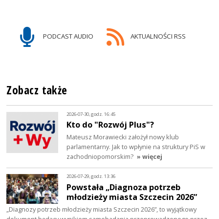
PODCAST AUDIO
AKTUALNOŚCI RSS
Zobacz także
2026-07-30, godz. 16:45
Kto do "Rozwój Plus"?
Mateusz Morawiecki założył nowy klub
parlamentarny. Jak to wpłynie na struktury PiS w
zachodniopomorskim?
» więcej
2026-07-29, godz. 13:36
Powstała „Diagnoza potrzeb
młodzieży miasta Szczecin 2026”
„Diagnozy potrzeb młodzieży miasta Szczecin 2026”, to wyjątkowy
dokument będący wynikiem samobadania przeprowadzonego przez