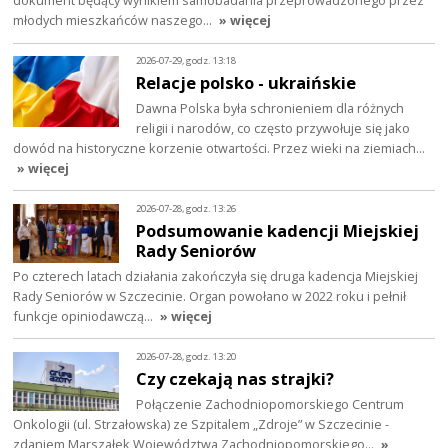
młodych mieszkańców naszego…
» więcej
2026-07-29, godz. 13:18
Relacje polsko - ukraińskie
Dawna Polska była schronieniem dla różnych
religii i narodów, co często przywołuje się jako
dowód na historyczne korzenie otwartości. Przez wieki na ziemiach…
» więcej
2026-07-28, godz. 13:26
Podsumowanie kadencji Miejskiej
Rady Seniorów
Po czterech latach działania zakończyła się druga kadencja Miejskiej
Rady Seniorów w Szczecinie. Organ powołano w 2022 roku i pełnił
funkcje opiniodawczą…
» więcej
2026-07-28, godz. 13:20
Czy czekają nas strajki?
Połączenie Zachodniopomorskiego Centrum
Onkologii (ul. Strzałowska) ze Szpitalem „Zdroje” w Szczecinie -
zdaniem Marszałek Województwa Zachodniopomorskiego…
»