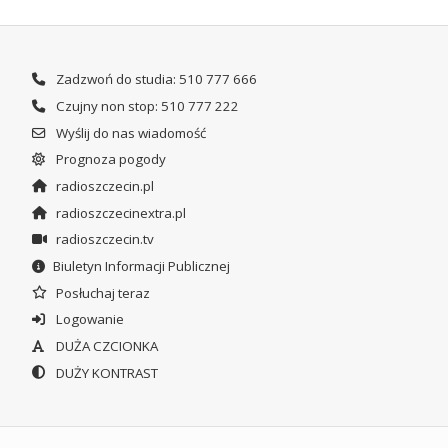
Zadzwoń do studia: 510 777 666
Czujny non stop: 510 777 222
Wyślij do nas wiadomość
Prognoza pogody
radioszczecin.pl
radioszczecinextra.pl
radioszczecin.tv
Biuletyn Informacji Publicznej
Posłuchaj teraz
Logowanie
DUŻA CZCIONKA
DUŻY KONTRAST