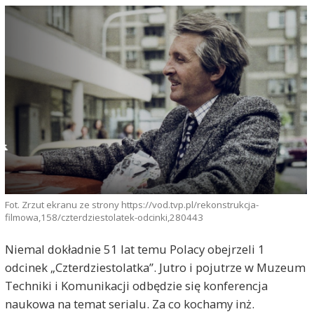
Fot. Zrzut ekranu ze strony https://vod.tvp.pl/rekonstrukcja-
filmowa,158/czterdziestolatek-odcinki,280443
Niemal dokładnie 51 lat temu Polacy obejrzeli 1
odcinek „Czterdziestolatka”. Jutro i pojutrze w Muzeum
Techniki i Komunikacji odbędzie się konferencja
naukowa na temat serialu. Za co kochamy inż.