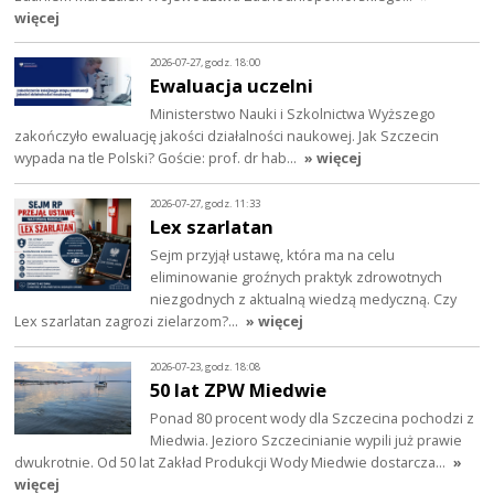
więcej
2026-07-27, godz. 18:00
Ewaluacja uczelni
Ministerstwo Nauki i Szkolnictwa Wyższego
zakończyło ewaluację jakości działalności naukowej. Jak Szczecin
wypada na tle Polski? Goście: prof. dr hab…
» więcej
2026-07-27, godz. 11:33
Lex szarlatan
Sejm przyjął ustawę, która ma na celu
eliminowanie groźnych praktyk zdrowotnych
niezgodnych z aktualną wiedzą medyczną. Czy
Lex szarlatan zagrozi zielarzom?…
» więcej
2026-07-23, godz. 18:08
50 lat ZPW Miedwie
Ponad 80 procent wody dla Szczecina pochodzi z
Miedwia. Jezioro Szczecinianie wypili już prawie
dwukrotnie. Od 50 lat Zakład Produkcji Wody Miedwie dostarcza…
»
więcej