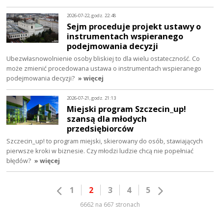
2026-07-22, godz. 22:48
Sejm proceduje projekt ustawy o
instrumentach wspieranego
podejmowania decyzji
Ubezwłasnowolnienie osoby bliskiej to dla wielu ostateczność. Co
może zmienić procedowana ustawa o instrumentach wspieranego
podejmowania decyzji?
» więcej
2026-07-21, godz. 21:13
Miejski program Szczecin_up!
szansą dla młodych
przedsiębiorców
Szczecin_up! to program miejski, skierowany do osób, stawiających
pierwsze kroki w biznesie. Czy młodzi ludzie chcą nie popełniać
błędów?
» więcej
1
2
3
4
5
6662 na 667 stronach