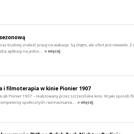
ę sezonową
z trudniej znaleźć pracę na wakacje. Są chętni, ale ofert jest niewiele. Z 
czba aplikacji na jedno…
» więcej
 i filmoterapia w kinie Pionier 1907
Lab Pionier 1907 – realizowany przez szczecińskie kino. W jaki sposób f
kompetencji społecznych i wzmacniania…
» więcej