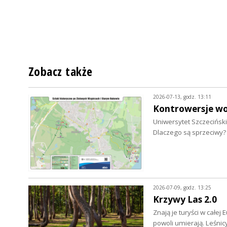
Zobacz także
2026-07-13, godz. 13:11
Kontrowersje wo
Uniwersytet Szczecińsk
Dlaczego są sprzeciwy?
2026-07-09, godz. 13:25
Krzywy Las 2.0
Znają je turyści w cał
powoli umierają. Leśni