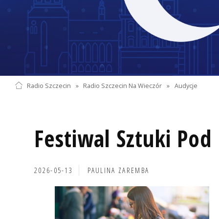
Radio Szczecin
»
Radio Szczecin Na Wieczór
»
Audycje
Festiwal Sztuki Po
2026-05-13
PAULINA ZAREMBA