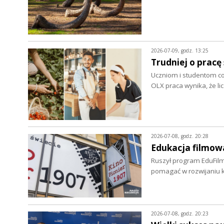
2026-07-09, godz. 13:25
Trudniej o prac
Uczniom i studentom cora
OLX praca wynika, że li
2026-07-08, godz. 20:28
Edukacja filmowa
Ruszył program EduFilm
pomagać w rozwijaniu 
2026-07-08, godz. 20:23