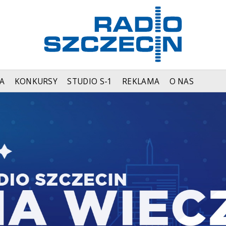
A
KONKURSY
STUDIO S-1
REKLAMA
O NAS