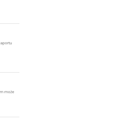
raportu
ilm może