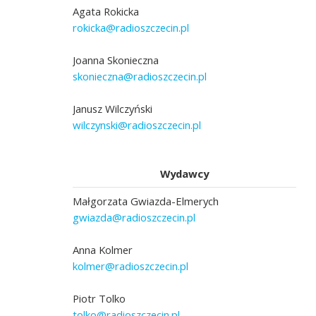
Agata Rokicka
rokicka@radioszczecin.pl
Joanna Skonieczna
skonieczna@radioszczecin.pl
Janusz Wilczyński
wilczynski@radioszczecin.pl
Wydawcy
Małgorzata Gwiazda-Elmerych
gwiazda@radioszczecin.pl
Anna Kolmer
kolmer@radioszczecin.pl
Piotr Tolko
tolko@radioszczecin.pl