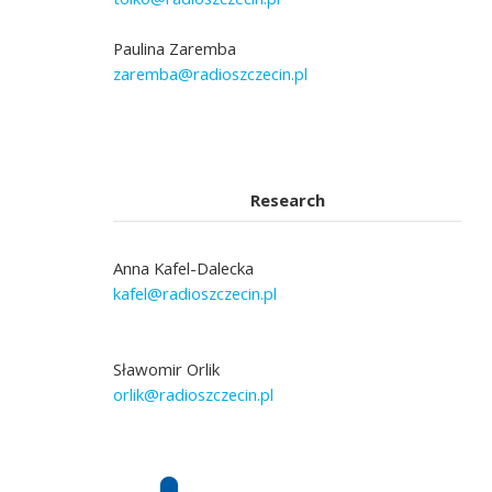
Paulina Zaremba
zaremba@radioszczecin.pl
Research
Anna Kafel-Dalecka
kafel@radioszczecin.pl
Sławomir Orlik
orlik@radioszczecin.pl