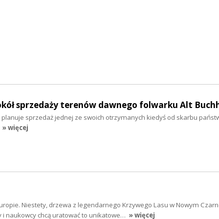
kół sprzedaży terenów dawnego folwarku Alt Buch
i planuje sprzedaż jednej ze swoich otrzymanych kiedyś od skarbu państw
» więcej
ej Europie. Niestety, drzewa z legendarnego Krzywego Lasu w Nowym Czar
cy i naukowcy chcą uratować to unikatowe…
» więcej