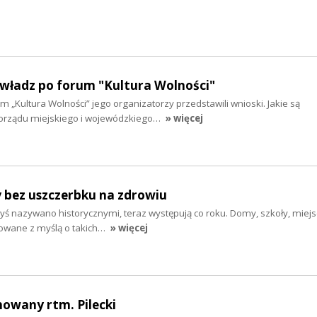
 władz po forum "Kultura Wolności"
m „Kultura Wolności” jego organizatorzy przedstawili wnioski. Jakie są
rządu miejskiego i wojewódzkiego…
» więcej
y bez uszczerbku na zdrowiu
dyś nazywano historycznymi, teraz występują co roku. Domy, szkoły, miej
dowane z myślą o takich…
» więcej
howany rtm. Pilecki