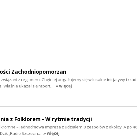
mości Zachodniopomorzan
 związani z regionem. Chętniej angażujemy się w lokalne inicjatywy i rzad
 Właśnie ukazał się raport…
» więcej
nia z Folklorem - W rytmie tradycji
ż skromne – jednodniowa impreza z udziałem 8 zespołów z okolicy. A po 46
 Dziś „Radio Szczecin…
» więcej