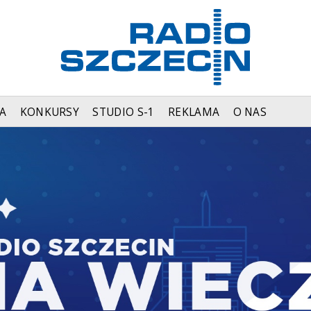
A
KONKURSY
STUDIO S-1
REKLAMA
O NAS