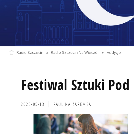
Radio Szczecin
»
Radio Szczecin Na Wieczór
»
Audycje
Festiwal Sztuki Po
2026-05-13
PAULINA ZAREMBA