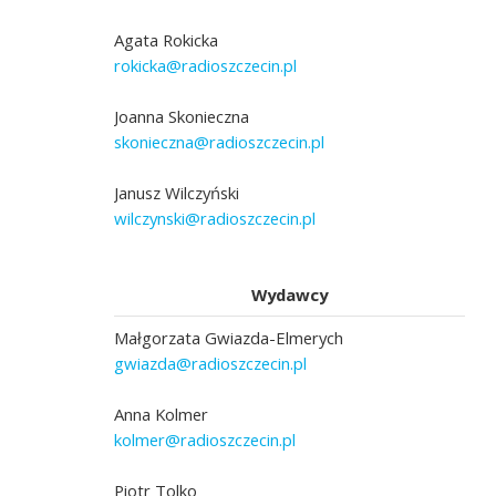
Agata Rokicka
rokicka@radioszczecin.pl
Joanna Skonieczna
skonieczna@radioszczecin.pl
Janusz Wilczyński
wilczynski@radioszczecin.pl
Wydawcy
Małgorzata Gwiazda-Elmerych
gwiazda@radioszczecin.pl
Anna Kolmer
kolmer@radioszczecin.pl
Piotr Tolko