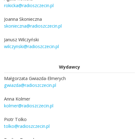
rokicka@radioszczecin.pl
Joanna Skonieczna
skonieczna@radioszczecin.pl
Janusz Wilczyński
wilczynski@radioszczecin.pl
Wydawcy
Małgorzata Gwiazda-Elmerych
gwiazda@radioszczecin.pl
Anna Kolmer
kolmer@radioszczecin.pl
Piotr Tolko
tolko@radioszczecin.pl