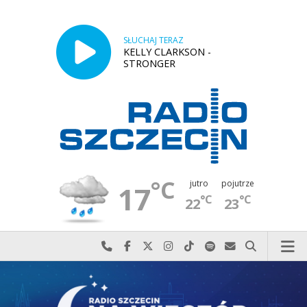
SŁUCHAJ TERAZ
KELLY CLARKSON -
STRONGER
°C
jutro
pojutrze
17
°C
°C
22
23
Najlepiej po prostu do nas zadzwoń
Odwiedź nas na Facebook-u
Odwiedź nas na X
Odwiedź nas na Instagram-ie
Odwiedź nas na TikTok-u
Szukaj nas na Spotify
Wyślij do nas w
Szukaj