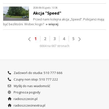
2026-08-03, godz. 13:38
Akcja "Speed"
Przed nami kolejna akcja „Speed”. Policjanci mają
być bezlitośni. Wobec kogo?
» więcej
1
2
3
4
5
6664 na 667 stronach
Zadzwoń do studia: 510 777 666
Czujny non stop: 510 777 222
Wyślij do nas wiadomość
Prognoza pogody
radioszczecin.pl
radioszczecinextra.pl