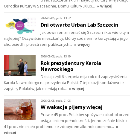
Ośrodka Kultury w Szczecinie, Domu Kultury „Klub…
» więcej
2026-08-06, godz. 13:52
Dni otwarte Urban Lab Szczecin
Jak powinien zmieniać się Szczecin i kto wie o tym
najlepiej? Oczywiście mieszkańcy, którzy codziennie korzystają z jego
ulic, osiedli i przestrzeni publicznych…
» więcej
2026-08-06, godz. 13:19
Rok prezydentury Karola
Nawrockiego
Dzisiaj czyli 6 sierpnia mija rok od zaprzysiężenia
Karola Nawrockiego na prezydenta Polski. Z tej okazji sondażownie
zapytały Polaków, jak oceniają rok…
» więcej
2026-08-05, godz. 21:06
W wakacje pijemy więcej
Prawie 45 proc. Polaków spożywało alkohol przed
osiągnięciem pełnoletności. Jednocześnie blisko
41 proc. nie miało problemu ze zdobyciem alkoholu pomimo…
»
więcej