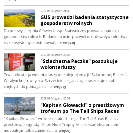
2026-08-05, godz. 21:06
GUS prowadzi badania statystyczne
gospodarstw rolnych
Do połowy sierpnia Główny Urząd Statystyczny prowadzi badania
gospodarstw rolnych. Badanie to m.in. pozwoli ocenić wpływ rolnictwa
na ekosystemy i dostosować…
» więcej
2026-08-04, godz. 20:04
"Szlachetna Paczka" poszukuje
wolontariuszy
Trwa rekrutacja wolontariuszy do kolejnej edycji "Szlachetnej Paczki".
W całym kraju, w tym w Szczecinie, organizacja poszukuje osób
chętnych do pomagania…
» więcej
2026-08-04, godz. 20:03
"Kapitan Głowacki" z prestiżowym
trofeum po The Tall Ships Races
"Kapitan Głowacki" wrócił z ostatnich regat The Tall Ships Races z
prestiżową nagrodą - Cape Horn Trophy. Miał zostać eksponatem
muzealnym, albo zamienić…
» więcej