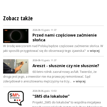
Zobacz także
2026-08-10, godz. 11:37
Przed nami częściowe zaćmienie
słońca
W środę wieczorem nad Polską będzie częściowe zaćmienie słońca. W
jaki sposób przygotować się do obserwacji tego zjawiska?
» więcej
2026-08-10, godz. 11:37
Areszt - słusznie czy nie słusznie?
60-letni rolnik zaorał nowy asfalt. Twierdzi, że
droga jest jego, a inwestor nie ma prawa jej remontować. Sąd
zdecydował o aresztowaniu mężczyzny na trzy…
» więcej
2026-08-06, godz. 13:53
"SMS dla lokalsów"
Projekt „SMS do lokalsów” to wspólna inicjatywa
trzech szczecińskich instytucji kultury: Miejskiego