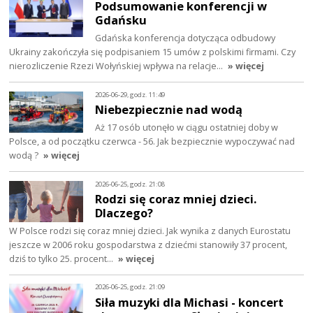
Podsumowanie konferencji w
Gdańsku
Gdańska konferencja dotycząca odbudowy
Ukrainy zakończyła się podpisaniem 15 umów z polskimi firmami. Czy
nierozliczenie Rzezi Wołyńskiej wpływa na relacje…
» więcej
2026-06-29, godz. 11:49
Niebezpiecznie nad wodą
Aż 17 osób utonęło w ciągu ostatniej doby w
Polsce, a od początku czerwca - 56. Jak bezpiecznie wypoczywać nad
wodą ?
» więcej
2026-06-25, godz. 21:08
Rodzi się coraz mniej dzieci.
Dlaczego?
W Polsce rodzi się coraz mniej dzieci. Jak wynika z danych Eurostatu
jeszcze w 2006 roku gospodarstwa z dziećmi stanowiły 37 procent,
dziś to tylko 25. procent…
» więcej
2026-06-25, godz. 21:09
Siła muzyki dla Michasi - koncert