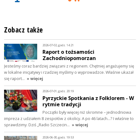
Zobacz także
2026-07-02, godz. 14:21
Raport o tożsamości
Zachodniopomorzan
Jesteśmy coraz bardziej związani z regionem. Chętniej angażujemy się
w lokalne inicjatywy i rzadziej myślimy o wyprowadzce. Właśnie ukazał
się raport…
» więcej
2026-07-01, godz. 20:19
Pyrzyckie Spotkania z Folklorem - W
rytmie tradycji
Początki były więcej niż skromne – jednodniowa
impreza z udziałem 8 zespołów z okolicy. A po 46 latach…? I właśnie to
sprawdzimy. Dziś „Radio Szczecin…
» więcej
2026-06-30, godz. 19:53