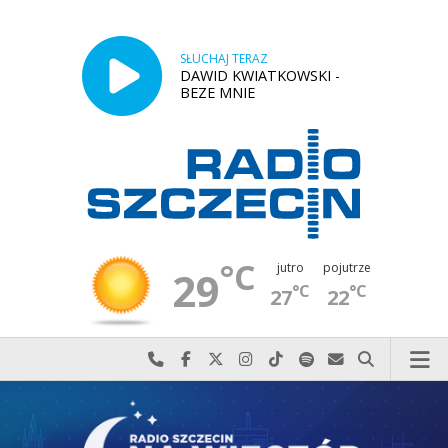
SŁUCHAJ TERAZ
DAWID KWIATKOWSKI -
BEZE MNIE
°C
jutro
pojutrze
29
°C
°C
27
22
Najlepiej po prostu do nas zadzwoń
Odwiedź nas na Facebook-u
Odwiedź nas na X
Odwiedź nas na Instagram-ie
Odwiedź nas na TikTok-u
Szukaj nas na Spotify
Wyślij do nas w
Szukaj