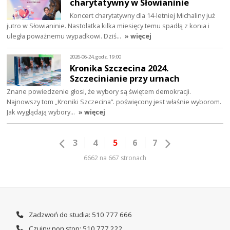
charytatywny w Słowianinie
Koncert charytatywny dla 14-letniej Michaliny już
jutro w Słowianinie. Nastolatka kilka miesięcy temu spadłą z konia i
uległa poważnemu wypadkowi. Dziś…
» więcej
2026-06-24, godz. 19:00
Kronika Szczecina 2024.
Szczecinianie przy urnach
Znane powiedzenie głosi, że wybory są świętem demokracji.
Najnowszy tom „Kroniki Szczecina”. poświęcony jest właśnie wyborom.
Jak wyglądają wybory…
» więcej
3
4
5
6
7
6662 na 667 stronach
Zadzwoń do studia: 510 777 666
Czujny non stop: 510 777 222