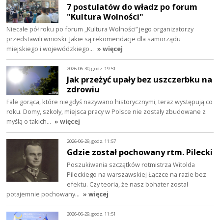
7 postulatów do władz po forum
"Kultura Wolności"
Niecałe pół roku po forum „Kultura Wolności” jego organizatorzy
przedstawili wnioski. Jakie są rekomendacje dla samorządu
miejskiego i wojewódzkiego…
» więcej
2026-06-30, godz. 19:51
Jak przeżyć upały bez uszczerbku na
zdrowiu
Fale gorąca, które niegdyś nazywano historycznymi, teraz występują co
roku. Domy, szkoły, miejsca pracy w Polsce nie zostały zbudowane z
myślą o takich…
» więcej
2026-06-29, godz. 11:57
Gdzie został pochowany rtm. Pilecki
Poszukiwania szczątków rotmistrza Witolda
Pileckiego na warszawskiej Łączce na razie bez
efektu. Czy teoria, że nasz bohater został
potajemnie pochowany…
» więcej
2026-06-29, godz. 11:51