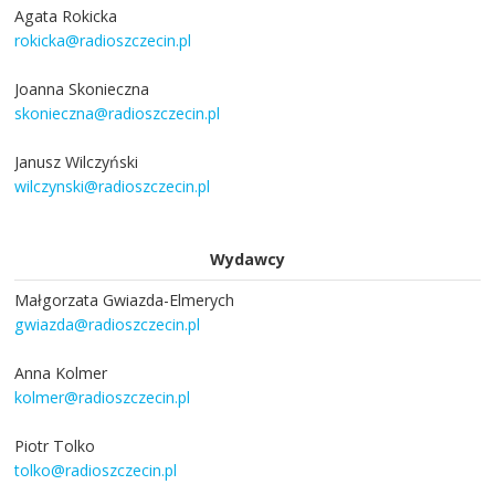
Agata Rokicka
rokicka@radioszczecin.pl
Joanna Skonieczna
skonieczna@radioszczecin.pl
Janusz Wilczyński
wilczynski@radioszczecin.pl
Wydawcy
Małgorzata Gwiazda-Elmerych
gwiazda@radioszczecin.pl
Anna Kolmer
kolmer@radioszczecin.pl
Piotr Tolko
tolko@radioszczecin.pl