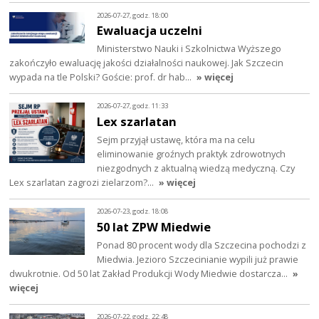
2026-07-27, godz. 18:00
Ewaluacja uczelni
Ministerstwo Nauki i Szkolnictwa Wyższego
zakończyło ewaluację jakości działalności naukowej. Jak Szczecin
wypada na tle Polski? Goście: prof. dr hab…
» więcej
2026-07-27, godz. 11:33
Lex szarlatan
Sejm przyjął ustawę, która ma na celu
eliminowanie groźnych praktyk zdrowotnych
niezgodnych z aktualną wiedzą medyczną. Czy
Lex szarlatan zagrozi zielarzom?…
» więcej
2026-07-23, godz. 18:08
50 lat ZPW Miedwie
Ponad 80 procent wody dla Szczecina pochodzi z
Miedwia. Jezioro Szczecinianie wypili już prawie
dwukrotnie. Od 50 lat Zakład Produkcji Wody Miedwie dostarcza…
»
więcej
2026-07-22, godz. 22:48