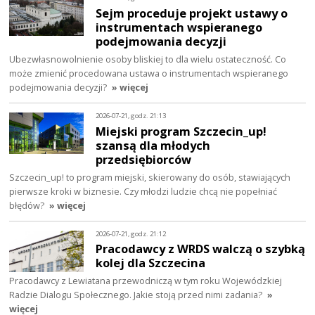
Sejm proceduje projekt ustawy o
instrumentach wspieranego
podejmowania decyzji
Ubezwłasnowolnienie osoby bliskiej to dla wielu ostateczność. Co
może zmienić procedowana ustawa o instrumentach wspieranego
podejmowania decyzji?
» więcej
2026-07-21, godz. 21:13
Miejski program Szczecin_up!
szansą dla młodych
przedsiębiorców
Szczecin_up! to program miejski, skierowany do osób, stawiających
pierwsze kroki w biznesie. Czy młodzi ludzie chcą nie popełniać
błędów?
» więcej
2026-07-21, godz. 21:12
Pracodawcy z WRDS walczą o szybką
kolej dla Szczecina
Pracodawcy z Lewiatana przewodniczą w tym roku Wojewódzkiej
Radzie Dialogu Społecznego. Jakie stoją przed nimi zadania?
»
więcej