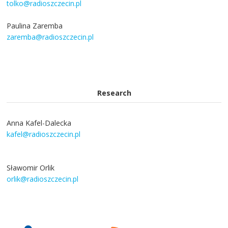
tolko@radioszczecin.pl
Paulina Zaremba
zaremba@radioszczecin.pl
Research
Anna Kafel-Dalecka
kafel@radioszczecin.pl
Sławomir Orlik
orlik@radioszczecin.pl