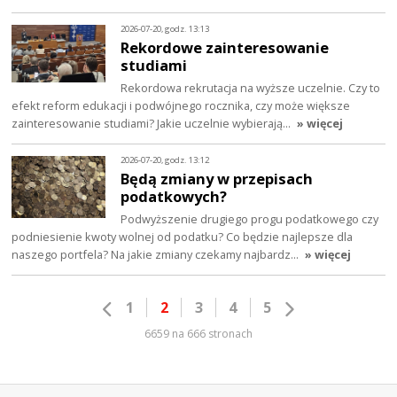
2026-07-20, godz. 13:13
Rekordowe zainteresowanie
studiami
Rekordowa rekrutacja na wyższe uczelnie. Czy to
efekt reform edukacji i podwójnego rocznika, czy może większe
zainteresowanie studiami? Jakie uczelnie wybierają…
» więcej
2026-07-20, godz. 13:12
Będą zmiany w przepisach
podatkowych?
Podwyższenie drugiego progu podatkowego czy
podniesienie kwoty wolnej od podatku? Co będzie najlepsze dla
naszego portfela? Na jakie zmiany czekamy najbardz…
» więcej
1
2
3
4
5
6659 na 666 stronach