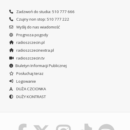
Zadzwoń do studia: 510 777 666
Czujny non stop: 510 777 222
Wyślij do nas wiadomość
Prognoza pogody
radioszczecin.pl
radioszczecinextra.pl
radioszczecin.tv
Biuletyn Informacji Publicznej
Posłuchaj teraz
Logowanie
DUŻA CZCIONKA
DUŻY KONTRAST