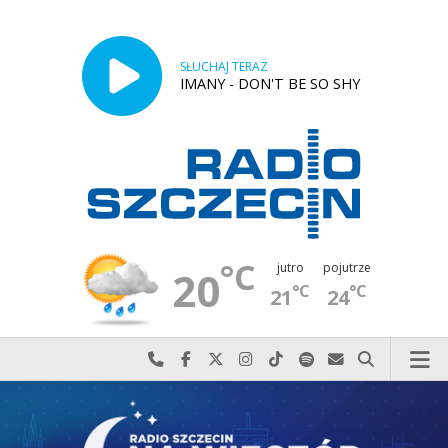
SŁUCHAJ TERAZ
IMANY - DON'T BE SO SHY
°C
jutro
pojutrze
20
°C
°C
21
24
Najlepiej po prostu do nas zadzwoń
Odwiedź nas na Facebook-u
Odwiedź nas na X
Odwiedź nas na Instagram-ie
Odwiedź nas na TikTok-u
Szukaj nas na Spotify
Wyślij do nas w
Szukaj