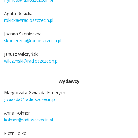
Agata Rokicka
rokicka@radioszczecin.pl
Joanna Skonieczna
skonieczna@radioszczecin.pl
Janusz Wilczyński
wilczynski@radioszczecin.pl
Wydawcy
Małgorzata Gwiazda-Elmerych
gwiazda@radioszczecin.pl
Anna Kolmer
kolmer@radioszczecin.pl
Piotr Tolko