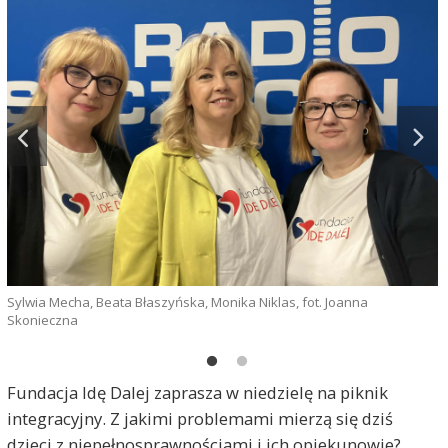
F
Sylwia Mecha, Beata Błaszyńska, Monika Niklas, fot. Joanna
Skonieczna
Fundacja Idę Dalej zaprasza w niedzielę na piknik
integracyjny. Z jakimi problemami mierzą się dziś
dzieci z niepełnosprawnościami i ich opiekunowie?