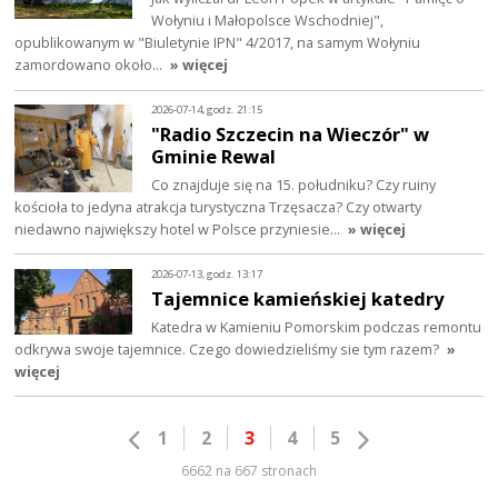
Wołyniu i Małopolsce Wschodniej",
opublikowanym w "Biuletynie IPN" 4/2017, na samym Wołyniu
zamordowano około…
» więcej
2026-07-14, godz. 21:15
"Radio Szczecin na Wieczór" w
Gminie Rewal
Co znajduje się na 15. południku? Czy ruiny
kościoła to jedyna atrakcja turystyczna Trzęsacza? Czy otwarty
niedawno największy hotel w Polsce przyniesie…
» więcej
2026-07-13, godz. 13:17
Tajemnice kamieńskiej katedry
Katedra w Kamieniu Pomorskim podczas remontu
odkrywa swoje tajemnice. Czego dowiedzieliśmy sie tym razem?
»
więcej
1
2
3
4
5
6662 na 667 stronach