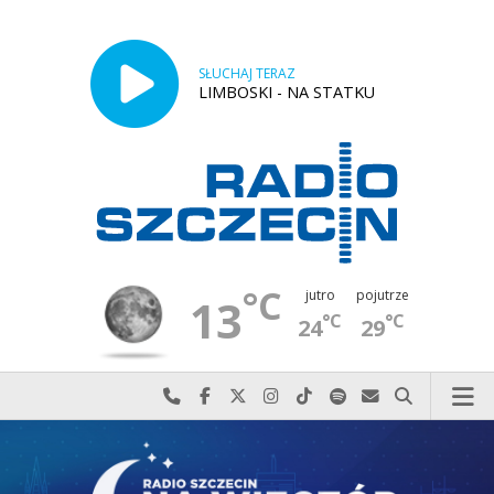
SŁUCHAJ TERAZ
LIMBOSKI - NA STATKU
°C
jutro
pojutrze
13
°C
°C
24
29
Najlepiej po prostu do nas zadzwoń
Odwiedź nas na Facebook-u
Odwiedź nas na X
Odwiedź nas na Instagram-ie
Odwiedź nas na TikTok-u
Szukaj nas na Spotify
Wyślij do nas w
Szukaj