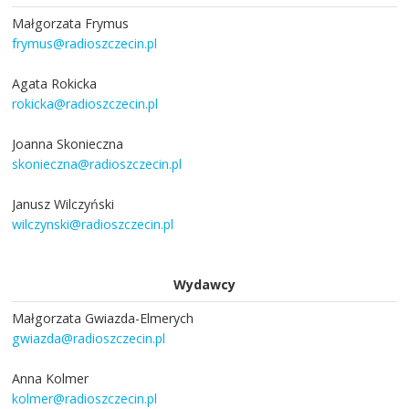
Małgorzata Frymus
frymus@radioszczecin.pl
Agata Rokicka
rokicka@radioszczecin.pl
Joanna Skonieczna
skonieczna@radioszczecin.pl
Janusz Wilczyński
wilczynski@radioszczecin.pl
Wydawcy
Małgorzata Gwiazda-Elmerych
gwiazda@radioszczecin.pl
Anna Kolmer
kolmer@radioszczecin.pl