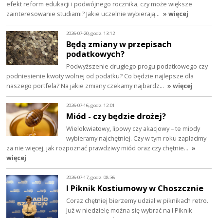
efekt reform edukacji i podwójnego rocznika, czy może większe
zainteresowanie studiami? Jakie uczelnie wybierają…
» więcej
2026-07-20, godz. 13:12
Będą zmiany w przepisach
podatkowych?
Podwyższenie drugiego progu podatkowego czy
podniesienie kwoty wolnej od podatku? Co będzie najlepsze dla
naszego portfela? Na jakie zmiany czekamy najbardz…
» więcej
2026-07-16, godz. 12:01
Miód - czy będzie drożej?
Wielokwiatowy, lipowy czy akacjowy – te miody
wybieramy najchętniej. Czy w tym roku zapłacimy
za nie więcej, jak rozpoznać prawdziwy miód oraz czy chętnie…
»
więcej
2026-07-17, godz. 08:36
I Piknik Kostiumowy w Choszcznie
Coraz chętniej bierzemy udział w piknikach retro.
Już w niedzielę można się wybrać na I Piknik