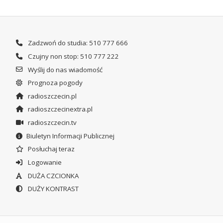
Zadzwoń do studia: 510 777 666
Czujny non stop: 510 777 222
Wyślij do nas wiadomość
Prognoza pogody
radioszczecin.pl
radioszczecinextra.pl
radioszczecin.tv
Biuletyn Informacji Publicznej
Posłuchaj teraz
Logowanie
DUŻA CZCIONKA
DUŻY KONTRAST