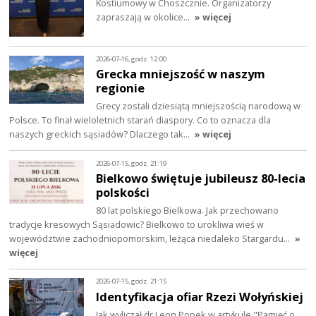
Kostiumowy w Choszcznie. Organizatorzy
zapraszają w okolice…
» więcej
2026-07-16, godz. 12:00
Grecka mniejszość w naszym
regionie
Grecy zostali dziesiątą mniejszością narodową w
Polsce. To finał wieloletnich starań diaspory. Co to oznacza dla
naszych greckich sąsiadów? Dlaczego tak…
» więcej
2026-07-15, godz. 21:19
Bielkowo świętuje jubileusz 80-lecia
polskości
80 lat polskiego Bielkowa. Jak przechowano
tradycje kresowych Sąsiadowic? Bielkowo to urokliwa wieś w
województwie zachodniopomorskim, leżąca niedaleko Stargardu…
»
więcej
2026-07-15, godz. 21:15
Identyfikacja ofiar Rzezi Wołyńskiej
Jak wyliczał dr Leon Popek w artykule "Pamięć o