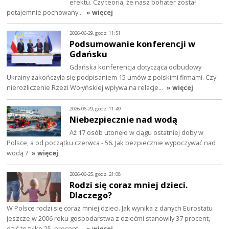
efektu. Czy teoria, że nasz bohater został
potajemnie pochowany…
» więcej
2026-06-29, godz. 11:51
Podsumowanie konferencji w
Gdańsku
Gdańska konferencja dotycząca odbudowy
Ukrainy zakończyła się podpisaniem 15 umów z polskimi firmami. Czy
nierozliczenie Rzezi Wołyńskiej wpływa na relacje…
» więcej
2026-06-29, godz. 11:49
Niebezpiecznie nad wodą
Aż 17 osób utonęło w ciągu ostatniej doby w
Polsce, a od początku czerwca - 56. Jak bezpiecznie wypoczywać nad
wodą ?
» więcej
2026-06-25, godz. 21:08
Rodzi się coraz mniej dzieci.
Dlaczego?
W Polsce rodzi się coraz mniej dzieci. Jak wynika z danych Eurostatu
jeszcze w 2006 roku gospodarstwa z dziećmi stanowiły 37 procent,
dziś to tylko 25. procent…
» więcej