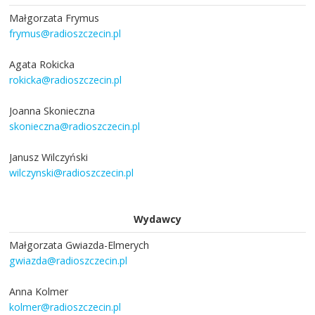
Małgorzata Frymus
frymus@radioszczecin.pl
Agata Rokicka
rokicka@radioszczecin.pl
Joanna Skonieczna
skonieczna@radioszczecin.pl
Janusz Wilczyński
wilczynski@radioszczecin.pl
Wydawcy
Małgorzata Gwiazda-Elmerych
gwiazda@radioszczecin.pl
Anna Kolmer
kolmer@radioszczecin.pl