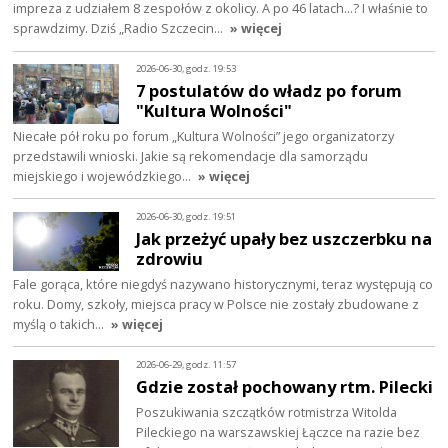
impreza z udziałem 8 zespołów z okolicy. A po 46 latach…? I właśnie to
sprawdzimy. Dziś „Radio Szczecin…
» więcej
2026-06-30, godz. 19:53
7 postulatów do władz po forum
"Kultura Wolności"
Niecałe pół roku po forum „Kultura Wolności” jego organizatorzy
przedstawili wnioski. Jakie są rekomendacje dla samorządu
miejskiego i wojewódzkiego…
» więcej
2026-06-30, godz. 19:51
Jak przeżyć upały bez uszczerbku na
zdrowiu
Fale gorąca, które niegdyś nazywano historycznymi, teraz występują co
roku. Domy, szkoły, miejsca pracy w Polsce nie zostały zbudowane z
myślą o takich…
» więcej
2026-06-29, godz. 11:57
Gdzie został pochowany rtm. Pilecki
Poszukiwania szczątków rotmistrza Witolda
Pileckiego na warszawskiej Łączce na razie bez