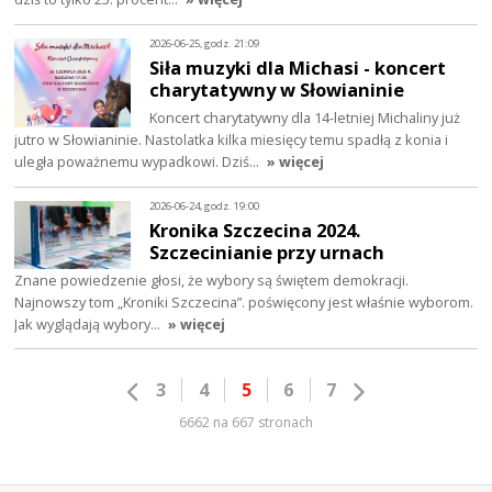
2026-06-25, godz. 21:09
Siła muzyki dla Michasi - koncert
charytatywny w Słowianinie
Koncert charytatywny dla 14-letniej Michaliny już
jutro w Słowianinie. Nastolatka kilka miesięcy temu spadłą z konia i
uległa poważnemu wypadkowi. Dziś…
» więcej
2026-06-24, godz. 19:00
Kronika Szczecina 2024.
Szczecinianie przy urnach
Znane powiedzenie głosi, że wybory są świętem demokracji.
Najnowszy tom „Kroniki Szczecina”. poświęcony jest właśnie wyborom.
Jak wyglądają wybory…
» więcej
3
4
5
6
7
6662 na 667 stronach