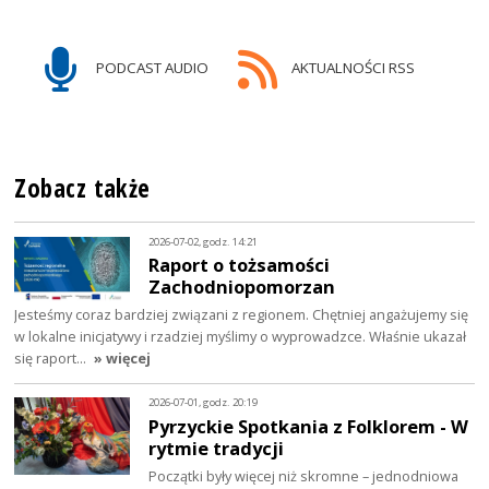
PODCAST AUDIO
AKTUALNOŚCI RSS
Zobacz także
2026-07-02, godz. 14:21
Raport o tożsamości
Zachodniopomorzan
Jesteśmy coraz bardziej związani z regionem. Chętniej angażujemy się
w lokalne inicjatywy i rzadziej myślimy o wyprowadzce. Właśnie ukazał
się raport…
» więcej
2026-07-01, godz. 20:19
Pyrzyckie Spotkania z Folklorem - W
rytmie tradycji
Początki były więcej niż skromne – jednodniowa