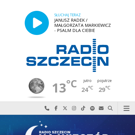
SŁUCHAJ TERAZ
JANUSZ RADEK /
MAŁGORZATA MARKIEWICZ
- PSALM DLA CIEBIE
°C
jutro
pojutrze
13
°C
°C
24
29
Najlepiej po prostu do nas zadzwoń
Odwiedź nas na Facebook-u
Odwiedź nas na X
Odwiedź nas na Instagram-ie
Odwiedź nas na TikTok-u
Szukaj nas na Spotify
Wyślij do nas w
Szukaj