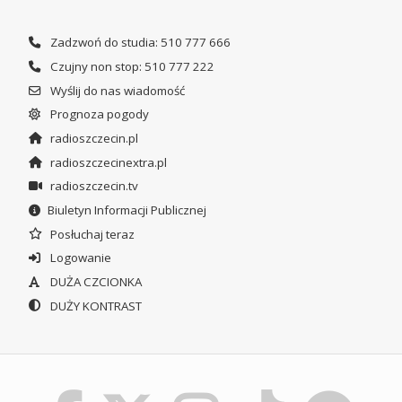
Zadzwoń do studia: 510 777 666
Czujny non stop: 510 777 222
Wyślij do nas wiadomość
Prognoza pogody
radioszczecin.pl
radioszczecinextra.pl
radioszczecin.tv
Biuletyn Informacji Publicznej
Posłuchaj teraz
Logowanie
DUŻA CZCIONKA
DUŻY KONTRAST