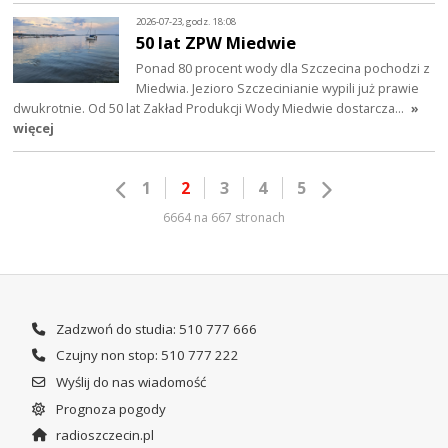
2026-07-23, godz. 18:08
50 lat ZPW Miedwie
Ponad 80 procent wody dla Szczecina pochodzi z
Miedwia. Jezioro Szczecinianie wypili już prawie
dwukrotnie. Od 50 lat Zakład Produkcji Wody Miedwie dostarcza…
»
więcej
1
2
3
4
5
6664 na 667 stronach
Zadzwoń do studia: 510 777 666
Czujny non stop: 510 777 222
Wyślij do nas wiadomość
Prognoza pogody
radioszczecin.pl