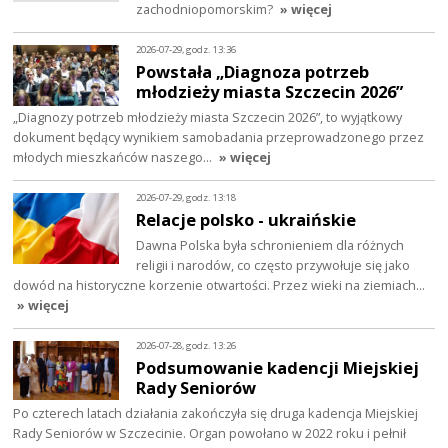
zachodniopomorskim?
» więcej
2026-07-29, godz. 13:36
Powstała „Diagnoza potrzeb
młodzieży miasta Szczecin 2026”
„Diagnozy potrzeb młodzieży miasta Szczecin 2026”, to wyjątkowy
dokument będący wynikiem samobadania przeprowadzonego przez
młodych mieszkańców naszego…
» więcej
2026-07-29, godz. 13:18
Relacje polsko - ukraińskie
Dawna Polska była schronieniem dla różnych
religii i narodów, co często przywołuje się jako
dowód na historyczne korzenie otwartości. Przez wieki na ziemiach…
» więcej
2026-07-28, godz. 13:26
Podsumowanie kadencji Miejskiej
Rady Seniorów
Po czterech latach działania zakończyła się druga kadencja Miejskiej
Rady Seniorów w Szczecinie. Organ powołano w 2022 roku i pełnił