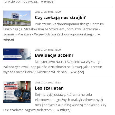
funkcje opiniodawczą…
» więcej
2026-07-28, godz. 13:20
Czy czekają nas strajki?
Połączenie Zachodniopomorskiego Centrum
Onkologii (ul. Strzałowska) ze Szpitalem „Zdroje” w Szczecinie -
zdaniem Marszałek Województwa Zachodniopomorskiego…
»
więcej
2026-07-27, godz. 18:00
Ewaluacja uczelni
Ministerstwo Nauki i Szkolnictwa Wyższego
zakończyło ewaluację jakości działalności naukowej. Jak Szczecin
wypada na tle Polski? Goście: prof. dr hab…
» więcej
2026-07-27, godz. 11:33
Lex szarlatan
Sejm przyjął ustawę, która ma na celu
eliminowanie groźnych praktyk zdrowotnych
niezgodnych z aktualną wiedzą medyczną. Czy
Lex szarlatan zagrozi zielarzom?…
» więcej