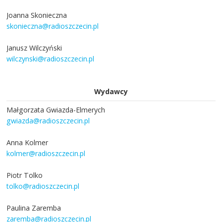
Joanna Skonieczna
skonieczna@radioszczecin.pl
Janusz Wilczyński
wilczynski@radioszczecin.pl
Wydawcy
Małgorzata Gwiazda-Elmerych
gwiazda@radioszczecin.pl
Anna Kolmer
kolmer@radioszczecin.pl
Piotr Tolko
tolko@radioszczecin.pl
Paulina Zaremba
zaremba@radioszczecin.pl