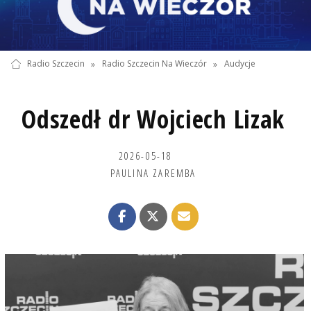
Radio Szczecin
»
Radio Szczecin Na Wieczór
»
Audycje
Odszedł dr Wojciech Lizak
2026-05-18
PAULINA ZAREMBA