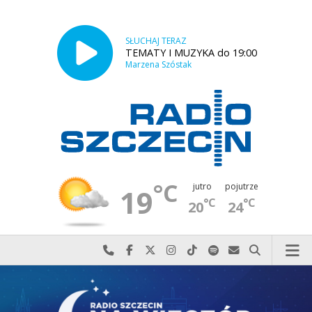
SŁUCHAJ TERAZ
TEMATY I MUZYKA do 19:00
Marzena Szóstak
°C
jutro
pojutrze
19
°C
°C
20
24
Najlepiej po prostu do nas zadzwoń
Odwiedź nas na Facebook-u
Odwiedź nas na X
Odwiedź nas na Instagram-ie
Odwiedź nas na TikTok-u
Szukaj nas na Spotify
Wyślij do nas w
Szukaj