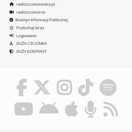
radioszczecinextra.pl
radioszczecin.tv
Biuletyn Informacji Publicznej
Posłuchaj teraz
Logowanie
DUŻA CZCIONKA
DUŻY KONTRAST