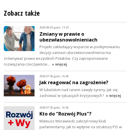
Zobacz także
2026-08-03, godz. 13:33
Zmiany w prawie o
ubezwłasnowolnieniach
Projekt zakładający wsparcie w podejmowaniu
decyzji zamiast ubezwłasnowolnienia ma
zrównywać prawa wszystkich Polaków. Czy zaproponowane
rozwiązania rzeczywiście…
» więcej
2026-07-30, godz. 16:46
Jak reagować na zagrożenie?
W lubelskim nad ranem zawyły syreny. Jak się
zachować w sytuacjach kryzysowych?
» więcej
2026-07-30, godz. 16:45
Kto do "Rozwój Plus"?
Mateusz Morawiecki założył nowy klub
parlamentarny. Jak to wpłynie na struktury PiS w