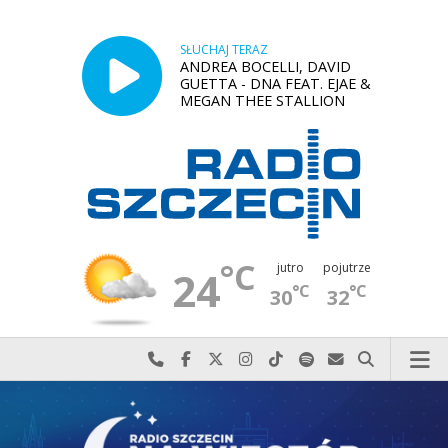
SŁUCHAJ TERAZ
ANDREA BOCELLI, DAVID
GUETTA - DNA FEAT. EJAE &
MEGAN THEE STALLION
°C
jutro
pojutrze
24
°C
°C
30
32
Najlepiej po prostu do nas zadzwoń
Odwiedź nas na Facebook-u
Odwiedź nas na X
Odwiedź nas na Instagram-ie
Odwiedź nas na TikTok-u
Szukaj nas na Spotify
Wyślij do nas w
Szukaj