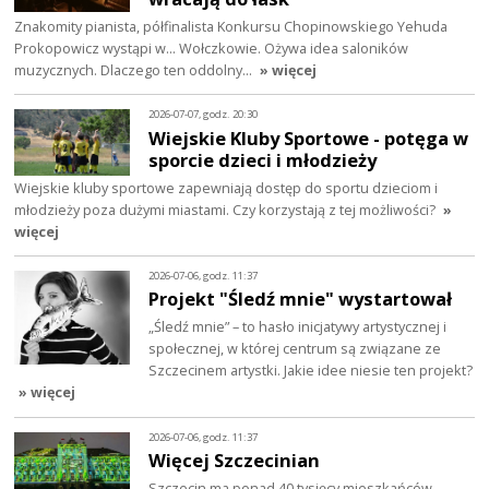
Znakomity pianista, półfinalista Konkursu Chopinowskiego Yehuda
Prokopowicz wystąpi w… Wołczkowie. Ożywa idea saloników
muzycznych. Dlaczego ten oddolny…
» więcej
2026-07-07, godz. 20:30
Wiejskie Kluby Sportowe - potęga w
sporcie dzieci i młodzieży
Wiejskie kluby sportowe zapewniają dostęp do sportu dzieciom i
młodzieży poza dużymi miastami. Czy korzystają z tej możliwości?
»
więcej
2026-07-06, godz. 11:37
Projekt "Śledź mnie" wystartował
„Śledź mnie” – to hasło inicjatywy artystycznej i
społecznej, w której centrum są związane ze
Szczecinem artystki. Jakie idee niesie ten projekt?
» więcej
2026-07-06, godz. 11:37
Więcej Szczecinian
Szczecin ma ponad 40 tysięcy mieszkańców