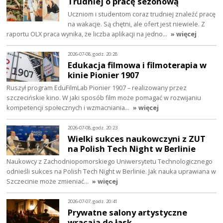
Trudniej o pracę sezonową
Uczniom i studentom coraz trudniej znaleźć pracę
na wakacje. Są chętni, ale ofert jest niewiele. Z
raportu OLX praca wynika, że liczba aplikacji na jedno…
» więcej
2026-07-08, godz. 20:28
Edukacja filmowa i filmoterapia w
kinie Pionier 1907
Ruszył program EduFilmLab Pionier 1907 – realizowany przez
szczecińskie kino. W jaki sposób film może pomagać w rozwijaniu
kompetencji społecznych i wzmacniania…
» więcej
2026-07-08, godz. 20:23
Wielki sukces naukowczyni z ZUT
na Polish Tech Night w Berlinie
Naukowcy z Zachodniopomorskiego Uniwersytetu Technologicznego
odnieśli sukces na Polish Tech Night w Berlinie. Jak nauka uprawiana w
Szczecinie może zmieniać…
» więcej
2026-07-07, godz. 20:41
Prywatne salony artystyczne
wracają do łask