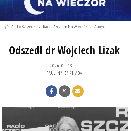
Radio Szczecin
»
Radio Szczecin Na Wieczór
»
Audycje
Odszedł dr Wojciech Lizak
2026-05-18
PAULINA ZAREMBA