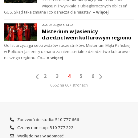
więcej niż wynikało z ubiegłorocznych obliczeń
GUS. Skąd taka zmiana i co oznacza dla miasta?
» więcej
2026-07-02, godz. 14:22
Misterium w Jasienicy
dziedzictwem kulturowym regionu
Od lat przyciąga setki widzów i uczestników. Misterium Męki Pańskiej
w Policach-Jasienicy uznano za niematerialne dziedzictwo kulturowe
naszego regionu. Co…
» więcej
2
3
4
5
6
6662 na 667 stronach
Zadzwoń do studia: 510 777 666
Czujny non stop: 510 777 222
Wyślij do nas wiadomość