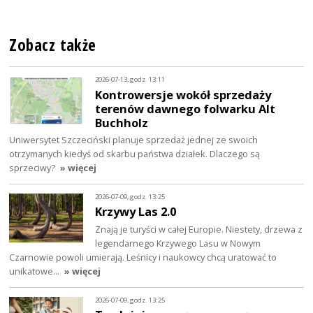
Zobacz także
2026-07-13, godz. 13:11
Kontrowersje wokół sprzedaży
terenów dawnego folwarku Alt
Buchholz
Uniwersytet Szczeciński planuje sprzedaż jednej ze swoich
otrzymanych kiedyś od skarbu państwa działek. Dlaczego są
sprzeciwy?
» więcej
2026-07-09, godz. 13:25
Krzywy Las 2.0
Znają je turyści w całej Europie. Niestety, drzewa z
legendarnego Krzywego Lasu w Nowym
Czarnowie powoli umierają. Leśnicy i naukowcy chcą uratować to
unikatowe…
» więcej
2026-07-09, godz. 13:25