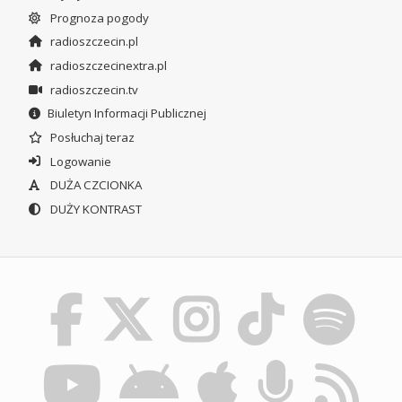
Prognoza pogody
radioszczecin.pl
radioszczecinextra.pl
radioszczecin.tv
Biuletyn Informacji Publicznej
Posłuchaj teraz
Logowanie
DUŻA CZCIONKA
DUŻY KONTRAST