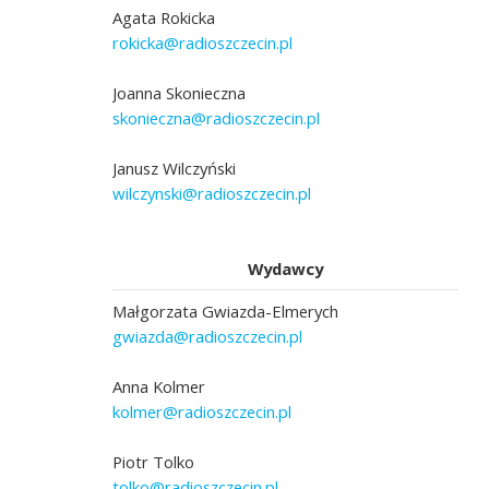
Agata Rokicka
rokicka@radioszczecin.pl
Joanna Skonieczna
skonieczna@radioszczecin.pl
Janusz Wilczyński
wilczynski@radioszczecin.pl
Wydawcy
Małgorzata Gwiazda-Elmerych
gwiazda@radioszczecin.pl
Anna Kolmer
kolmer@radioszczecin.pl
Piotr Tolko
tolko@radioszczecin.pl