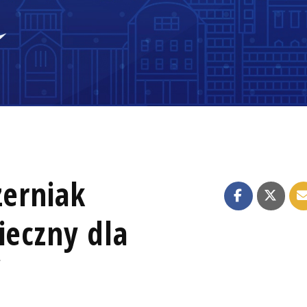
zerniak
ieczny dla
ć