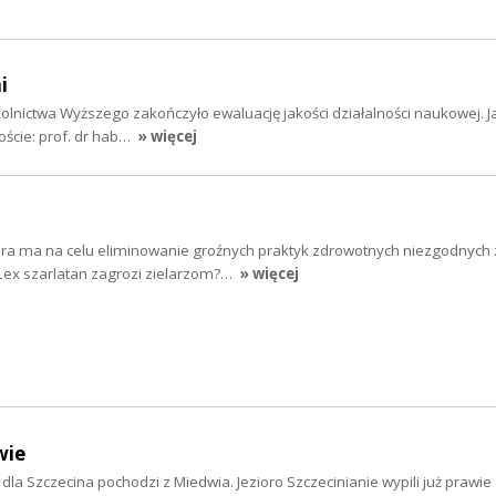
i
kolnictwa Wyższego zakończyło ewaluację jakości działalności naukowej. J
oście: prof. dr hab…
» więcej
tóra ma na celu eliminowanie groźnych praktyk zdrowotnych niezgodnych 
ex szarlatan zagrozi zielarzom?…
» więcej
wie
la Szczecina pochodzi z Miedwia. Jezioro Szczecinianie wypili już prawie