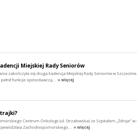
dencji Miejskiej Rady Seniorów
łania zakończyła się druga kadencja Miejskiej Rady Seniorów w Szczecinie
 pełnił funkcje opiniodawczą…
» więcej
trajki?
morskiego Centrum Onkologii (ul. Strzałowska) ze Szpitalem „Zdroje” w 
Województwa Zachodniopomorskiego…
» więcej