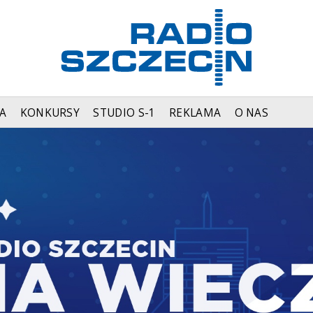
A
KONKURSY
STUDIO S-1
REKLAMA
O NAS