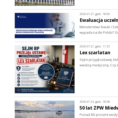
2026-07-27, godz. 18:00
Ewaluacja uczeln
Ministerstwo Nauki i Sz
wypada na tle Polski? G
2026-07-27, godz. 11:33
Lex szarlatan
Sejm przyjął ustawę, k
wiedzą medyczną. Czy L
2026-07-23, godz. 18:08
50 lat ZPW Mied
Ponad 80 procent wody d