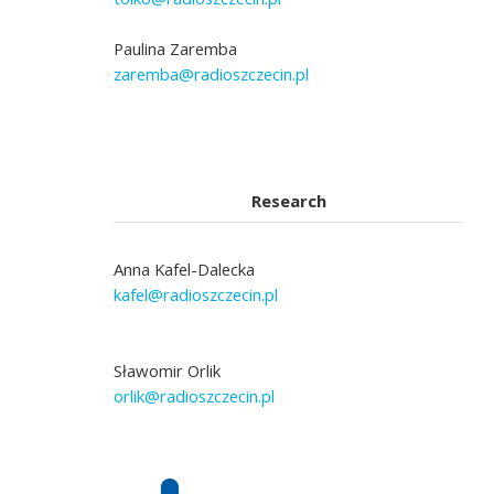
Paulina Zaremba
zaremba@radioszczecin.pl
Research
Anna Kafel-Dalecka
kafel@radioszczecin.pl
Sławomir Orlik
orlik@radioszczecin.pl