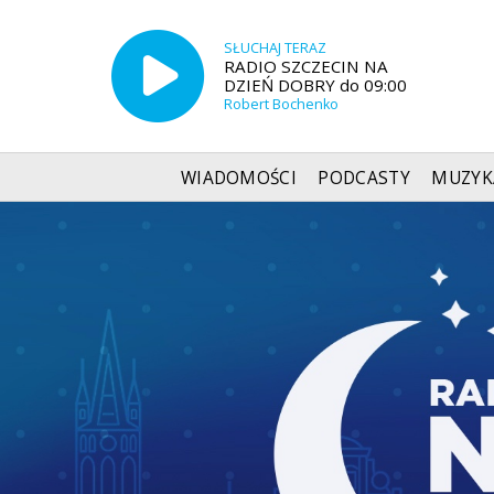
SŁUCHAJ TERAZ
RADIO SZCZECIN NA
DZIEŃ DOBRY do 09:00
Robert Bochenko
WIADOMOŚCI
PODCASTY
MUZYK