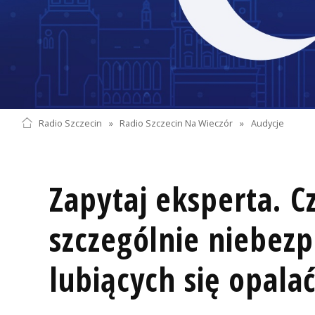
Radio Szczecin
»
Radio Szczecin Na Wieczór
»
Audycje
Zapytaj eksperta. C
szczególnie niebezp
lubiących się opala