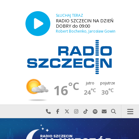
SŁUCHAJ TERAZ
RADIO SZCZECIN NA DZIEŃ
DOBRY do 09:00
Robert Bochenko, Jarosław Gowin
°C
jutro
pojutrze
16
°C
°C
24
30
Najlepiej po prostu do nas zadzwoń
Odwiedź nas na Facebook-u
Odwiedź nas na X
Odwiedź nas na Instagram-ie
Odwiedź nas na TikTok-u
Szukaj nas na Spotify
Wyślij do nas w
Szukaj