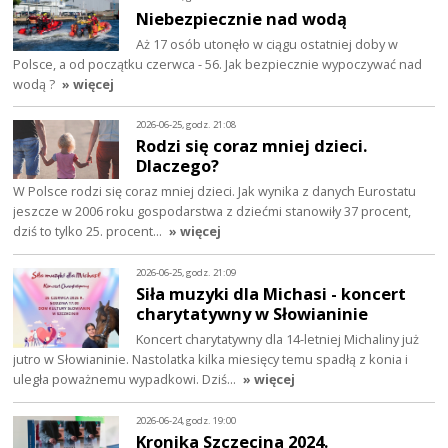
Niebezpiecznie nad wodą
Aż 17 osób utonęło w ciągu ostatniej doby w
Polsce, a od początku czerwca - 56. Jak bezpiecznie wypoczywać nad
wodą ?
» więcej
2026-06-25, godz. 21:08
Rodzi się coraz mniej dzieci.
Dlaczego?
W Polsce rodzi się coraz mniej dzieci. Jak wynika z danych Eurostatu
jeszcze w 2006 roku gospodarstwa z dziećmi stanowiły 37 procent,
dziś to tylko 25. procent…
» więcej
2026-06-25, godz. 21:09
Siła muzyki dla Michasi - koncert
charytatywny w Słowianinie
Koncert charytatywny dla 14-letniej Michaliny już
jutro w Słowianinie. Nastolatka kilka miesięcy temu spadłą z konia i
uległa poważnemu wypadkowi. Dziś…
» więcej
2026-06-24, godz. 19:00
Kronika Szczecina 2024.