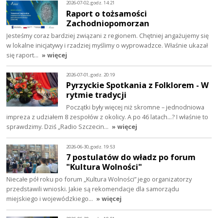
2026-07-02, godz. 14:21
Raport o tożsamości
Zachodniopomorzan
Jesteśmy coraz bardziej związani z regionem. Chętniej angażujemy się
w lokalne inicjatywy i rzadziej myślimy o wyprowadzce. Właśnie ukazał
się raport…
» więcej
2026-07-01, godz. 20:19
Pyrzyckie Spotkania z Folklorem - W
rytmie tradycji
Początki były więcej niż skromne – jednodniowa
impreza z udziałem 8 zespołów z okolicy. A po 46 latach…? I właśnie to
sprawdzimy. Dziś „Radio Szczecin…
» więcej
2026-06-30, godz. 19:53
7 postulatów do władz po forum
"Kultura Wolności"
Niecałe pół roku po forum „Kultura Wolności” jego organizatorzy
przedstawili wnioski. Jakie są rekomendacje dla samorządu
miejskiego i wojewódzkiego…
» więcej