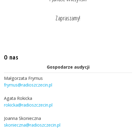
Zapraszamy!
O nas
Gospodarze audycji
Małgorzata Frymus
frymus@radioszczecin.pl
Agata Rokicka
rokicka@radioszczecin.pl
Joanna Skonieczna
skonieczna@radioszczecin.pl