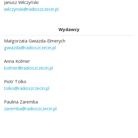
Janusz Wilczyński
wilczynski@radioszczecin.pl
Wydawcy
Małgorzata Gwiazda-Elmerych
gwiazda@radioszczecin.pl
Anna Kolmer
kolmer@radioszczecin.pl
Piotr Tolko
tolko@radioszczecin.pl
Paulina Zaremba
zaremba@radioszczecin.pl