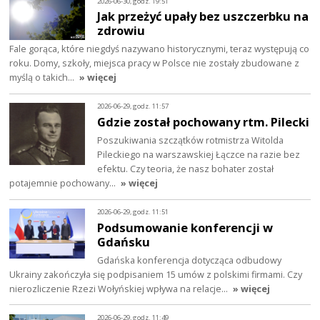
2026-06-30, godz. 19:51
Jak przeżyć upały bez uszczerbku na
zdrowiu
Fale gorąca, które niegdyś nazywano historycznymi, teraz występują co
roku. Domy, szkoły, miejsca pracy w Polsce nie zostały zbudowane z
myślą o takich…
» więcej
2026-06-29, godz. 11:57
Gdzie został pochowany rtm. Pilecki
Poszukiwania szczątków rotmistrza Witolda
Pileckiego na warszawskiej Łączce na razie bez
efektu. Czy teoria, że nasz bohater został
potajemnie pochowany…
» więcej
2026-06-29, godz. 11:51
Podsumowanie konferencji w
Gdańsku
Gdańska konferencja dotycząca odbudowy
Ukrainy zakończyła się podpisaniem 15 umów z polskimi firmami. Czy
nierozliczenie Rzezi Wołyńskiej wpływa na relacje…
» więcej
2026-06-29, godz. 11:49