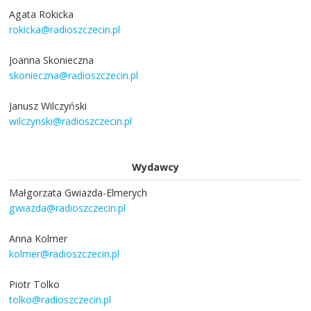
Agata Rokicka
rokicka@radioszczecin.pl
Joanna Skonieczna
skonieczna@radioszczecin.pl
Janusz Wilczyński
wilczynski@radioszczecin.pl
Wydawcy
Małgorzata Gwiazda-Elmerych
gwiazda@radioszczecin.pl
Anna Kolmer
kolmer@radioszczecin.pl
Piotr Tolko
tolko@radioszczecin.pl