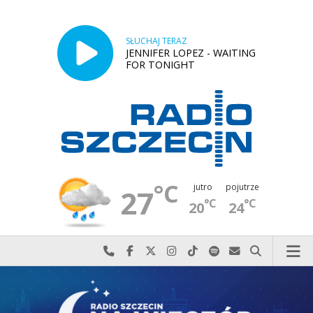
SŁUCHAJ TERAZ
JENNIFER LOPEZ - WAITING
FOR TONIGHT
°C
jutro
pojutrze
27
°C
°C
20
24
Najlepiej po prostu do nas zadzwoń
Odwiedź nas na Facebook-u
Odwiedź nas na X
Odwiedź nas na Instagram-ie
Odwiedź nas na TikTok-u
Szukaj nas na Spotify
Wyślij do nas w
Szukaj