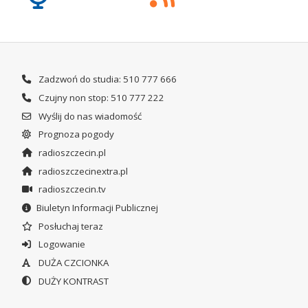
Zadzwoń do studia: 510 777 666
Czujny non stop: 510 777 222
Wyślij do nas wiadomość
Prognoza pogody
radioszczecin.pl
radioszczecinextra.pl
radioszczecin.tv
Biuletyn Informacji Publicznej
Posłuchaj teraz
Logowanie
DUŻA CZCIONKA
DUŻY KONTRAST