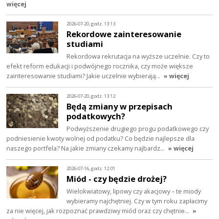
więcej
2026-07-20, godz. 13:13
Rekordowe zainteresowanie
studiami
Rekordowa rekrutacja na wyższe uczelnie. Czy to
efekt reform edukacji i podwójnego rocznika, czy może większe
zainteresowanie studiami? Jakie uczelnie wybierają…
» więcej
2026-07-20, godz. 13:12
Będą zmiany w przepisach
podatkowych?
Podwyższenie drugiego progu podatkowego czy
podniesienie kwoty wolnej od podatku? Co będzie najlepsze dla
naszego portfela? Na jakie zmiany czekamy najbardz…
» więcej
2026-07-16, godz. 12:01
Miód - czy będzie drożej?
Wielokwiatowy, lipowy czy akacjowy – te miody
wybieramy najchętniej. Czy w tym roku zapłacimy
za nie więcej, jak rozpoznać prawdziwy miód oraz czy chętnie…
»