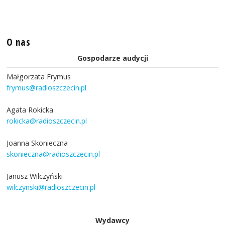
O nas
Gospodarze audycji
Małgorzata Frymus
frymus@radioszczecin.pl
Agata Rokicka
rokicka@radioszczecin.pl
Joanna Skonieczna
skonieczna@radioszczecin.pl
Janusz Wilczyński
wilczynski@radioszczecin.pl
Wydawcy