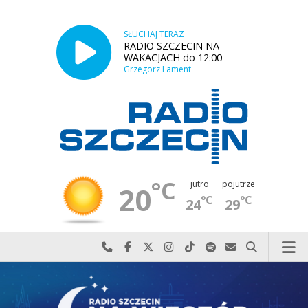
SŁUCHAJ TERAZ
RADIO SZCZECIN NA
WAKACJACH do 12:00
Grzegorz Lament
°C
jutro
pojutrze
20
°C
°C
24
29
Najlepiej po prostu do nas zadzwoń
Odwiedź nas na Facebook-u
Odwiedź nas na X
Odwiedź nas na Instagram-ie
Odwiedź nas na TikTok-u
Szukaj nas na Spotify
Wyślij do nas w
Szukaj