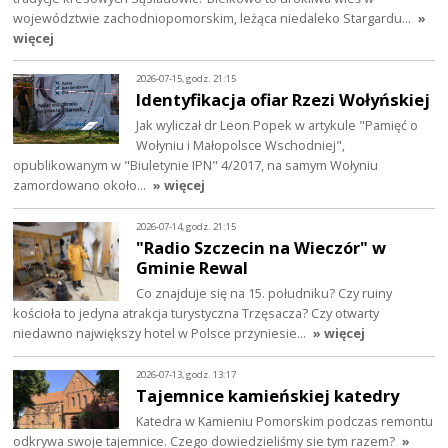
województwie zachodniopomorskim, leżąca niedaleko Stargardu…
»
więcej
2026-07-15, godz. 21:15
Identyfikacja ofiar Rzezi Wołyńskiej
Jak wyliczał dr Leon Popek w artykule "Pamięć o
Wołyniu i Małopolsce Wschodniej",
opublikowanym w "Biuletynie IPN" 4/2017, na samym Wołyniu
zamordowano około…
» więcej
2026-07-14, godz. 21:15
"Radio Szczecin na Wieczór" w
Gminie Rewal
Co znajduje się na 15. południku? Czy ruiny
kościoła to jedyna atrakcja turystyczna Trzęsacza? Czy otwarty
niedawno największy hotel w Polsce przyniesie…
» więcej
2026-07-13, godz. 13:17
Tajemnice kamieńskiej katedry
Katedra w Kamieniu Pomorskim podczas remontu
odkrywa swoje tajemnice. Czego dowiedzieliśmy sie tym razem?
»