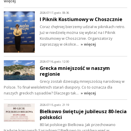
więcej
2026-07-17, godz. 08:36
I Piknik Kostiumowy w Choszcznie
Coraz chętniej bierzemy udział w piknikach retro.
Już w niedzielę można się wybrać na I Piknik
Kostiumowy w Choszcznie. Organizatorzy
zapraszają w okolice…
» więcej
2026-07-16, godz. 12:00
Grecka mniejszość w naszym
regionie
Grecy zostali dziesiątą mniejszością narodową w
Polsce. To finał wieloletnich starań diaspory. Co to oznacza dla
naszych greckich sąsiadów? Dlaczego tak…
» więcej
2026-07-15, godz. 21:19
Bielkowo świętuje jubileusz 80-lecia
polskości
80 lat polskiego Bielkowa. Jak przechowano
tradycje kresowych Sąsiadowic? Bielkowo to urokliwa wieś w