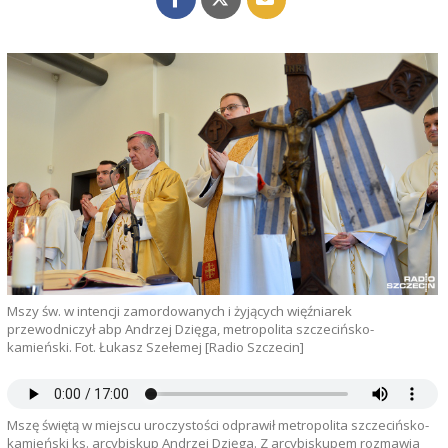
Mszy św. w intencji zamordowanych i żyjących więźniarek
przewodniczył abp Andrzej Dzięga, metropolita szczecińsko-
kamieński. Fot. Łukasz Szełemej [Radio Szczecin]
Mszę świętą w miejscu uroczystości odprawił metropolita szczecińsko-
kamieński ks. arcybiskup Andrzej Dzięga. Z arcybiskupem rozmawia