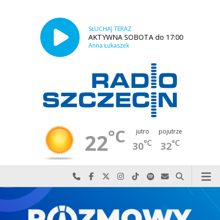
SŁUCHAJ TERAZ
AKTYWNA SOBOTA do 17:00
Anna Łukaszek
°C
jutro
pojutrze
22
°C
°C
30
32
Najlepiej po prostu do nas zadzwoń
Odwiedź nas na Facebook-u
Odwiedź nas na X
Odwiedź nas na Instagram-ie
Odwiedź nas na TikTok-u
Szukaj nas na Spotify
Wyślij do nas w
Szukaj