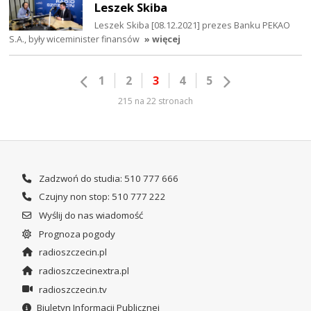
Leszek Skiba
Leszek Skiba [08.12.2021] prezes Banku PEKAO
S.A., były wiceminister finansów
» więcej
1
2
3
4
5
215 na 22 stronach
Zadzwoń do studia: 510 777 666
Czujny non stop: 510 777 222
Wyślij do nas wiadomość
Prognoza pogody
radioszczecin.pl
radioszczecinextra.pl
radioszczecin.tv
Biuletyn Informacji Publicznej