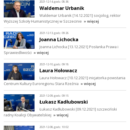
2021-12-14, godz. 08:36
Waldemar Urbanik
Waldemar Urbanik [14.12.2021] socjolog, rektor
Wyższej Szkoły Humanistycznej w Szczecinie
» więcej
2021-12-13, godz. 09:26
Joanna Lichocka
Joanna Lichocka [13.12.2021] Posłanka Prawa i
Sprawiedliwości
» więcej
2021-12-10, godz. 09:18
Laura Hołowacz
Laura Hołowacz [10.12.2021] inicjatorka powstania
Centrum Kultury Euroregionu Stara Rzeźnia
» więcej
2021-12-09, godz. 09:15
Łukasz Kadłubowski
Łukasz Kadłubowski [09.12.2021] szczeciński
radny Koalicji Obywatelskiej
» więcej
2021-12-08, godz. 10:02