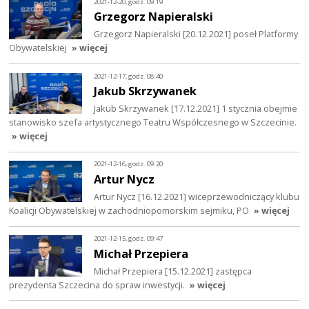
2021-12-20, godz. 09:19
Grzegorz Napieralski
Grzegorz Napieralski [20.12.2021] poseł Platformy
Obywatelskiej
» więcej
2021-12-17, godz. 08:40
Jakub Skrzywanek
Jakub Skrzywanek [17.12.2021] 1 stycznia obejmie
stanowisko szefa artystycznego Teatru Współczesnego w Szczecinie.
» więcej
2021-12-16, godz. 09:20
Artur Nycz
Artur Nycz [16.12.2021] wiceprzewodniczący klubu
Koalicji Obywatelskiej w zachodniopomorskim sejmiku, PO
» więcej
2021-12-15, godz. 09:47
Michał Przepiera
Michał Przepiera [15.12.2021] zastępca
prezydenta Szczecina do spraw inwestycji.
» więcej