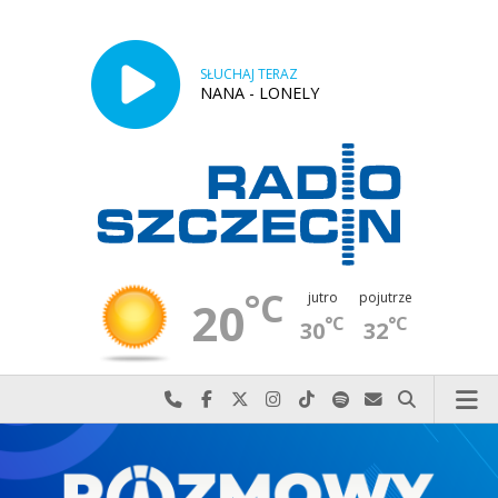
SŁUCHAJ TERAZ
NANA - LONELY
°C
jutro
pojutrze
20
°C
°C
30
32
Najlepiej po prostu do nas zadzwoń
Odwiedź nas na Facebook-u
Odwiedź nas na X
Odwiedź nas na Instagram-ie
Odwiedź nas na TikTok-u
Szukaj nas na Spotify
Wyślij do nas w
Szukaj