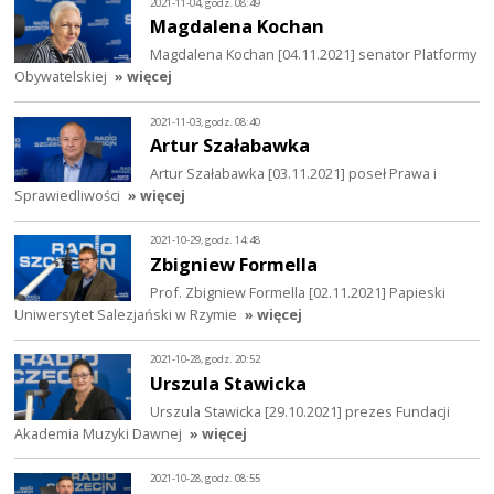
2021-11-04, godz. 08:49
Magdalena Kochan
Magdalena Kochan [04.11.2021] senator Platformy
Obywatelskiej
» więcej
2021-11-03, godz. 08:40
Artur Szałabawka
Artur Szałabawka [03.11.2021] poseł Prawa i
Sprawiedliwości
» więcej
2021-10-29, godz. 14:48
Zbigniew Formella
Prof. Zbigniew Formella [02.11.2021] Papieski
Uniwersytet Salezjański w Rzymie
» więcej
2021-10-28, godz. 20:52
Urszula Stawicka
Urszula Stawicka [29.10.2021] prezes Fundacji
Akademia Muzyki Dawnej
» więcej
2021-10-28, godz. 08:55