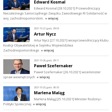
Edward Kosmal
Edward Kosmal [28.10.2021] Przewodniczący
Niezależnego Samorządnego Związku Zawodowego RI Solidarność w
woj. zachodniopomorskim.
» więcej
2021-10-27, godz. 09:03
Artur Nycz
Artur Nycz [27.10.2021] wiceprzewodniczący klubu
Koalicji Obywatelskiej w Sejmiku Województwa
Zachodniopomorskiego
» więcej
2021-10-26, godz. 09:11
Paweł Szefernaker
Paweł Szefernaker [26.10.2021] wiceminister
spraw wewnętrznych
» więcej
2021-10-25, godz. 08:55
Marlena Maląg
Marlena Maląg [25.10.2021] Minister Rodziny i
Polityki Społecznej
» więcej