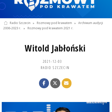
Radio Szczecin
»
Rozmowy pod krawatem
»
Archiwum audycji
2006-2023 r.
»
Rozmowy pod krawatem 2021 r.
Witold Jabłoński
2021-12-03
RADIO SZCZECIN