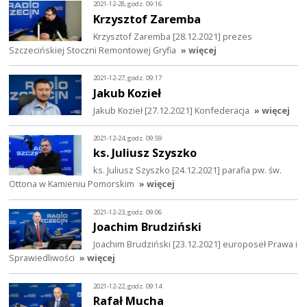
2021-12-28, godz. 09:16
Krzysztof Zaremba
Krzysztof Zaremba [28.12.2021] prezes
Szczecińskiej Stoczni Remontowej Gryfia
» więcej
2021-12-27, godz. 09:17
Jakub Kozieł
Jakub Kozieł [27.12.2021] Konfederacja
» więcej
2021-12-24, godz. 09:59
ks. Juliusz Szyszko
ks. Juliusz Szyszko [24.12.2021] parafia pw. św.
Ottona w Kamieniu Pomorskim
» więcej
2021-12-23, godz. 09:06
Joachim Brudziński
Joachim Brudziński [23.12.2021] europoseł Prawa i
Sprawiedliwości
» więcej
2021-12-22, godz. 09:14
Rafał Mucha