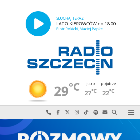
SŁUCHAJ TERAZ
LATO KIEROWCÓW do 18:00
Piotr Rokicki, Maciej Papke
°C
jutro
pojutrze
29
°C
°C
27
22
Najlepiej po prostu do nas zadzwoń
Odwiedź nas na Facebook-u
Odwiedź nas na X
Odwiedź nas na Instagram-ie
Odwiedź nas na TikTok-u
Szukaj nas na Spotify
Wyślij do nas w
Szukaj