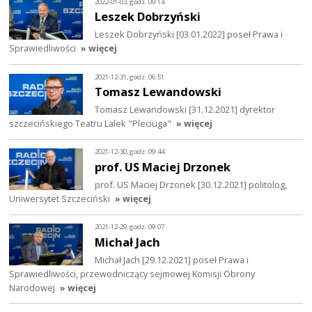
2022-01-03, godz. 09:14
Leszek Dobrzyński
Leszek Dobrzyński [03.01.2022] poseł Prawa i
Sprawiedliwości
» więcej
2021-12-31, godz. 06:51
Tomasz Lewandowski
Tomasz Lewandowski [31.12.2021] dyrektor
szczecińskiego Teatru Lalek "Pleciuga"
» więcej
2021-12-30, godz. 09:44
prof. US Maciej Drzonek
prof. US Maciej Drzonek [30.12.2021] politolog,
Uniwersytet Szczeciński
» więcej
2021-12-29, godz. 09:07
Michał Jach
Michał Jach [29.12.2021] poseł Prawa i
Sprawiedliwości, przewodniczący sejmowej Komisji Obrony
Narodowej
» więcej