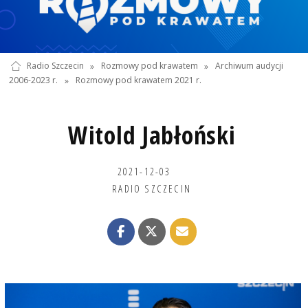
Radio Szczecin
»
Rozmowy pod krawatem
»
Archiwum audycji
2006-2023 r.
»
Rozmowy pod krawatem 2021 r.
Witold Jabłoński
2021-12-03
RADIO SZCZECIN