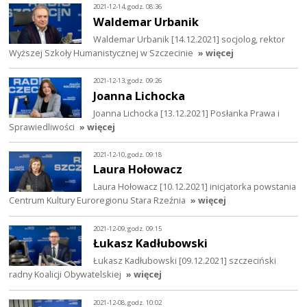
2021-12-14, godz. 08:36
Waldemar Urbanik
Waldemar Urbanik [14.12.2021] socjolog, rektor
Wyższej Szkoły Humanistycznej w Szczecinie
» więcej
2021-12-13, godz. 09:26
Joanna Lichocka
Joanna Lichocka [13.12.2021] Posłanka Prawa i
Sprawiedliwości
» więcej
2021-12-10, godz. 09:18
Laura Hołowacz
Laura Hołowacz [10.12.2021] inicjatorka powstania
Centrum Kultury Euroregionu Stara Rzeźnia
» więcej
2021-12-09, godz. 09:15
Łukasz Kadłubowski
Łukasz Kadłubowski [09.12.2021] szczeciński
radny Koalicji Obywatelskiej
» więcej
2021-12-08, godz. 10:02