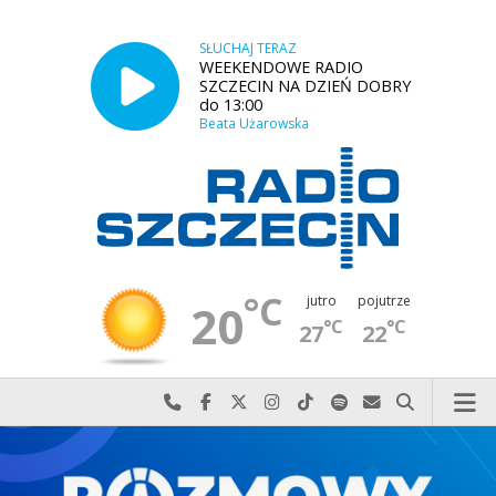
SŁUCHAJ TERAZ
WEEKENDOWE RADIO
SZCZECIN NA DZIEŃ DOBRY
do 13:00
Beata Użarowska
°C
jutro
pojutrze
20
°C
°C
27
22
Najlepiej po prostu do nas zadzwoń
Odwiedź nas na Facebook-u
Odwiedź nas na X
Odwiedź nas na Instagram-ie
Odwiedź nas na TikTok-u
Szukaj nas na Spotify
Wyślij do nas w
Szukaj