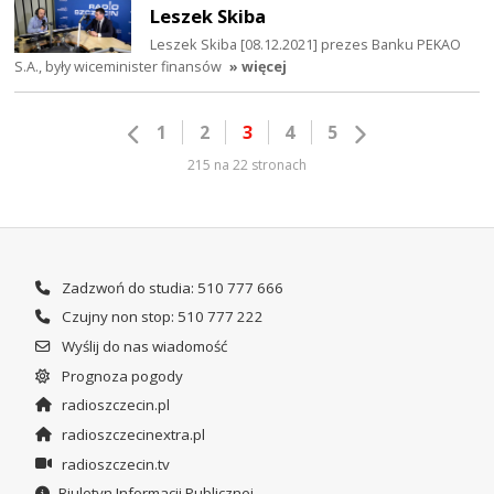
Leszek Skiba
Leszek Skiba [08.12.2021] prezes Banku PEKAO
S.A., były wiceminister finansów
» więcej
1
2
3
4
5
215 na 22 stronach
Zadzwoń do studia: 510 777 666
Czujny non stop: 510 777 222
Wyślij do nas wiadomość
Prognoza pogody
radioszczecin.pl
radioszczecinextra.pl
radioszczecin.tv
Biuletyn Informacji Publicznej