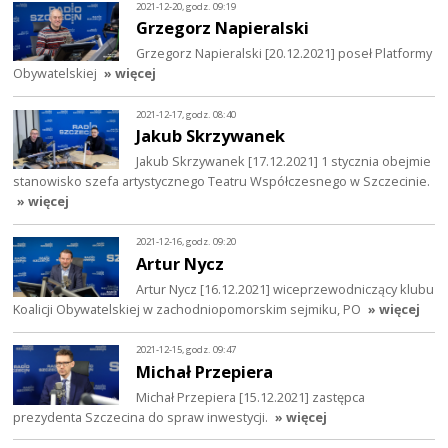
2021-12-20, godz. 09:19
Grzegorz Napieralski
Grzegorz Napieralski [20.12.2021] poseł Platformy
Obywatelskiej
» więcej
2021-12-17, godz. 08:40
Jakub Skrzywanek
Jakub Skrzywanek [17.12.2021] 1 stycznia obejmie
stanowisko szefa artystycznego Teatru Współczesnego w Szczecinie.
» więcej
2021-12-16, godz. 09:20
Artur Nycz
Artur Nycz [16.12.2021] wiceprzewodniczący klubu
Koalicji Obywatelskiej w zachodniopomorskim sejmiku, PO
» więcej
2021-12-15, godz. 09:47
Michał Przepiera
Michał Przepiera [15.12.2021] zastępca
prezydenta Szczecina do spraw inwestycji.
» więcej