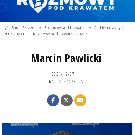
Radio Szczecin
»
Rozmowy pod krawatem
»
Archiwum audycji
2006-2023 r.
»
Rozmowy pod krawatem 2021 r.
Marcin Pawlicki
2021-12-07
RADIO SZCZECIN