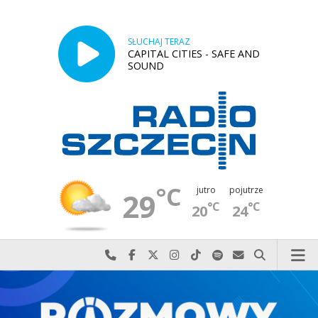
SŁUCHAJ TERAZ
CAPITAL CITIES - SAFE AND
SOUND
°C
jutro
pojutrze
29
°C
°C
20
24
Najlepiej po prostu do nas zadzwoń
Odwiedź nas na Facebook-u
Odwiedź nas na X
Odwiedź nas na Instagram-ie
Odwiedź nas na TikTok-u
Szukaj nas na Spotify
Wyślij do nas w
Szukaj