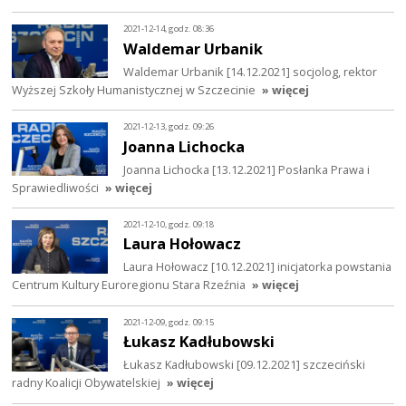
2021-12-14, godz. 08:36
Waldemar Urbanik
Waldemar Urbanik [14.12.2021] socjolog, rektor
Wyższej Szkoły Humanistycznej w Szczecinie
» więcej
2021-12-13, godz. 09:26
Joanna Lichocka
Joanna Lichocka [13.12.2021] Posłanka Prawa i
Sprawiedliwości
» więcej
2021-12-10, godz. 09:18
Laura Hołowacz
Laura Hołowacz [10.12.2021] inicjatorka powstania
Centrum Kultury Euroregionu Stara Rzeźnia
» więcej
2021-12-09, godz. 09:15
Łukasz Kadłubowski
Łukasz Kadłubowski [09.12.2021] szczeciński
radny Koalicji Obywatelskiej
» więcej