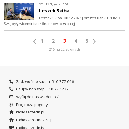
2021-12-08, godz. 10:02
Leszek Skiba
Leszek Skiba [08.12.2021] prezes Banku PEKAO
S.A., były wiceminister finansów
» więcej
1
2
3
4
5
215 na 22 stronach
Zadzwoń do studia: 510 777 666
Czujny non stop: 510 777 222
Wyślij do nas wiadomość
Prognoza pogody
radioszczecin.pl
radioszczecinextra.pl
radioszczecin.tv