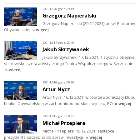
2021-12-20, godz. 09:19
Grzegorz Napieralski
Grzegorz Napieralski [20.12.2021] poseł Platformy
Obywatelskiej
» więcej
2021-12-17, godz. 08:40
Jakub Skrzywanek
Jakub Skrzywanek [17.12.2021] 1 stycznia obejmie
stanowisko szefa artystycznego Teatru Współczesnego w Szczecinie.
» więcej
2021-12-16, godz. 09:20
Artur Nycz
Artur Nycz [16.12.2021] wiceprzewodniczący klubu
Koalicji Obywatelskiej w zachodniopomorskim sejmiku, PO
» więcej
2021-12-15, godz. 09:47
Michał Przepiera
Michał Przepiera [15.12.2021] zastępca
prezydenta Szczecina do spraw inwestycji.
» więcej