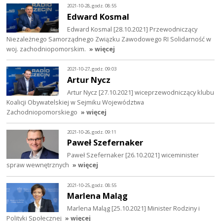
2021-10-28, godz. 08:55
Edward Kosmal
Edward Kosmal [28.10.2021] Przewodniczący
Niezależnego Samorządnego Związku Zawodowego RI Solidarność w
woj. zachodniopomorskim.
» więcej
2021-10-27, godz. 09:03
Artur Nycz
Artur Nycz [27.10.2021] wiceprzewodniczący klubu
Koalicji Obywatelskiej w Sejmiku Województwa
Zachodniopomorskiego
» więcej
2021-10-26, godz. 09:11
Paweł Szefernaker
Paweł Szefernaker [26.10.2021] wiceminister
spraw wewnętrznych
» więcej
2021-10-25, godz. 08:55
Marlena Maląg
Marlena Maląg [25.10.2021] Minister Rodziny i
Polityki Społecznej
» więcej