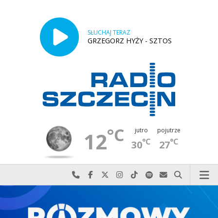
SŁUCHAJ TERAZ
GRZEGORZ HYŻY - SZTOS
°C
jutro
pojutrze
12
°C
°C
30
27
Najlepiej po prostu do nas zadzwoń
Odwiedź nas na Facebook-u
Odwiedź nas na X
Odwiedź nas na Instagram-ie
Odwiedź nas na TikTok-u
Szukaj nas na Spotify
Wyślij do nas w
Szukaj