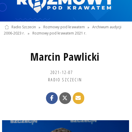
Radio Szczecin
»
Rozmowy pod krawatem
»
Archiwum audycji
2006-2023 r.
»
Rozmowy pod krawatem 2021 r.
Marcin Pawlicki
2021-12-07
RADIO SZCZECIN