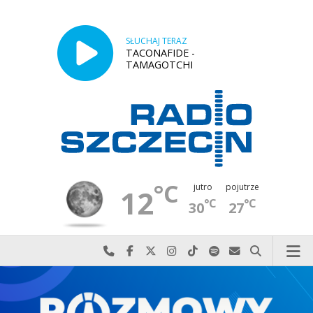
SŁUCHAJ TERAZ
TACONAFIDE -
TAMAGOTCHI
°C
jutro
pojutrze
12
°C
°C
30
27
Najlepiej po prostu do nas zadzwoń
Odwiedź nas na Facebook-u
Odwiedź nas na X
Odwiedź nas na Instagram-ie
Odwiedź nas na TikTok-u
Szukaj nas na Spotify
Wyślij do nas w
Szukaj